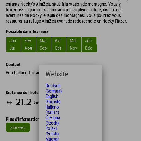
enfants Nocky's AlmZeit, situé à la station de montagne. Vous y
trouverez un parcours panoramique en pleine nature, inspiré des
aventures de Nocky le lapin des montagnes. Vous pourrez vous
restaurer au refuge AlmZeit avant de redescendre en Nocky Flitzer.
Possible dans les mois
Jan
Fév
Mar
Avr
Mai
Jun
Jui
Aoû
Sep
Oct
Nov
Déc
Contact
Bergbahnen Turracher Höhe
Website
Deutsch
(German)
Distance de l'hôtel
English
21.2
22
(English)
km
Min.
Italiano
(Italian)
Čeština
Plus d'informations
(Czech)
site web
Polski
(Polish)
Leaflet
| Map data © OpenStreetMap contributors
Magyar