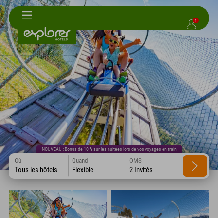
1
NOUVEAU : Bonus de 10 % sur les nuitées lors de vos voyages en train
Où
Quand
OMS
Tous les hôtels
Flexible
2 Invités