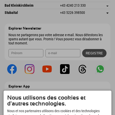
4573 Hinterstoder
Informations d'arrivée
Envoyer un e-mail
Gscheat 14
Enregistrer l'adresse
Autriche
Réservation
Bad Kleinkirchheim
+43 4240 213 330
6441 Umhausen
Informations d'arrivée
Envoyer un e-mail
Dorfstraße 24
Enregistrer l'adresse
Autriche
Réservation
Stubaital
+43 5226 398500
9546 Bad Kleinkirchheim
Informations d'arrivée
Envoyer un e-mail
Wiesenweg 6
Enregistrer l'adresse
Autriche
Réservation
6167 Neustift im Stubaital
Informations d'arrivée
Envoyer un e-mail
Autriche
Réservation
Explorer Newsletter
Envoyer un e-mail
Nous ne partagerons pas votre adresse e-mail. Nous détestons les
spams autant que vous. Promis ! Vous pouvez vous désabonner à
tout moment.
Explorer App
Téléchargez vos #ExplorerMoments, Mon
Explorer à emporter avec aperçu de vos
Nous utilisons des cookies et
réservations, liste de choses à faire, aperçu
d'autres technologies.
des restaurants et bien plus encore.
Téléchargez-le maintenant !
Nous et nos partenaires utilisons des cookies et des technologies