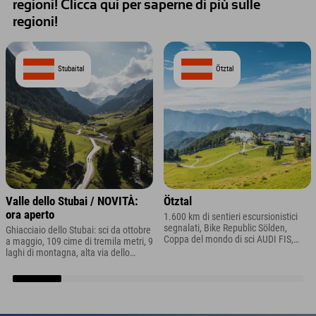
regioni! Clicca qui per saperne di più sulle
regioni!
Stubaital
Ötztal
Valle dello Stubai / NOVITÀ:
Ötztal
ora aperto
1.600 km di sentieri escursionistici
segnalati, Bike Republic Sölden,
Ghiacciaio dello Stubai: sci da ottobre
Coppa del mondo di sci AUDI FIS,
a maggio, 109 cime di tremila metri, 9
Action Highlight Area 47
laghi di montagna, alta via dello
Stubai