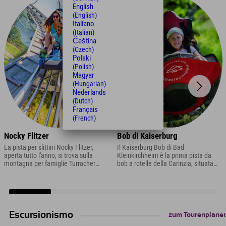
English
(English)
Italiano
(Italian)
Čeština
(Czech)
Polski
(Polish)
Magyar
(Hungarian)
Nederlands
(Dutch)
Français
(French)
Nocky Flitzer
Bob di Kaiserburg
La pista per slittini Nocky Flitzer,
Il Kaiserburg Bob di Bad
aperta tutto l'anno, si trova sulla
Kleinkirchheim è la prima pista da
montagna per famiglie Turracher
bob a rotelle della Carinzia, situata
Höhe in Carinzia ed è lunga 1,6 km ed
presso la stazione a valle della
è ricca di curve, rotatorie e onde.
Kaiserburgbahn. La pista da sci lunga
1,4 km scende rapidamente dalla
montagna durante tutto l'anno.
Escursionismo
zum Tourenplaner