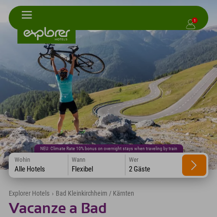
1
NEU: Climate Rate 10% bonus on overnight stays when traveling by train
Wohin
Wann
Wer
Alle Hotels
Flexibel
2 Gäste
Explorer Hotels
›
Bad Kleinkirchheim / Kärnten
Vacanze a Bad