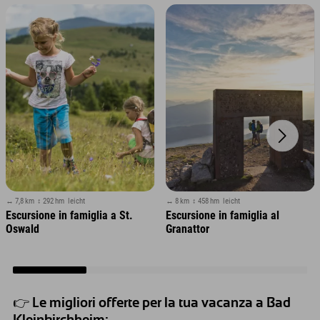
↔ 7,8 km
↕ 292 hm
leicht
↔ 8 km
↕ 458 hm
leicht
Escursione in famiglia a St.
Escursione in famiglia al
Oswald
Granattor
👉 Le migliori offerte per la tua vacanza a Bad