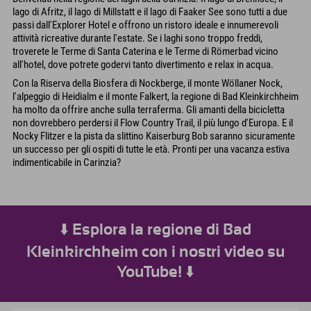
lago di Afritz, il lago di Millstatt e il lago di Faaker See sono tutti a due
passi dall'Explorer Hotel e offrono un ristoro ideale e innumerevoli
attività ricreative durante l'estate. Se i laghi sono troppo freddi,
troverete le Terme di Santa Caterina e le Terme di Römerbad vicino
all'hotel, dove potrete godervi tanto divertimento e relax in acqua.
Con la Riserva della Biosfera di Nockberge, il monte Wöllaner Nock,
l'alpeggio di Heidialm e il monte Falkert, la regione di Bad Kleinkirchheim
ha molto da offrire anche sulla terraferma. Gli amanti della bicicletta
non dovrebbero perdersi il Flow Country Trail, il più lungo d'Europa. E il
Nocky Flitzer e la pista da slittino Kaiserburg Bob saranno sicuramente
un successo per gli ospiti di tutte le età. Pronti per una vacanza estiva
indimenticabile in Carinzia?
⬇️ Esplora la regione di Bad
Kleinkirchheim con i nostri video su
YouTube! ⬇️