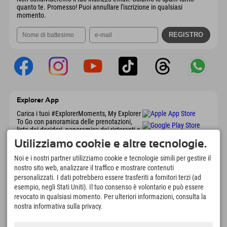
quanto te. Promesso! Puoi annullare l'iscrizione in qualsiasi
momento.
Explorer App
Carica i tuoi #ExplorerMoments, My Explorer
To Go con panoramica delle prenotazioni,
lista dei desideri, panoramica dei ristoranti e
molto altro. Scaricalo subito!
Utilizziamo cookie e altre tecnologie.
Noi e i nostri partner utilizziamo cookie e tecnologie simili per gestire il
È tempo di momenti da esploratore
nostro sito web, analizzare il traffico e mostrare contenuti
personalizzati. I dati potrebbero essere trasferiti a fornitori terzi (ad
166
4.634
km
esempio, negli Stati Uniti). Il tuo consenso è volontario e può essere
Laghi di montagna e piscine
Piste per lo sci e lo
revocato in qualsiasi momento. Per ulteriori informazioni, consulta la
avventura
snowboard
nostra informativa sulla privacy.
8.991
km
97
%
Percorsi per escursionismo
I nostri ospiti ci