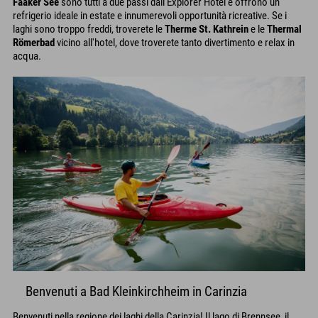
Faaker See
sono tutti a due passi dall'Explorer Hotel e offrono un
refrigerio ideale in estate e innumerevoli opportunità ricreative. Se i
laghi sono troppo freddi, troverete le
Therme St. Kathrein
e le
Thermal
Römerbad
vicino all'hotel, dove troverete tanto divertimento e relax in
acqua.
Benvenuti a Bad Kleinkirchheim in Carinzia
Benvenuti nella regione dei laghi della Carinzia! Il lago di Brennsee, il