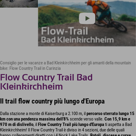
Consiglio per le vacanze a Bad Kleinkirchheim per gli amanti della mountain
bike: Flow Country Trail in Carinzia
Flow Country Trail Bad
Kleinkirchheim
Il trail flow country più lungo d'Europa
Dalla stazione a monte di Kaiserburg a 2.100 m, il
percorso sterrato lungo 15
km con una pendenza massima dell'8%
scende verso valle.
Con 15,9 km e
970 m di dislivello
, il
Flow Country Trail più lungo d'Europa
ti aspetta a Bad
Kleinkirchheim! Il Flow Country Trail è diviso in 4 sezioni, due delle quali
hanno collegamenti diretti con i 4 Nock Lake Trails.
Rotoli, discese e curve