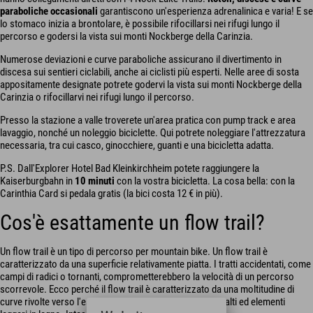
paraboliche occasionali
garantiscono un'esperienza adrenalinica e varia! E se
lo stomaco inizia a brontolare, è possibile rifocillarsi nei rifugi lungo il
percorso e godersi la vista sui monti Nockberge della Carinzia.
Numerose deviazioni e curve paraboliche assicurano il divertimento in
discesa sui sentieri ciclabili, anche ai ciclisti più esperti. Nelle aree di sosta
appositamente designate potrete godervi la vista sui monti Nockberge della
Carinzia o rifocillarvi nei rifugi lungo il percorso.
Presso la stazione a valle troverete un'area pratica con pump track e area
lavaggio, nonché un noleggio biciclette. Qui potrete noleggiare l'attrezzatura
necessaria, tra cui casco, ginocchiere, guanti e una bicicletta adatta.
P.S. Dall'Explorer Hotel Bad Kleinkirchheim potete raggiungere la
Kaiserburgbahn in
10 minuti
con la vostra bicicletta. La cosa bella: con la
Carinthia Card si pedala gratis (la bici costa 12 € in più).
Cos'è esattamente un flow trail?
Un flow trail è un tipo di percorso per mountain bike. Un flow trail è
caratterizzato da una superficie relativamente piatta. I tratti accidentati, come
campi di radici o tornanti, comprometterebbero la velocità di un percorso
scorrevole. Ecco perché il flow trail è caratterizzato da una moltitudine di
curve rivolte verso l'esterno, arricchite da sequenze di salti ed elementi