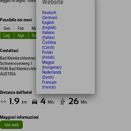
leggeri in legno. Inteso? Allora andiamo avanti.
Website
Deutsch
(German)
Possibile nei mesi
English
(English)
Gen
Feb
Mar
Apr
Mag
Giu
Italiano
Lug
Ago
Set
Ott
Nov
Dic
(Italian)
Čeština
(Czech)
Contattaci
Polski
(Polish)
Bad Kleinkirchheimer Flow Country Trail
Magyar
Schneerosenweg 1
(Hungarian)
9546 Bad Kleinkirchheim
Nederlands
AUSTRIA
(Dutch)
Français
(French)
Distanza dall'hotel
1.9
4
26
km
Min.
Min.
Maggiori informazioni
sito web