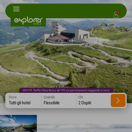
1
NOVITÀ: Tariffa Clima Bonus del 10% sui pernottamenti viaggiando in treno
Dove
Quando
Chi
Tutti gli hotel
Flessibile
2 Ospiti