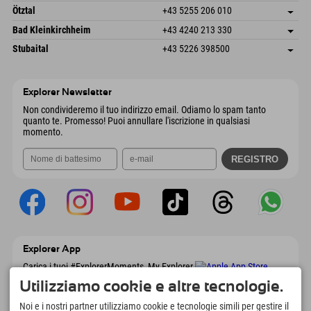
Invia email
Freizeitpark 10
Salva indirizzo
Austria
Prenotazione
Ötztal
+43 5255 206 010
4573 Hinterstoder
Informazioni sull'arrivo
Invia email
Gscheat 14
Salva indirizzo
Austria
Prenotazione
Bad Kleinkirchheim
+43 4240 213 330
6441 Umhausen
Informazioni sull'arrivo
Invia email
Dorfstraße 24
Salva indirizzo
Austria
Prenotazione
Stubaital
+43 5226 398500
9546 Bad Kleinkirchheim
Informazioni sull'arrivo
Invia email
Wiesenweg 6
Salva indirizzo
Austria
Prenotazione
6167 Neustift im Stubaital
Informazioni sull'arrivo
Invia email
Austria
Prenotazione
Explorer Newsletter
Invia email
Non condivideremo il tuo indirizzo email. Odiamo lo spam tanto
quanto te. Promesso! Puoi annullare l'iscrizione in qualsiasi
momento.
Explorer App
Carica i tuoi #ExplorerMoments, My Explorer
To Go con panoramica delle prenotazioni,
Utilizziamo cookie e altre tecnologie.
lista dei desideri, panoramica dei ristoranti e
molto altro. Scaricalo subito!
Noi e i nostri partner utilizziamo cookie e tecnologie simili per gestire il