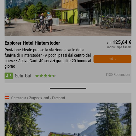
125,64 €
Explorer Hotel Hinterstoder
via
inoltre, Spa fiscale
Posizione ideale presso la stazione a valle della
funivia di Hinterstoder • A pochi passi dal centro del
PIÙ
↓
paese • Active Card: 40 servizi gratuiti e 20 bonus al
giorno
1130 Recensioni
Sehr Gut
4.5
Germania › Zugspitzland › Farchant