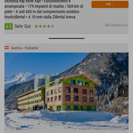
ciclistica top nelle Alpi • Escursionismo e
PIÙ
↓
arrampicata • 179 impianti di risalita / 508 km di
piste • A soli 600 m dal comprensorio sciistico
Hochzillertal • A 10 min dalla Zillertal Arena
568 Recensioni
Sehr Gut
4.5
Austria › Stubaital