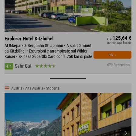
125,64 €
Explorer Hotel Kitzbühel
via
inoltre, Spa fiscale
Al Bikepark & Bergbahn St. Johann • A soli 20 minuti
da Kitzbühel • Escursioni e arrampicate sul Wilder
PIÙ
↓
Kaiser • Skipass SuperSki Card con 2.750 km di piste
679 Recensioni
Sehr Gut
4.4
Austria › Alta Austria › Stodertal