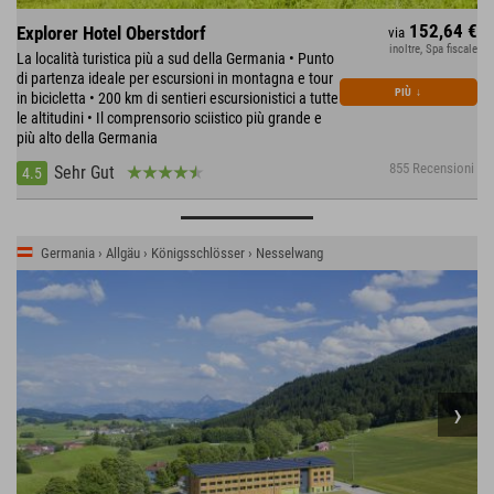
152,64 €
Explorer Hotel Oberstdorf
via
inoltre, Spa fiscale
La località turistica più a sud della Germania • Punto
di partenza ideale per escursioni in montagna e tour
PIÙ
↓
in bicicletta • 200 km di sentieri escursionistici a tutte
le altitudini • Il comprensorio sciistico più grande e
più alto della Germania
855 Recensioni
Sehr Gut
4.5
Germania › Allgäu › Königsschlösser › Nesselwang