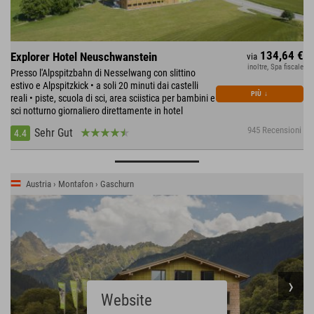
134,64 €
Explorer Hotel Neuschwanstein
via
inoltre, Spa fiscale
Presso l'Alpspitzbahn di Nesselwang con slittino
estivo e Alpspitzkick • a soli 20 minuti dai castelli
PIÙ
↓
reali • piste, scuola di sci, area sciistica per bambini e
sci notturno giornaliero direttamente in hotel
945 Recensioni
Sehr Gut
4.4
Austria › Montafon › Gaschurn
Website