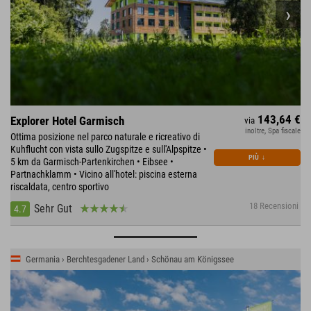
143,64 €
Explorer Hotel Garmisch
via
inoltre, Spa fiscale
Ottima posizione nel parco naturale e ricreativo di
Kuhflucht con vista sullo Zugspitze e sull'Alpspitze •
PIÙ
↓
5 km da Garmisch-Partenkirchen • Eibsee •
Partnachklamm • Vicino all'hotel: piscina esterna
riscaldata, centro sportivo
18 Recensioni
Sehr Gut
4.7
Germania › Berchtesgadener Land › Schönau am Königssee