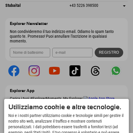
6441 Umhausen
Informazioni sull'arrivo
Invia email
Dorfstraße 24
Salva indirizzo
Austria
Prenotazione
Stubaital
+43 5226 398500
9546 Bad Kleinkirchheim
Informazioni sull'arrivo
Invia email
Wiesenweg 6
Salva indirizzo
Austria
Prenotazione
6167 Neustift im Stubaital
Informazioni sull'arrivo
Invia email
Austria
Prenotazione
Explorer Newsletter
Invia email
Non condivideremo il tuo indirizzo email. Odiamo lo spam tanto
quanto te. Promesso! Puoi annullare l'iscrizione in qualsiasi
momento.
Explorer App
Carica i tuoi #ExplorerMoments, My Explorer
To Go con panoramica delle prenotazioni,
Utilizziamo cookie e altre tecnologie.
lista dei desideri, panoramica dei ristoranti e
molto altro. Scaricalo subito!
Noi e i nostri partner utilizziamo cookie e tecnologie simili per gestire il
nostro sito web, analizzare il traffico e mostrare contenuti
personalizzati. I dati potrebbero essere trasferiti a fornitori terzi (ad
È tempo di momenti da esploratore
esempio, negli Stati Uniti). Il tuo consenso è volontario e può essere