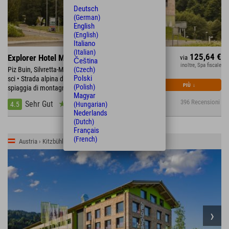
Deutsch
(German)
English
(English)
Italiano
(Italian)
125,64 €
Explorer Hotel Montafon
via
Čeština
inoltre, Spa fiscale
Piz Buin, Silvretta-Montafon con 300 km di piste da
(Czech)
Polski
sci • Strada alpina del Silvretta • direttamente sulla
PIÙ
↓
(Polish)
spiaggia di montagna, 270 km di piste ciclabili
Magyar
396 Recensioni
Sehr Gut
4.5
(Hungarian)
Nederlands
(Dutch)
Français
(French)
Austria › Kitzbühler Alpen › St. Johann