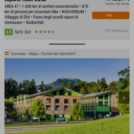
inoltre, Spa fiscale
AREA 47 • 1.600 km di sentieri escursionistici • 870
km di percorsi per mountain bike • WIDIVERSUM •
PIÙ
↓
Villaggio di Ötzi • Parco degli uccelli rapaci di
Umhausen • Stuibenfall
1107 Recensioni
Sehr Gut
4.5
Germania › Allgäu › Fischen bei Oberstdorf