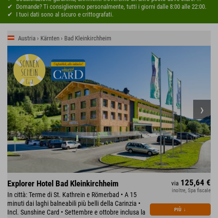
Domande? Ti consiglieremo personalmente, tutti i giorni dalle 8:00 alle 22:00.
I tuoi dati sono al sicuro e crittografati.
Austria › Kärnten › Bad Kleinkirchheim
125,64 €
Explorer Hotel Bad Kleinkirchheim
via
inoltre, Spa fiscale
In città: Terme di St. Kathrein e Römerbad • A 15
minuti dai laghi balneabili più belli della Carinzia •
PIÙ
↓
Incl. Sunshine Card • Settembre e ottobre inclusa la