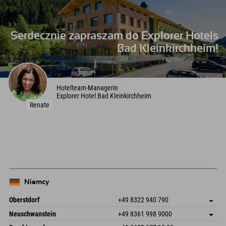
Serdecznie zapraszam do Explorer Hotels
Bad Kleinkirchheim!
Hotelteam-Managerin
Explorer Hotel Bad Kleinkirchheim
Renate
Niemcy
Oberstdorf
+49 8322 940 790
An der Breitach 3
Zapisz adres
Neuschwanstein
+49 8361 998 9000
87538 Fischen I. Allgäu
Informacje o przyjeździe
An der Riese 45
Zapisz adres