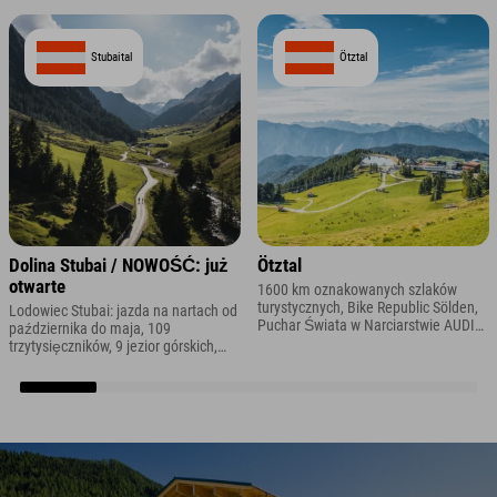
Stubaital
Ötztal
Dolina Stubai / NOWOŚĆ: już
Ötztal
otwarte
1600 km oznakowanych szlaków
turystycznych, Bike Republic Sölden,
Lodowiec Stubai: jazda na nartach od
Puchar Świata w Narciarstwie AUDI
października do maja, 109
FIS, Strefa Akcji 47
trzytysięczników, 9 jezior górskich,
szlak Stubai High Trail