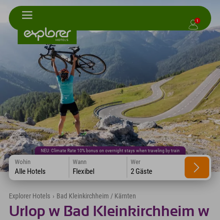
1
NEU: Climate Rate 10% bonus on overnight stays when traveling by train
Wohin
Wann
Wer
Alle Hotels
Flexibel
2 Gäste
Explorer Hotels
›
Bad Kleinkirchheim / Kärnten
Urlop w Bad Kleinkirchheim w