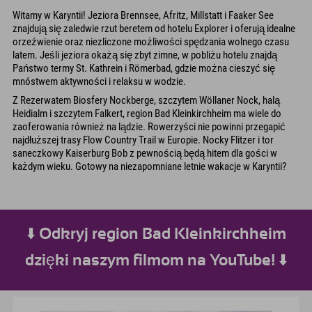
Witamy w Karyntii! Jeziora Brennsee, Afritz, Millstatt i Faaker See
znajdują się zaledwie rzut beretem od hotelu Explorer i oferują idealne
orzeźwienie oraz niezliczone możliwości spędzania wolnego czasu
latem. Jeśli jeziora okażą się zbyt zimne, w pobliżu hotelu znajdą
Państwo termy St. Kathrein i Römerbad, gdzie można cieszyć się
mnóstwem aktywności i relaksu w wodzie.
Z Rezerwatem Biosfery Nockberge, szczytem Wöllaner Nock, halą
Heidialm i szczytem Falkert, region Bad Kleinkirchheim ma wiele do
zaoferowania również na lądzie. Rowerzyści nie powinni przegapić
najdłuższej trasy Flow Country Trail w Europie. Nocky Flitzer i tor
saneczkowy Kaiserburg Bob z pewnością będą hitem dla gości w
każdym wieku. Gotowy na niezapomniane letnie wakacje w Karyntii?
⬇️ Odkryj region Bad Kleinkirchheim
dzięki naszym filmom na YouTube! ⬇️