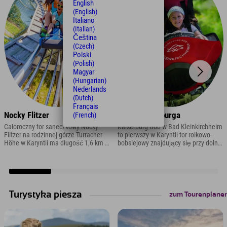
English
(English)
Italiano
(Italian)
Čeština
(Czech)
Polski
(Polish)
Magyar
(Hungarian)
Nederlands
(Dutch)
Français
Nocky Flitzer
Bob z Kaiserburga
(French)
Całoroczny tor saneczkowy Nocky
Kaiserburg Bob w Bad Kleinkirchheim
Flitzer na rodzinnej górze Turracher
to pierwszy w Karyntii tor rolkowo-
Höhe w Karyntii ma długość 1,6 km i
bobslejowy znajdujący się przy dolnej
pełen jest zakrętów, rond i fal.
stacji kolejki Kaiserburgbahn. Trasa o
długości 1,4 km umożliwia szybkie
zjazdy z góry przez cały rok.
Turystyka piesza
zum Tourenplaner