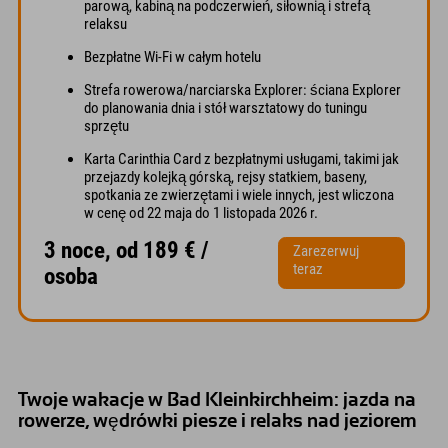
parową, kabiną na podczerwień, siłownią i strefą
relaksu
Bezpłatne Wi-Fi w całym hotelu
Strefa rowerowa/narciarska Explorer: ściana Explorer
do planowania dnia i stół warsztatowy do tuningu
sprzętu
Karta Carinthia Card z bezpłatnymi usługami, takimi jak
przejazdy kolejką górską, rejsy statkiem, baseny,
spotkania ze zwierzętami i wiele innych, jest wliczona
w cenę od 22 maja do 1 listopada 2026 r.
3 noce, od 189 € /
Zarezerwuj
teraz
osoba
Twoje wakacje w Bad Kleinkirchheim: jazda na
rowerze, wędrówki piesze i relaks nad jeziorem