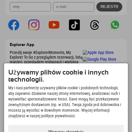
Explorer App
Prześlij swoje #ExplorerMoments, My
Explorer To Go z przeglądem rezerwacji, listą
marzeń, przeglądem restauracji i wieloma
innymi. Pobierz teraz!
Używamy plików cookie i innych
technologii.
Czas na chwile odkrywcy
My i nasi partnerzy używamy plików cookie i podobnych technologii,
166
4.634
km
aby zapewnić działanie naszej strony internetowej, analizować ruch i
Jeziora górskie i baseny
Stoki do jazdy na nartach i
wyświetlać spersonalizowane treści. Dane mogą być przekazywane
rekreacyjne
snowboardzie
zewnętrznym dostawcom (np. w USA). Twoja zgoda jest dobrowolna i
8.991
km
97
%
możesz ją wycofać w dowolnym momencie. Więcej informacji
Szlaki do pieszych
Nasi goście nas polecają
znajdziesz w naszej polityce prywatności.
wędrówek i wspinaczki
górskiej
Wszyscy akceptują