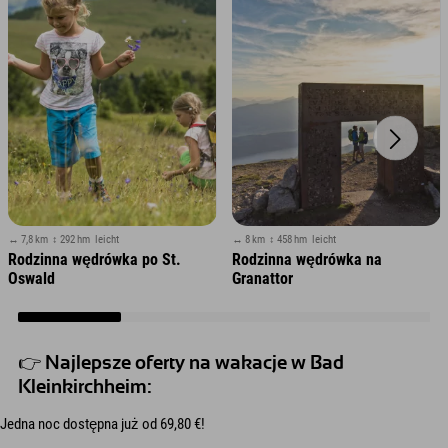
↔ 7,8 km
↕ 292 hm
leicht
↔ 8 km
↕ 458 hm
leicht
Rodzinna wędrówka po St.
Rodzinna wędrówka na
Oswald
Granattor
👉 Najlepsze oferty na wakacje w Bad
Kleinkirchheim:
Jedna noc dostępna już od 69,80 €!