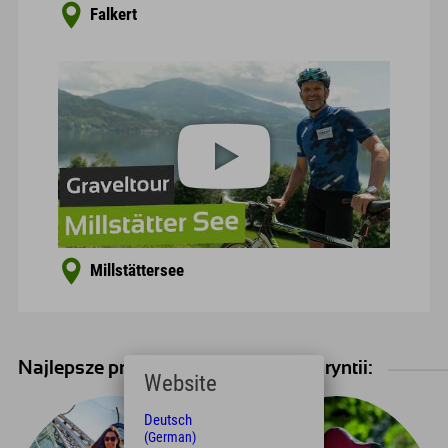
Falkert
Millstättersee
Najlepsze przeżycia na urlopie w Karyntii:
Website
Deutsch
(German)