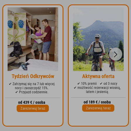
Tydzień Odkrywców
Aktywna oferta
✔ 10% premii
✔ od 3 nocy
✔ Zatrzymaj się na 7 lub więcej
✔ możliwość rezerwacji wiosną,
nocy i zaoszczędź 15%.
latem i jesienią
✔ Przyjazd codziennie.
od 189 € / osoba
od 439 € / osoba
Zarezerwuj teraz
Zarezerwuj teraz