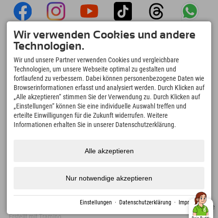
Wir verwenden Cookies und andere
Explorer App
Technologien.
Upload Deiner #ExplorerMoments, Mein
Wir und unsere Partner verwenden Cookies und vergleichbare
Explorer To Go mit Buchungsübersicht,
Technologien, um unsere Webseite optimal zu gestalten und
Bucketlist, Restaurantübersicht uvm. Jetzt
fortlaufend zu verbessern. Dabei können personenbezogene Daten wie
downloaden!
Browserinformationen erfasst und analysiert werden. Durch Klicken auf
„Alle akzeptieren“ stimmen Sie der Verwendung zu. Durch Klicken auf
„Einstellungen“ können Sie eine individuelle Auswahl treffen und
Zeit für Explorer Moments
erteilte Einwilligungen für die Zukunft widerrufen. Weitere
166
4.634
km
Informationen erhalten Sie in unserer Datenschutzerklärung.
Bergseen und Erlebnisbäder
Pisten zum Skifahren und
Snowboarden
8.991
km
97
%
Alle akzeptieren
Wege zum Wandern und
Unserer Gäste empfehlen
Bergsteigen
uns weiter
Nur notwendige akzeptieren
Einstellungen
·
Datenschutzerklärung
·
Impressum
Impressum
Datenschutz
Barrierefreiheit
Presse
Nachhaltigkeitszertifikate
Erstellt mit Tramino