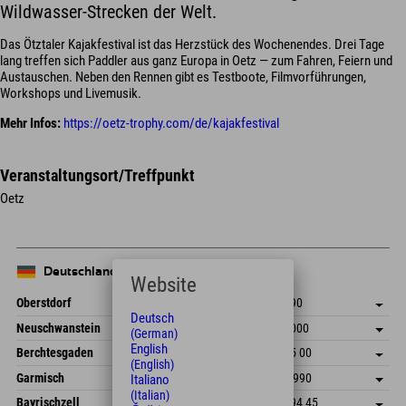
Wildwasser-Strecken der Welt.
Das Ötztaler Kajakfestival ist das Herzstück des Wochenendes. Drei Tage
lang treffen sich Paddler aus ganz Europa in Oetz — zum Fahren, Feiern und
Austauschen. Neben den Rennen gibt es Testboote, Filmvorführungen,
Workshops und Livemusik.
Mehr Infos:
https://oetz-trophy.com/de/kajakfestival
Veranstaltungsort/Treffpunkt
Oetz
Deutschland
Website
Oberstdorf
+49 8322 940 790
Deutsch
An der Breitach 3
Adresse speichern
Neuschwanstein
+49 8361 998 9000
(German)
87538 Fischen I. Allgäu
Anreiseinfos
English
An der Riese 45
Adresse speichern
Deutschland
Buchen
Berchtesgaden
+49 8652 977 15 00
87484 Nesselwang im Allgäu
Anreiseinfos
(English)
Mail senden
Hofreitstr. 7
Adresse speichern
Deutschland
Buchen
Garmisch
+49 8821 60 35 990
Italiano
83471 Schönau am Königssee
Anreiseinfos
Mail senden
(Italian)
Frickenstraße 22
Adresse speichern
Deutschland
Buchen
Bayrischzell
+49 8322 940 794 45