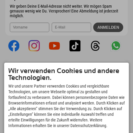
Mail senden
Wir geben Deine E-Mail-Adresse nicht weiter. Wir mögen Spam
genauso wenig wie Du. Versprochen! Eine Abmeldung ist jederzeit
möglich.
Explorer App
Wir verwenden Cookies und andere
Upload Deiner #ExplorerMoments, Mein
Technologien.
Explorer To Go mit Buchungsübersicht,
Bucketlist, Restaurantübersicht uvm. Jetzt
Wir und unsere Partner verwenden Cookies und vergleichbare
downloaden!
Technologien, um unsere Webseite optimal zu gestalten und
fortlaufend zu verbessern. Dabei können personenbezogene Daten wie
Browserinformationen erfasst und analysiert werden. Durch Klicken auf
Zeit für Explorer Moments
„Alle akzeptieren“ stimmen Sie der Verwendung zu. Durch Klicken auf
166
4.634
km
„Einstellungen“ können Sie eine individuelle Auswahl treffen und
Bergseen und Erlebnisbäder
Pisten zum Skifahren und
erteilte Einwilligungen für die Zukunft widerrufen. Weitere
Snowboarden
Informationen erhalten Sie in unserer Datenschutzerklärung.
8.991
km
97
%