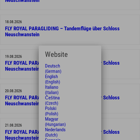
Neuschwanstein
18.08.2026
FLY ROYAL PARAGLIDING – Tandemflüge über Schloss
Neuschwanstein
Website
19.08.2026
FLY ROYAL PARAGLIDING – Tandemflüge über Schloss
Deutsch
Neuschwanstein
(German)
English
(English)
Italiano
20.08.2026
(Italian)
FLY ROYAL PARAGLIDING – Tandemflüge über Schloss
Čeština
Neuschwanstein
(Czech)
Polski
(Polish)
Magyar
(Hungarian)
21.08.2026
Nederlands
FLY ROYAL PARAGLIDING – Tandemflüge über Schloss
(Dutch)
Neuschwanstein