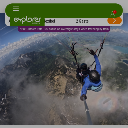
1
Alle Hotels
Flexibel
2 Gäste
NEU: Climate Rate 10% bonus on overnight stays when traveling by train