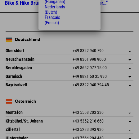
(Hungarian)
Bike & Hike Brunnenkogelhaus „weiß der Geier…“
Nederlands
(Dutch)
Français
(French)
Deutschland
Oberstdorf
+49 8322 940 790
An der Breitach 3
Adresse speichern
Neuschwanstein
+49 8361 998 9000
87538 Fischen I. Allgäu
Anreiseinfos
An der Riese 45
Adresse speichern
Deutschland
Buchen
Berchtesgaden
+49 8652 977 15 00
87484 Nesselwang im Allgäu
Anreiseinfos
Mail senden
Hofreitstr. 7
Adresse speichern
Deutschland
Buchen
Garmisch
+49 8821 60 35 990
83471 Schönau am Königssee
Anreiseinfos
Mail senden
Frickenstraße 22
Adresse speichern
Deutschland
Buchen
Bayrischzell
+49 8322 940 794 45
82490 Farchant
Anreiseinfos
Mail senden
Seebergstr. 17
Adresse speichern
Deutschland
Buchen
83735 Bayrischzell
Anreiseinfos
Mail senden
Deutschland
Buchen
Österreich
Mail senden
Montafon
+43 5558 203 330
Dorfstr. 127b
Adresse speichern
Kitzbühel/St. Johann
+43 5352 216 660
6793 Gaschurn/Montafon
Anreiseinfos
Speckbacherstraße 87
Adresse speichern
Österreich
Buchen
Zillertal
+43 5283 393 930
6380 St. Johann in Tirol
Anreiseinfos
Mail senden
Schmiedau 2
Adresse speichern
Österreich
Buchen
Hinterstoder
+43 7564 204 440