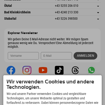
6272 Kaltenbach im Zillertal
Anreiseinfos
Mail senden
Freizeitpark 10
Adresse speichern
Österreich
Buchen
Ötztal
+43 5255 206 010
4573 Hinterstoder
Anreiseinfos
Mail senden
Gscheat 14
Adresse speichern
Österreich
Buchen
Bad Kleinkirchheim
+43 4240 213 330
6441 Umhausen
Anreiseinfos
Mail senden
Dorfstraße 24
Adresse speichern
Österreich
Buchen
Stubaital
+43 5226 398500
9546 Bad Kleinkirchheim
Anreiseinfos
Mail senden
Wiesenweg 6
Adresse speichern
Österreich
Buchen
6167 Neustift im Stubaital
Anreiseinfos
Mail senden
Österreich
Buchen
Explorer Newsletter
Mail senden
Wir geben Deine E-Mail-Adresse nicht weiter. Wir mögen Spam
genauso wenig wie Du. Versprochen! Eine Abmeldung ist jederzeit
möglich.
Wir verwenden Cookies und andere
Explorer App
Technologien.
Upload Deiner #ExplorerMoments, Mein
Wir und unsere Partner verwenden Cookies und vergleichbare
Explorer To Go mit Buchungsübersicht,
Technologien, um unsere Webseite optimal zu gestalten und
Bucketlist, Restaurantübersicht uvm. Jetzt
fortlaufend zu verbessern. Dabei können personenbezogene Daten wie
downloaden!