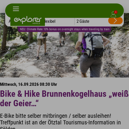
1
Alle Hotels
Flexibel
2 Gäste
NEU: Climate Rate 10% bonus on overnight stays when traveling by train
Mittwoch, 16.09.2026 08:30 Uhr
Bike & Hike Brunnenkogelhaus „weiß
der Geier…“
E-Bike bitte selber mitbringen / selber ausleihen!
Treffpunkt ist an der Ötztal Tourismus-Information in