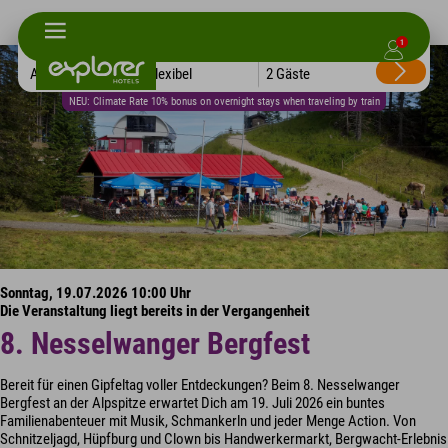
1
Alle Hotels
Flexibel
2 Gäste
NEU: Climate Rate 10% bonus on overnight stays when traveling by train
Sonntag, 19.07.2026 10:00 Uhr
Die Veranstaltung liegt bereits in der Vergangenheit
8. Nesselwanger Bergfest
Bereit für einen Gipfeltag voller Entdeckungen? Beim 8. Nesselwanger
Bergfest an der Alpspitze erwartet Dich am 19. Juli 2026 ein buntes
Familienabenteuer mit Musik, Schmankerln und jeder Menge Action. Von
Schnitzeljagd, Hüpfburg und Clown bis Handwerkermarkt, Bergwacht-Erlebnis