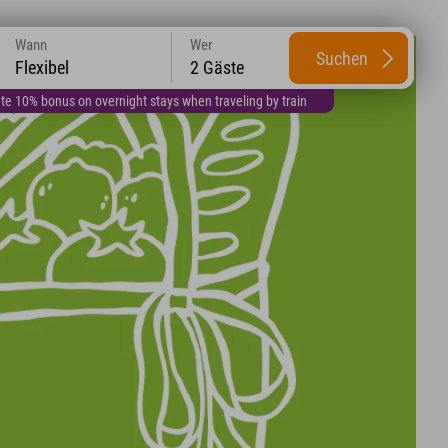
Wann
Wer
Suchen
Flexibel
2 Gäste
te 10% bonus on overnight stays when traveling by train