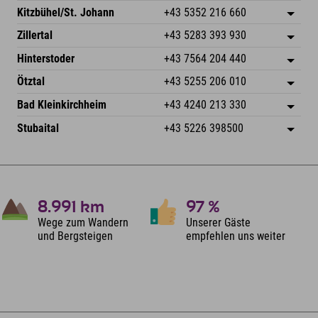
Dorfstr. 127b
Adresse speichern
Kitzbühel/St. Johann
+43 5352 216 660
6793 Gaschurn/Montafon
Anreiseinfos
Speckbacherstraße 87
Adresse speichern
Österreich
Buchen
Zillertal
+43 5283 393 930
6380 St. Johann in Tirol
Anreiseinfos
Mail senden
Schmiedau 2
Adresse speichern
Österreich
Buchen
Hinterstoder
+43 7564 204 440
6272 Kaltenbach im Zillertal
Anreiseinfos
Mail senden
Freizeitpark 10
Adresse speichern
Österreich
Buchen
Ötztal
+43 5255 206 010
4573 Hinterstoder
Anreiseinfos
Mail senden
Gscheat 14
Adresse speichern
Österreich
Buchen
Bad Kleinkirchheim
+43 4240 213 330
6441 Umhausen
Anreiseinfos
Mail senden
Dorfstraße 24
Adresse speichern
Österreich
Buchen
Stubaital
+43 5226 398500
9546 Bad Kleinkirchheim
Anreiseinfos
Mail senden
Wiesenweg 6
Adresse speichern
Österreich
Buchen
6167 Neustift im Stubaital
Anreiseinfos
Mail senden
Österreich
Buchen
Mail senden
8.991
km
97
%
Wege zum Wandern
Unserer Gäste
und Bergsteigen
empfehlen uns weiter