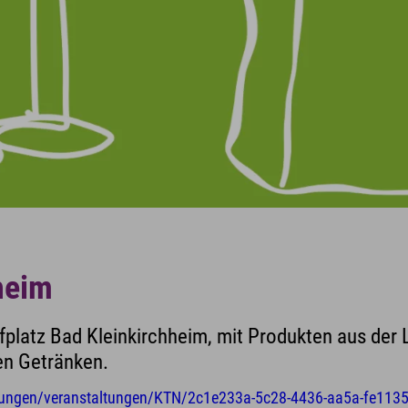
heim
fplatz Bad Kleinkirchheim, mit Produkten aus der 
en Getränken.
ltungen/veranstaltungen/KTN/2c1e233a-5c28-4436-aa5a-fe11