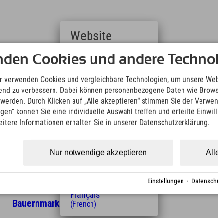
Website
nden Cookies und andere Technol
Deutsch
(German)
English
r verwenden Cookies und vergleichbare Technologien, um unsere Web
(English)
ufend zu verbessern. Dabei können personenbezogene Daten wie Brow
Italiano
t werden. Durch Klicken auf „Alle akzeptieren“ stimmen Sie der Verwe
(Italian)
ngen“ können Sie eine individuelle Auswahl treffen und erteilte Einwil
Čeština
19.08.2026 16:00 bis 19:00 Uhr
eitere Informationen erhalten Sie in unserer Datenschutzerklärung.
(Czech)
Bad Kleinkirchheim
Polski
Bauernmarkt Bad Kleinkirchheim
(Polish)
Nur notwendige akzeptieren
All
Magyar
(Hungarian)
Nederlands
09.09.2026 16:00 bis 23:59 Uhr
Einstellungen
·
Datenschu
(Dutch)
Bad Kleinkirchheim
Français
Bauernmarkt Bad Kleinkirchheim
(French)