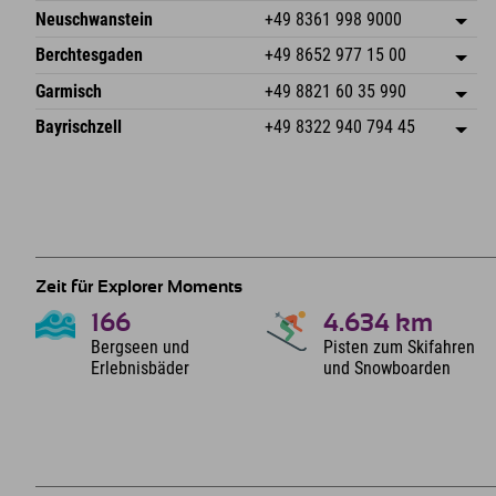
An der Breitach 3
Adresse speichern
Neuschwanstein
+49 8361 998 9000
87538 Fischen I. Allgäu
Anreiseinfos
An der Riese 45
Adresse speichern
Deutschland
Buchen
Berchtesgaden
+49 8652 977 15 00
87484 Nesselwang im Allgäu
Anreiseinfos
Mail senden
Hofreitstr. 7
Adresse speichern
Deutschland
Buchen
Garmisch
+49 8821 60 35 990
83471 Schönau am Königssee
Anreiseinfos
Mail senden
Frickenstraße 22
Adresse speichern
Deutschland
Buchen
Bayrischzell
+49 8322 940 794 45
82490 Farchant
Anreiseinfos
Mail senden
Seebergstr. 17
Adresse speichern
Deutschland
Buchen
83735 Bayrischzell
Anreiseinfos
Mail senden
Deutschland
Buchen
Mail senden
Zeit für Explorer Moments
166
4.634
km
Bergseen und
Pisten zum Skifahren
Erlebnisbäder
und Snowboarden