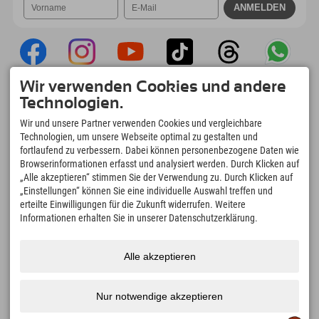
Wir verwenden Cookies und andere
Explorer App
Technologien.
Upload Deiner #ExplorerMoments, Mein
Wir und unsere Partner verwenden Cookies und vergleichbare
Explorer To Go mit Buchungsübersicht,
Technologien, um unsere Webseite optimal zu gestalten und
Bucketlist, Restaurantübersicht uvm. Jetzt
fortlaufend zu verbessern. Dabei können personenbezogene Daten wie
downloaden!
Browserinformationen erfasst und analysiert werden. Durch Klicken auf
„Alle akzeptieren“ stimmen Sie der Verwendung zu. Durch Klicken auf
„Einstellungen“ können Sie eine individuelle Auswahl treffen und
Zeit für Explorer Moments
erteilte Einwilligungen für die Zukunft widerrufen. Weitere
166
4.634
km
Informationen erhalten Sie in unserer Datenschutzerklärung.
Bergseen und Erlebnisbäder
Pisten zum Skifahren und
Snowboarden
8.991
km
97
%
Alle akzeptieren
Wege zum Wandern und
Unserer Gäste empfehlen
Bergsteigen
uns weiter
Nur notwendige akzeptieren