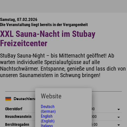
Samstag, 07.02.2026
Die Veranstaltung liegt bereits in der Vergangenheit
XXL Sauna-Nacht im Stubay
Freizeitcenter
StuBay Sauna-Night – bis Mitternacht geöffnet! Ab
warten individuelle Spezialaufgüsse auf alle
Nachtschwärmer. Entspanne, genieße und lass dich von
unseren Saunameistern in Schwung bringen!
Website
Deutschland
Deutsch
Oberstdorf
+49 8322 940 790
(German)
An der Breitach 3
Adresse speichern
English
Neuschwanstein
+49 8361 998 9000
87538 Fischen I. Allgäu
Anreiseinfos
(English)
An der Riese 45
Adresse speichern
Deutschland
Buchen
Berchtesgaden
+49 8652 977 15 00
Italiano