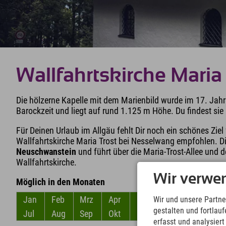
Wallfahrtskirche Maria 
Die hölzerne Kapelle mit dem Marienbild wurde im 17. Jahrh
Barockzeit und liegt auf rund 1.125 m Höhe. Du findest si
Für Deinen Urlaub im Allgäu fehlt Dir noch ein schönes Ziel
Wallfahrtskirche Maria Trost bei Nesselwang empfohlen. D
Neuschwanstein
und führt über die Maria-Trost-Allee und 
Wallfahrtskirche.
Wir verwe
Möglich in den Monaten
Jan
Feb
Mrz
Apr
Mai
Jun
Wir und unsere Partne
gestalten und fortla
Jul
Aug
Sep
Okt
Nov
Dez
erfasst und analysier