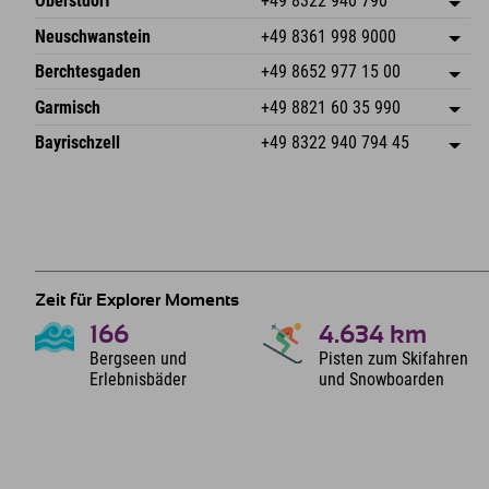
Oberstdorf
+49 8322 940 790
An der Breitach 3
Adresse speichern
Neuschwanstein
+49 8361 998 9000
87538 Fischen I. Allgäu
Anreiseinfos
An der Riese 45
Adresse speichern
Deutschland
Buchen
Berchtesgaden
+49 8652 977 15 00
87484 Nesselwang im Allgäu
Anreiseinfos
Mail senden
Hofreitstr. 7
Adresse speichern
Deutschland
Buchen
Garmisch
+49 8821 60 35 990
83471 Schönau am Königssee
Anreiseinfos
Mail senden
Frickenstraße 22
Adresse speichern
Deutschland
Buchen
Bayrischzell
+49 8322 940 794 45
82490 Farchant
Anreiseinfos
Mail senden
Seebergstr. 17
Adresse speichern
Deutschland
Buchen
83735 Bayrischzell
Anreiseinfos
Mail senden
Deutschland
Buchen
Mail senden
Zeit für Explorer Moments
166
4.634
km
Bergseen und
Pisten zum Skifahren
Erlebnisbäder
und Snowboarden