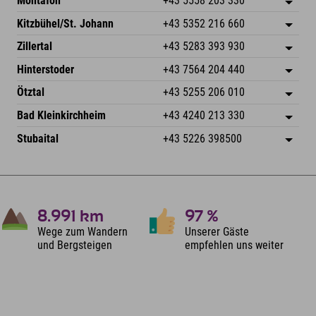
Montafon
+43 5558 203 330
Dorfstr. 127b
Adresse speichern
Kitzbühel/St. Johann
+43 5352 216 660
6793 Gaschurn/Montafon
Anreiseinfos
Speckbacherstraße 87
Adresse speichern
Österreich
Buchen
Zillertal
+43 5283 393 930
6380 St. Johann in Tirol
Anreiseinfos
Mail senden
Schmiedau 2
Adresse speichern
Österreich
Buchen
Hinterstoder
+43 7564 204 440
6272 Kaltenbach im Zillertal
Anreiseinfos
Mail senden
Freizeitpark 10
Adresse speichern
Österreich
Buchen
Ötztal
+43 5255 206 010
4573 Hinterstoder
Anreiseinfos
Mail senden
Gscheat 14
Adresse speichern
Österreich
Buchen
Bad Kleinkirchheim
+43 4240 213 330
6441 Umhausen
Anreiseinfos
Mail senden
Dorfstraße 24
Adresse speichern
Österreich
Buchen
Stubaital
+43 5226 398500
9546 Bad Kleinkirchheim
Anreiseinfos
Mail senden
Wiesenweg 6
Adresse speichern
Österreich
Buchen
6167 Neustift im Stubaital
Anreiseinfos
Mail senden
Österreich
Buchen
Mail senden
8.991
km
97
%
Wege zum Wandern
Unserer Gäste
und Bergsteigen
empfehlen uns weiter