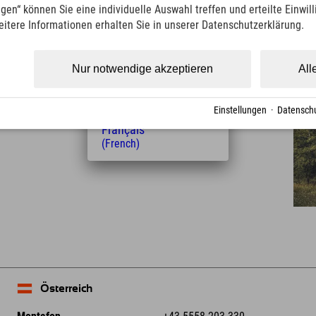
(Italian)
ngen“ können Sie eine individuelle Auswahl treffen und erteilte Einwil
Čeština
eitere Informationen erhalten Sie in unserer Datenschutzerklärung.
Entfernung vom Hotel
(Czech)
Polski
1
32
km
Min.
(Polish)
Nur notwendige akzeptieren
All
Magyar
(Hungarian)
Nederlands
Einstellungen
·
Datenschu
(Dutch)
Français
(French)
Leaflet
| Map data © OpenStreetMap contributors
Österreich