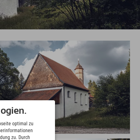
ogien.
seite optimal zu
serinformationen
ndung zu. Durch