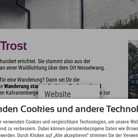
Trost
undert errichtet. Sie stammt also aus der
e an einer Waldlichtung über dem Ort Nesselwang.
 für eine Wanderung? Dann sei Dir die
ie
Wanderung startet direkt am Explorer Hotel
den Kalvarienbergweg in ca. einer halben Stunde zur
Website
nden Cookies und andere Technol
Deutsch
(German)
English
r verwenden Cookies und vergleichbare Technologien, um unsere Web
(English)
ufend zu verbessern. Dabei können personenbezogene Daten wie Brow
Italiano
t werden. Durch Klicken auf „Alle akzeptieren“ stimmen Sie der Verwe