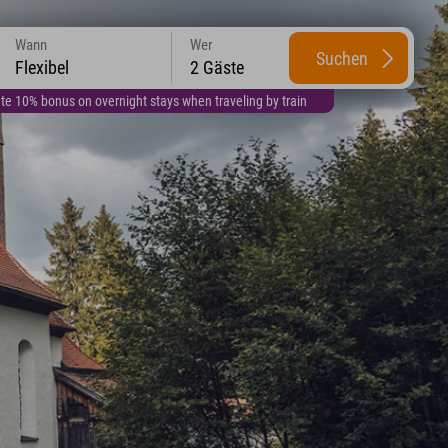
Wann
Wer
Suchen
Flexibel
2 Gäste
te 10% bonus on overnight stays when traveling by train