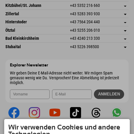
Dorfstr. 127b
Adresse speichern
Kitzbühel/St. Johann
+43 5352 216 660
6793 Gaschurn/Montafon
Anreiseinfos
Speckbacherstraße 87
Adresse speichern
Österreich
Buchen
Zillertal
+43 5283 393 930
6380 St. Johann in Tirol
Anreiseinfos
Mail senden
Schmiedau 2
Adresse speichern
Österreich
Buchen
Hinterstoder
+43 7564 204 440
6272 Kaltenbach im Zillertal
Anreiseinfos
Mail senden
Freizeitpark 10
Adresse speichern
Österreich
Buchen
Ötztal
+43 5255 206 010
4573 Hinterstoder
Anreiseinfos
Mail senden
Gscheat 14
Adresse speichern
Österreich
Buchen
Bad Kleinkirchheim
+43 4240 213 330
6441 Umhausen
Anreiseinfos
Mail senden
Dorfstraße 24
Adresse speichern
Österreich
Buchen
Stubaital
+43 5226 398500
9546 Bad Kleinkirchheim
Anreiseinfos
Mail senden
Wiesenweg 6
Adresse speichern
Österreich
Buchen
6167 Neustift im Stubaital
Anreiseinfos
Mail senden
Österreich
Buchen
Explorer Newsletter
Mail senden
Wir geben Deine E-Mail-Adresse nicht weiter. Wir mögen Spam
genauso wenig wie Du. Versprochen! Eine Abmeldung ist jederzeit
möglich.
Wir verwenden Cookies und andere
Explorer App