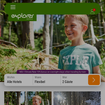
1
NEU: Climate Rate 10% bonus on overnight stays when traveling by train
Wohin
Wann
Wer
Alle Hotels
Flexibel
2 Gäste