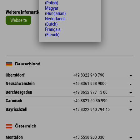
(Polish)
Magyar
Weitere Informationen
(Hungarian)
Nederlands
Webseite
(Dutch)
Français
Leaflet
| Map data © OpenStreetMap contributors
(French)
+
−
Deutschland
Oberstdorf
+49 8322 940 790
An der Breitach 3
Adresse speichern
Neuschwanstein
+49 8361 998 9000
87538 Fischen I. Allgäu
Anreiseinfos
An der Riese 45
Adresse speichern
Deutschland
Buchen
Berchtesgaden
+49 8652 977 15 00
87484 Nesselwang im Allgäu
Anreiseinfos
Mail senden
Hofreitstr. 7
Adresse speichern
Deutschland
Buchen
Garmisch
+49 8821 60 35 990
83471 Schönau am Königssee
Anreiseinfos
Mail senden
Frickenstraße 22
Adresse speichern
Deutschland
Buchen
Bayrischzell
+49 8322 940 794 45
82490 Farchant
Anreiseinfos
Mail senden
Seebergstr. 17
Adresse speichern
Deutschland
Buchen
83735 Bayrischzell
Anreiseinfos
Mail senden
Deutschland
Buchen
Österreich
Mail senden
Montafon
+43 5558 203 330