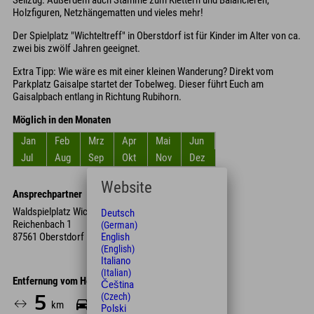
Seilzug. Außerdem auch Stämme zum Klettern und Balancieren,
Holzfiguren, Netzhängematten und vieles mehr!
Der Spielplatz "Wichteltreff" in Oberstdorf ist für Kinder im Alter von ca.
zwei bis zwölf Jahren geeignet.
Extra Tipp: Wie wäre es mit einer kleinen Wanderung? Direkt vom
Parkplatz Gaisalpe startet der Tobelweg. Dieser führt Euch am
Gaisalpbach entlang in Richtung Rubihorn.
Möglich in den Monaten
Jan
Feb
Mrz
Apr
Mai
Jun
Jul
Aug
Sep
Okt
Nov
Dez
Website
Ansprechpartner
Waldspielplatz Wichteltreff Reichenbach
Deutsch
Reichenbach 1
(German)
English
87561 Oberstdorf
(English)
Italiano
(Italian)
Entfernung vom Hotel
Čeština
(Czech)
5
10
km
Min.
Polski