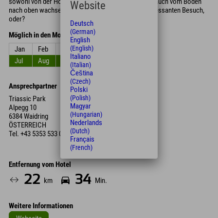
sowohl von der Höhlendecke in Richtung Boden, als auch vom Boden
Website
nach oben wachsen können? Klingt nach einem interessanten Besuch,
oder?
Deutsch
(German)
Möglich in den Monaten
English
(English)
Jan
Feb
Mrz
Apr
Mai
Jun
Italiano
Jul
Aug
Sep
Okt
Nov
Dez
(Italian)
Čeština
(Czech)
Ansprechpartner
Polski
(Polish)
Triassic Park
Magyar
Alpegg 10
(Hungarian)
6384 Waidring
Nederlands
ÖSTERREICH
(Dutch)
Tel.
+43 5353 533 00
Français
(French)
Entfernung vom Hotel
22
34
km
Min.
Weitere Informationen