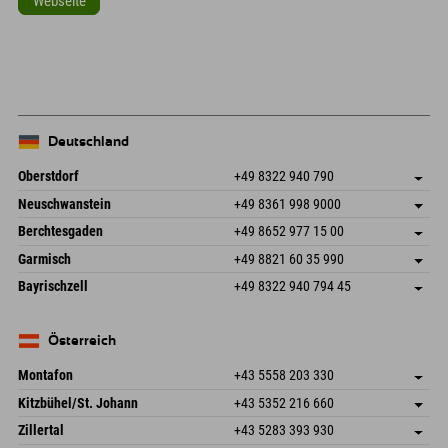
Webseite
Leaflet
| Map data © OpenStreetMap contributors
+
−
Deutschland
Oberstdorf
+49 8322 940 790
An der Breitach 3
Adresse speichern
Neuschwanstein
+49 8361 998 9000
87538 Fischen I. Allgäu
Anreiseinfos
An der Riese 45
Adresse speichern
Deutschland
Buchen
Berchtesgaden
+49 8652 977 15 00
87484 Nesselwang im Allgäu
Anreiseinfos
Mail senden
Hofreitstr. 7
Adresse speichern
Deutschland
Buchen
Garmisch
+49 8821 60 35 990
83471 Schönau am Königssee
Anreiseinfos
Mail senden
Frickenstraße 22
Adresse speichern
Deutschland
Buchen
Bayrischzell
+49 8322 940 794 45
82490 Farchant
Anreiseinfos
Mail senden
Seebergstr. 17
Adresse speichern
Deutschland
Buchen
83735 Bayrischzell
Anreiseinfos
Mail senden
Deutschland
Buchen
Österreich
Mail senden
Montafon
+43 5558 203 330
Dorfstr. 127b
Adresse speichern
Kitzbühel/St. Johann
+43 5352 216 660
6793 Gaschurn/Montafon
Anreiseinfos
Speckbacherstraße 87
Adresse speichern
Österreich
Buchen
Zillertal
+43 5283 393 930
6380 St. Johann in Tirol
Anreiseinfos
Mail senden