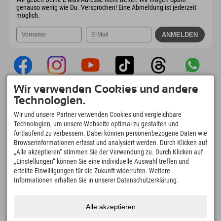
genauso wenig wie Du. Versprochen! Eine Abmeldung ist jederzeit
möglich.
Wir verwenden Cookies und andere
Explorer App
Technologien.
Upload Deiner #ExplorerMoments, Mein
Wir und unsere Partner verwenden Cookies und vergleichbare
Explorer To Go mit Buchungsübersicht,
Technologien, um unsere Webseite optimal zu gestalten und
Bucketlist, Restaurantübersicht uvm. Jetzt
fortlaufend zu verbessern. Dabei können personenbezogene Daten wie
downloaden!
Browserinformationen erfasst und analysiert werden. Durch Klicken auf
„Alle akzeptieren“ stimmen Sie der Verwendung zu. Durch Klicken auf
„Einstellungen“ können Sie eine individuelle Auswahl treffen und
Zeit für Explorer Moments
erteilte Einwilligungen für die Zukunft widerrufen. Weitere
166
4.634
km
Informationen erhalten Sie in unserer Datenschutzerklärung.
Bergseen und Erlebnisbäder
Pisten zum Skifahren und
Snowboarden
8.991
km
97
%
Alle akzeptieren
Wege zum Wandern und
Unserer Gäste empfehlen