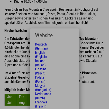
Küche 10:30 - 17:00 Uhr
Freu Dich im Top Mountain Crosspoint Restaurant in Hochgurgl auf
leckere Speisen, wie Antipasti, Pizza, Pasta, Steaks in Bioqualität,
Burger sowie österreichischen Klassikern. Leckeres Essen und
spektakulärer Ausblick vom Timmelsjoch - einfach herrlich!
Kirchenkarbahn
Website
Die
Talstation der Kirchenkarbahn 1
ist direkt in den Top Mountain
Crosspoint am Timmelsjoch integriert
. In einer 10er-Gondel bist Du in
Deutsch
4,5 Minuten bei der Mittelstation auf 2.620 Meter. Hier kannst Du bei der
(German)
Kirchenkarhütte einkehren oder Du fährst mit der Kirchenkarbahn 2 auf
English
eine hochalpine Höhe von 2.839 Meter. Auf dieser Höhe kannst Du auf
(English)
Aussichtsplattformen den Ausblick auf die Ötztaler sowie Stubaier
Italiano
Alpen und auf die Dolomiten in Südtirol genießen.
(Italian)
Čeština
Im Winter führt am Top Mountain Crosspoint
direkt die Piste
vom
(Czech)
Skigebiet Gurgl vorbei. Perfekt für ein Skifahrerlebnis mit
Polski
anschließender Einkehr im Top Mountain Crosspoint Restaurant.
(Polish)
Magyar
Möglich in den Monaten
(Hungarian)
Nederlands
Jan
Feb
Mrz
Apr
Mai
Jun
(Dutch)
Français
Jul
Aug
Sep
Okt
Nov
Dez
(French)