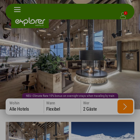
1
NEU: Climate Rate 10% bonus on overnight stays when traveling by train
Wohin
Wann
Wer
Alle Hotels
Flexibel
2 Gäste