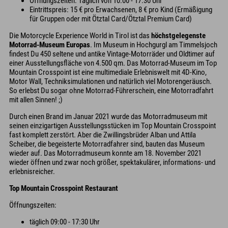
Öffnungszeiten: Täglich von 10:00 - 17:30 Uhr
Eintrittspreis: 15 € pro Erwachsenen, 8 € pro Kind (Ermäßigung
für Gruppen oder mit Ötztal Card/Ötztal Premium Card)
Die Motorcycle Experience World in Tirol ist das
höchstgelegenste
Motorrad-Museum Europas
. Im Museum in Hochgurgl am Timmelsjoch
findest Du 450 seltene und antike Vintage-Motorräder und Oldtimer auf
einer Ausstellungsfläche von 4.500 qm. Das Motorrad-Museum im Top
Mountain Crosspoint ist eine multimediale Erlebniswelt mit 4D-Kino,
Motor Wall, Techniksimulationen und natürlich viel Motorengeräusch.
So erlebst Du sogar ohne Motorrad-Führerschein, eine Motorradfahrt
mit allen Sinnen! ;)
Durch einen Brand im Januar 2021 wurde das Motorradmuseum mit
seinen einzigartigen Ausstellungsstücken im Top Mountain Crosspoint
fast komplett zerstört. Aber die Zwillingsbrüder Alban und Attila
Scheiber, die begeisterte Motorradfahrer sind, bauten das Museum
wieder auf. Das Motorradmuseum konnte am 18. November 2021
wieder öffnen und zwar noch größer, spektakulärer, informations- und
erlebnisreicher.
Top Mountain Crosspoint Restaurant
Öffnungszeiten:
täglich 09:00 - 17:30 Uhr