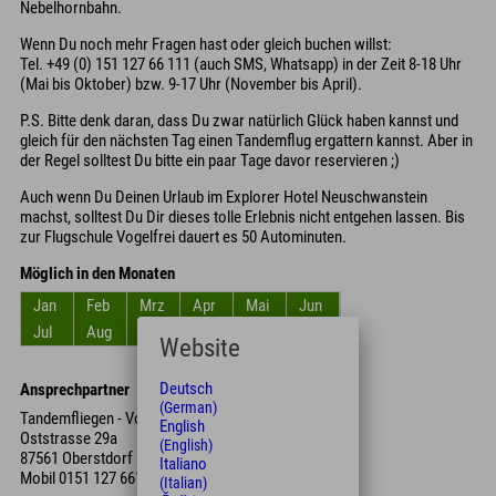
Nebelhornbahn.
Wenn Du noch mehr Fragen hast oder gleich buchen willst:
Tel. +49 (0) 151 127 66 111 (auch SMS, Whatsapp) in der Zeit 8-18 Uhr
(Mai bis Oktober) bzw. 9-17 Uhr (November bis April).
P.S. Bitte denk daran, dass Du zwar natürlich Glück haben kannst und
gleich für den nächsten Tag einen Tandemflug ergattern kannst. Aber in
der Regel solltest Du bitte ein paar Tage davor reservieren ;)
Auch wenn Du Deinen Urlaub im Explorer Hotel Neuschwanstein
machst, solltest Du Dir dieses tolle Erlebnis nicht entgehen lassen. Bis
zur Flugschule Vogelfrei dauert es 50 Autominuten.
Möglich in den Monaten
Jan
Feb
Mrz
Apr
Mai
Jun
Jul
Aug
Sep
Okt
Nov
Dez
Website
Deutsch
Ansprechpartner
(German)
Tandemfliegen - Vogelfrei
English
Oststrasse 29a
(English)
87561 Oberstdorf
Italiano
Mobil
0151 127 661 11
(Italian)