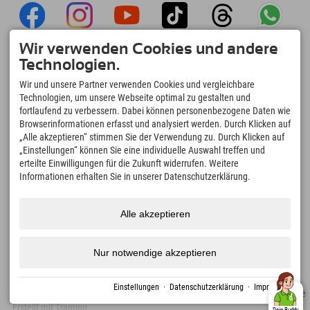
Wir verwenden Cookies und andere
Explorer App
Technologien.
Upload Deiner #ExplorerMoments, Mein
Wir und unsere Partner verwenden Cookies und vergleichbare
Explorer To Go mit Buchungsübersicht,
Technologien, um unsere Webseite optimal zu gestalten und
Bucketlist, Restaurantübersicht uvm. Jetzt
fortlaufend zu verbessern. Dabei können personenbezogene Daten wie
downloaden!
Browserinformationen erfasst und analysiert werden. Durch Klicken auf
„Alle akzeptieren“ stimmen Sie der Verwendung zu. Durch Klicken auf
„Einstellungen“ können Sie eine individuelle Auswahl treffen und
Zeit für Explorer Moments
erteilte Einwilligungen für die Zukunft widerrufen. Weitere
166
4.634
km
Informationen erhalten Sie in unserer Datenschutzerklärung.
Bergseen und Erlebnisbäder
Pisten zum Skifahren und
Snowboarden
8.991
km
97
%
Alle akzeptieren
Wege zum Wandern und
Unserer Gäste empfehlen
Bergsteigen
uns weiter
Nur notwendige akzeptieren
Einstellungen
·
Datenschutzerklärung
·
Impressum
Impressum
Datenschutz
Barrierefreiheit
Presse
Nachhaltigkeitszertifikate
Erstellt mit Tramino