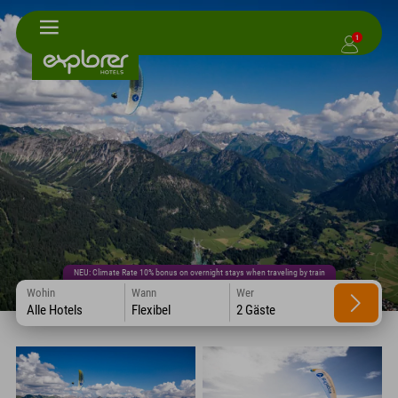
1
NEU: Climate Rate 10% bonus on overnight stays when traveling by train
Wohin
Wann
Wer
Alle Hotels
Flexibel
2 Gäste