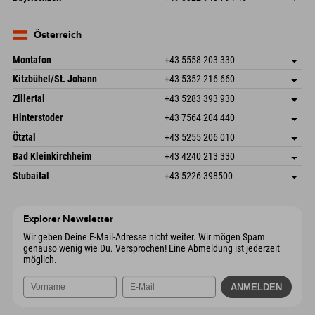
82490 Farchant
Anreiseinfos
Mail senden
Seebergstr. 17
Adresse speichern
Deutschland
Buchen
83735 Bayrischzell
Anreiseinfos
Mail senden
Deutschland
Buchen
Österreich
Mail senden
Montafon
+43 5558 203 330
Dorfstr. 127b
Adresse speichern
Kitzbühel/St. Johann
+43 5352 216 660
6793 Gaschurn/Montafon
Anreiseinfos
Speckbacherstraße 87
Adresse speichern
Österreich
Buchen
Zillertal
+43 5283 393 930
6380 St. Johann in Tirol
Anreiseinfos
Mail senden
Schmiedau 2
Adresse speichern
Österreich
Buchen
Hinterstoder
+43 7564 204 440
6272 Kaltenbach im Zillertal
Anreiseinfos
Mail senden
Freizeitpark 10
Adresse speichern
Österreich
Buchen
Ötztal
+43 5255 206 010
4573 Hinterstoder
Anreiseinfos
Mail senden
Gscheat 14
Adresse speichern
Österreich
Buchen
Bad Kleinkirchheim
+43 4240 213 330
6441 Umhausen
Anreiseinfos
Mail senden
Dorfstraße 24
Adresse speichern
Österreich
Buchen
Stubaital
+43 5226 398500
9546 Bad Kleinkirchheim
Anreiseinfos
Mail senden
Wiesenweg 6
Adresse speichern
Österreich
Buchen
6167 Neustift im Stubaital
Anreiseinfos
Mail senden
Österreich
Buchen
Explorer Newsletter
Mail senden
Wir geben Deine E-Mail-Adresse nicht weiter. Wir mögen Spam
genauso wenig wie Du. Versprochen! Eine Abmeldung ist jederzeit
möglich.