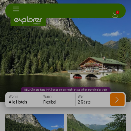
1
NEU: Climate Rate 10% bonus on overnight stays when traveling by train
Wohin
Wann
Wer
Alle Hotels
Flexibel
2 Gäste