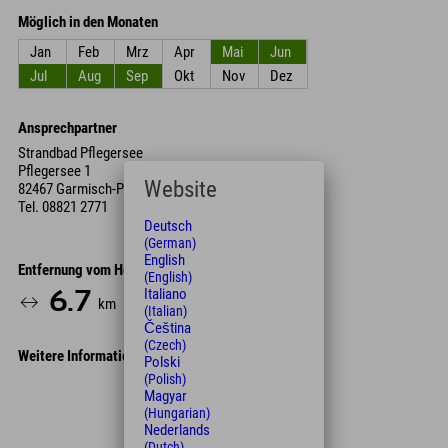
Möglich in den Monaten
Jan
Feb
Mrz
Apr
Mai
Jun
Jul
Aug
Sep
Okt
Nov
Dez
Ansprechpartner
Strandbad Pflegersee
Pflegersee 1
Website
82467 Garmisch-Partenkirchen
Tel.
08821 2771
Deutsch
(German)
English
Entfernung vom Hotel
(English)
Italiano
6.7
12
km
Min.
(Italian)
Čeština
(Czech)
Weitere Informationen
Polski
(Polish)
Leaflet
| Map data © OpenStreetMap contributors
Magyar
(Hungarian)
+
Nederlands
(Dutch)