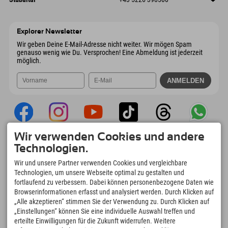
9546 Bad Kleinkirchheim
Anreiseinfos
Mail senden
Wiesenweg 6
Adresse speichern
Österreich
Buchen
6167 Neustift im Stubaital
Anreiseinfos
Mail senden
Österreich
Buchen
Explorer Newsletter
Mail senden
Wir geben Deine E-Mail-Adresse nicht weiter. Wir mögen Spam
genauso wenig wie Du. Versprochen! Eine Abmeldung ist jederzeit
möglich.
Wir verwenden Cookies und andere
Explorer App
Technologien.
Upload Deiner #ExplorerMoments, Mein
Wir und unsere Partner verwenden Cookies und vergleichbare
Explorer To Go mit Buchungsübersicht,
Technologien, um unsere Webseite optimal zu gestalten und
Bucketlist, Restaurantübersicht uvm. Jetzt
fortlaufend zu verbessern. Dabei können personenbezogene Daten wie
downloaden!
Browserinformationen erfasst und analysiert werden. Durch Klicken auf
„Alle akzeptieren“ stimmen Sie der Verwendung zu. Durch Klicken auf
„Einstellungen“ können Sie eine individuelle Auswahl treffen und
Zeit für Explorer Moments
erteilte Einwilligungen für die Zukunft widerrufen. Weitere
166
4.634
km