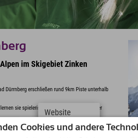
nberg
 Alpen im Skigebiet Zinken
/Bad Dürrnberg erschließen rund 9km Piste unterhalb
lernen sie spielerisch die ersten Schwünge oder
Website
rleih und beste Bedingungen für eine Tour im
Deutsch
nden Cookies und andere Technol
(German)