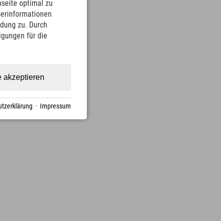
seite optimal zu
serinformationen
ndung zu. Durch
ligungen für die
e akzeptieren
tzerklärung
·
Impressum