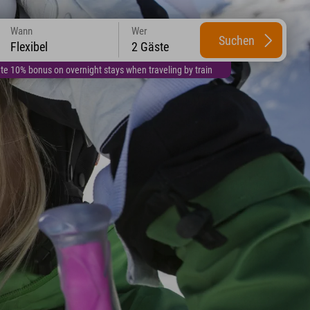
Wann
Wer
Suchen
Flexibel
2 Gäste
te 10% bonus on overnight stays when traveling by train