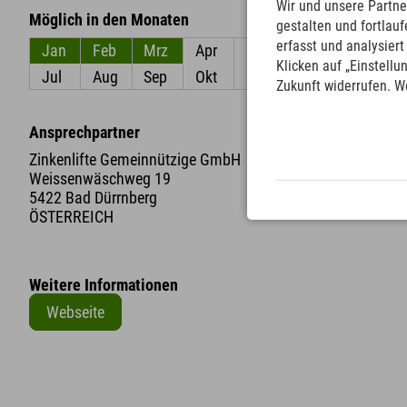
Wir und unsere Partne
Möglich in den Monaten
gestalten und fortla
erfasst und analysier
Jan
Feb
Mrz
Apr
Mai
Jun
Klicken auf „Einstellu
Jul
Aug
Sep
Okt
Nov
Dez
Zukunft widerrufen. W
Ansprechpartner
Zinkenlifte Gemeinnützige GmbH
Weissenwäschweg 19
5422 Bad Dürrnberg
ÖSTERREICH
Weitere Informationen
Webseite
+
−