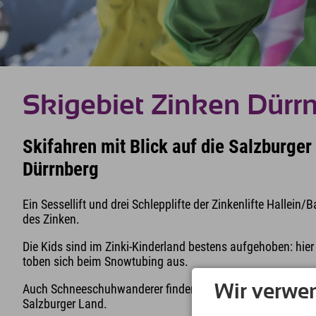
Skigebiet Zinken Dürr
Skifahren mit Blick auf die Salzburger
Dürrnberg
Ein Sessellift und drei Schlepplifte der Zinkenlifte Hallein
des Zinken.
Die Kids sind im Zinki-Kinderland bestens aufgehoben: hier 
toben sich beim Snowtubing aus.
Auch Schneeschuhwanderer finden am Zinkenkogel einen Ve
Wir verwe
Salzburger Land.