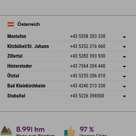
Österreich
Montafon
+43 5558 203 330
Dorfstr. 127b
Adresse speichern
Kitzbühel/St. Johann
+43 5352 216 660
6793 Gaschurn/Montafon
Anreiseinfos
Speckbacherstraße 87
Adresse speichern
Österreich
Buchen
Zillertal
+43 5283 393 930
6380 St. Johann in Tirol
Anreiseinfos
Mail senden
Schmiedau 2
Adresse speichern
Österreich
Buchen
Hinterstoder
+43 7564 204 440
6272 Kaltenbach im Zillertal
Anreiseinfos
Mail senden
Freizeitpark 10
Adresse speichern
Österreich
Buchen
Ötztal
+43 5255 206 010
4573 Hinterstoder
Anreiseinfos
Mail senden
Gscheat 14
Adresse speichern
Österreich
Buchen
Bad Kleinkirchheim
+43 4240 213 330
6441 Umhausen
Anreiseinfos
Mail senden
Dorfstraße 24
Adresse speichern
Österreich
Buchen
Stubaital
+43 5226 398500
9546 Bad Kleinkirchheim
Anreiseinfos
Mail senden
Wiesenweg 6
Adresse speichern
Österreich
Buchen
6167 Neustift im Stubaital
Anreiseinfos
Mail senden
Österreich
Buchen
Mail senden
8.991
km
97
%