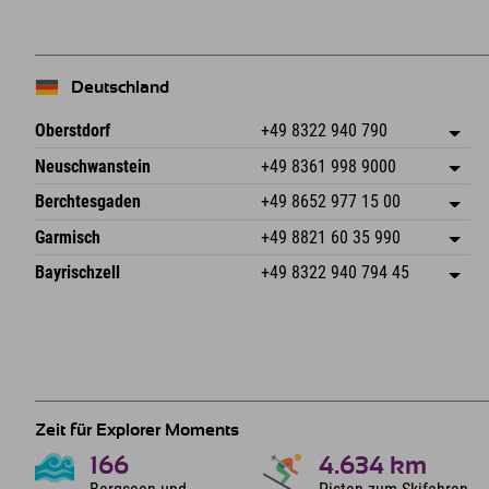
Deutschland
Oberstdorf
+49 8322 940 790
An der Breitach 3
Adresse speichern
Neuschwanstein
+49 8361 998 9000
87538 Fischen I. Allgäu
Anreiseinfos
An der Riese 45
Adresse speichern
Deutschland
Buchen
Berchtesgaden
+49 8652 977 15 00
87484 Nesselwang im Allgäu
Anreiseinfos
Mail senden
Hofreitstr. 7
Adresse speichern
Deutschland
Buchen
Garmisch
+49 8821 60 35 990
83471 Schönau am Königssee
Anreiseinfos
Mail senden
Frickenstraße 22
Adresse speichern
Deutschland
Buchen
Bayrischzell
+49 8322 940 794 45
82490 Farchant
Anreiseinfos
Mail senden
Seebergstr. 17
Adresse speichern
Deutschland
Buchen
83735 Bayrischzell
Anreiseinfos
Mail senden
Deutschland
Buchen
Mail senden
Zeit für Explorer Moments
166
4.634
km