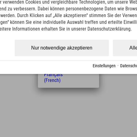
English
r verwenden Cookies und vergleichbare Technologien, um unsere Web
(English)
ufend zu verbessern. Dabei können personenbezogene Daten wie Brow
Italiano
t werden. Durch Klicken auf „Alle akzeptieren“ stimmen Sie der Verwe
(Italian)
ngen“ können Sie eine individuelle Auswahl treffen und erteilte Einwil
Čeština
eitere Informationen erhalten Sie in unserer Datenschutzerklärung.
(Czech)
Polski
(Polish)
Entfernung vom Hotel
Nur notwendige akzeptieren
All
Magyar
14
20
(Hungarian)
km
Min.
Nederlands
Einstellungen
·
Datenschu
(Dutch)
Français
(French)
Leaflet
| Map data © OpenStreetMap contributors