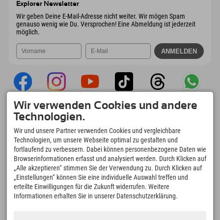
Explorer Newsletter
Mail senden
Wir geben Deine E-Mail-Adresse nicht weiter. Wir mögen Spam
genauso wenig wie Du. Versprochen! Eine Abmeldung ist jederzeit
möglich.
Wir verwenden Cookies und andere
Explorer App
Technologien.
Upload Deiner #ExplorerMoments, Mein
Wir und unsere Partner verwenden Cookies und vergleichbare
Explorer To Go mit Buchungsübersicht,
Technologien, um unsere Webseite optimal zu gestalten und
Bucketlist, Restaurantübersicht uvm. Jetzt
fortlaufend zu verbessern. Dabei können personenbezogene Daten wie
downloaden!
Browserinformationen erfasst und analysiert werden. Durch Klicken auf
„Alle akzeptieren“ stimmen Sie der Verwendung zu. Durch Klicken auf
„Einstellungen“ können Sie eine individuelle Auswahl treffen und
Zeit für Explorer Moments
erteilte Einwilligungen für die Zukunft widerrufen. Weitere
166
4.634
km
Informationen erhalten Sie in unserer Datenschutzerklärung.
Bergseen und Erlebnisbäder
Pisten zum Skifahren und
Snowboarden