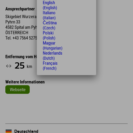
English
(English)
Ansprechpartner
Italiano
Skigebiet Wurzeralm
(Italian)
Pyhrn 33
Čeština
4582 Spital am Pyhrn
(Czech)
ÖSTERREICH
Polski
Tel.
+43 7564 5275
(Polish)
Magyar
(Hungarian)
Nederlands
Entfernung vom Hotel
(Dutch)
Français
25
28
km
Min.
(French)
Weitere Informationen
Webseite
Leaflet
| Map data © OpenStreetMap contributors
+
−
Deutschland