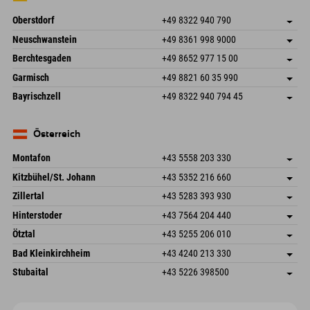
Oberstdorf
+49 8322 940 790
An der Breitach 3
Adresse speichern
Neuschwanstein
+49 8361 998 9000
87538 Fischen I. Allgäu
Anreiseinfos
An der Riese 45
Adresse speichern
Deutschland
Buchen
Berchtesgaden
+49 8652 977 15 00
87484 Nesselwang im Allgäu
Anreiseinfos
Mail senden
Hofreitstr. 7
Adresse speichern
Deutschland
Buchen
Garmisch
+49 8821 60 35 990
83471 Schönau am Königssee
Anreiseinfos
Mail senden
Frickenstraße 22
Adresse speichern
Deutschland
Buchen
Bayrischzell
+49 8322 940 794 45
82490 Farchant
Anreiseinfos
Mail senden
Seebergstr. 17
Adresse speichern
Deutschland
Buchen
83735 Bayrischzell
Anreiseinfos
Mail senden
Deutschland
Buchen
Österreich
Mail senden
Montafon
+43 5558 203 330
Dorfstr. 127b
Adresse speichern
Kitzbühel/St. Johann
+43 5352 216 660
6793 Gaschurn/Montafon
Anreiseinfos
Speckbacherstraße 87
Adresse speichern
Österreich
Buchen
Zillertal
+43 5283 393 930
6380 St. Johann in Tirol
Anreiseinfos
Mail senden
Schmiedau 2
Adresse speichern
Österreich
Buchen
Hinterstoder
+43 7564 204 440
6272 Kaltenbach im Zillertal
Anreiseinfos
Mail senden
Freizeitpark 10
Adresse speichern
Österreich
Buchen
Ötztal
+43 5255 206 010
4573 Hinterstoder
Anreiseinfos
Mail senden
Gscheat 14
Adresse speichern
Österreich
Buchen
Bad Kleinkirchheim
+43 4240 213 330
6441 Umhausen
Anreiseinfos
Mail senden
Dorfstraße 24
Adresse speichern
Österreich
Buchen
Stubaital
+43 5226 398500
9546 Bad Kleinkirchheim
Anreiseinfos
Mail senden
Wiesenweg 6
Adresse speichern
Österreich
Buchen
6167 Neustift im Stubaital
Anreiseinfos
Mail senden
Österreich
Buchen