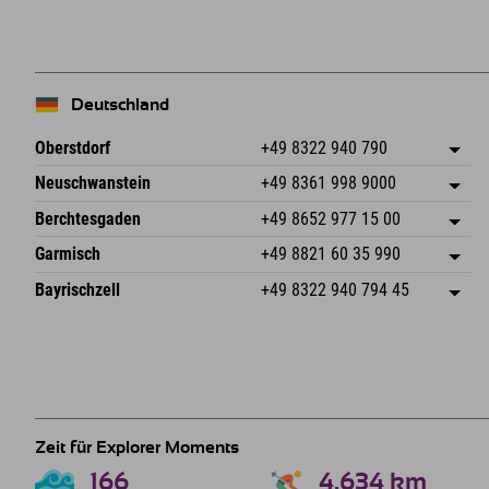
−
Deutschland
Oberstdorf
+49 8322 940 790
An der Breitach 3
Adresse speichern
Neuschwanstein
+49 8361 998 9000
87538 Fischen I. Allgäu
Anreiseinfos
An der Riese 45
Adresse speichern
Deutschland
Buchen
Berchtesgaden
+49 8652 977 15 00
87484 Nesselwang im Allgäu
Anreiseinfos
Mail senden
Hofreitstr. 7
Adresse speichern
Deutschland
Buchen
Garmisch
+49 8821 60 35 990
83471 Schönau am Königssee
Anreiseinfos
Mail senden
Frickenstraße 22
Adresse speichern
Deutschland
Buchen
Bayrischzell
+49 8322 940 794 45
82490 Farchant
Anreiseinfos
Mail senden
Seebergstr. 17
Adresse speichern
Deutschland
Buchen
83735 Bayrischzell
Anreiseinfos
Mail senden
Deutschland
Buchen
Mail senden
Zeit für Explorer Moments
166
4.634
km