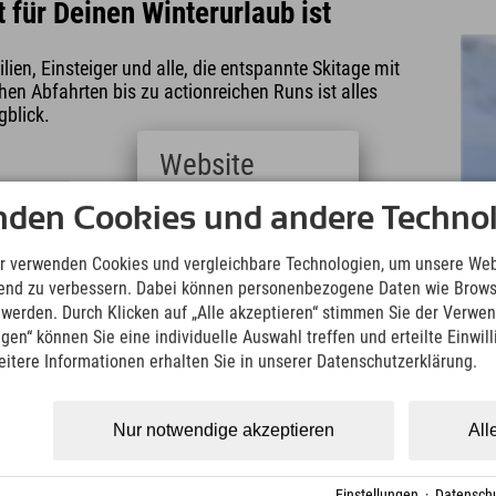
 für Deinen Winterurlaub ist
ilien, Einsteiger und alle, die entspannte Skitage mit
n Abfahrten bis zu actionreichen Runs ist alles
gblick.
Website
Deutsch
nden Cookies und andere Technol
(German)
English
r verwenden Cookies und vergleichbare Technologien, um unsere Web
chen Alpen
(English)
ufend zu verbessern. Dabei können personenbezogene Daten wie Brow
Italiano
t werden. Durch Klicken auf „Alle akzeptieren“ stimmen Sie der Verwe
(Italian)
ngen“ können Sie eine individuelle Auswahl treffen und erteilte Einwil
Čeština
eitere Informationen erhalten Sie in unserer Datenschutzerklärung.
(Czech)
rekt im Skigebiet
Polski
(Polish)
Nur notwendige akzeptieren
All
Magyar
essern? Kein Stress. Im
Skigebiet Sudelfeld
(Hungarian)
wboards direkt vor Ort. So gelingt der Einstieg in
Nederlands
nger und spontane Winterurlauber.
Einstellungen
·
Datenschu