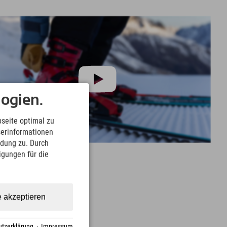
ogien.
seite optimal zu
serinformationen
ndung zu. Durch
ligungen für die
e akzeptieren
tzerklärung
·
Impressum