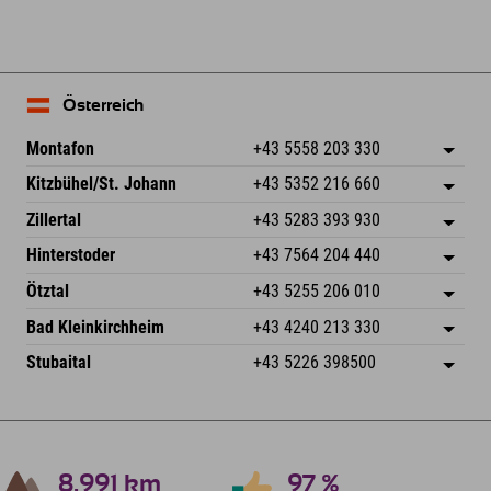
Österreich
Montafon
+43 5558 203 330
Dorfstr. 127b
Adresse speichern
Kitzbühel/St. Johann
+43 5352 216 660
6793 Gaschurn/Montafon
Anreiseinfos
Speckbacherstraße 87
Adresse speichern
Österreich
Buchen
Zillertal
+43 5283 393 930
6380 St. Johann in Tirol
Anreiseinfos
Mail senden
Schmiedau 2
Adresse speichern
Österreich
Buchen
Hinterstoder
+43 7564 204 440
6272 Kaltenbach im Zillertal
Anreiseinfos
Mail senden
Freizeitpark 10
Adresse speichern
Österreich
Buchen
Ötztal
+43 5255 206 010
4573 Hinterstoder
Anreiseinfos
Mail senden
Gscheat 14
Adresse speichern
Österreich
Buchen
Bad Kleinkirchheim
+43 4240 213 330
6441 Umhausen
Anreiseinfos
Mail senden
Dorfstraße 24
Adresse speichern
Österreich
Buchen
Stubaital
+43 5226 398500
9546 Bad Kleinkirchheim
Anreiseinfos
Mail senden
Wiesenweg 6
Adresse speichern
Österreich
Buchen
6167 Neustift im Stubaital
Anreiseinfos
Mail senden
Österreich
Buchen
Mail senden
8.991
km
97
%