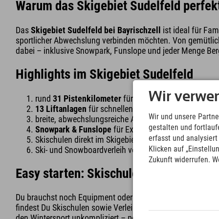
Warum das Skigebiet Sudelfeld perfekt
Das
Skigebiet Sudelfeld bei Bayrischzell
ist ideal für Fam
sportlicher Abwechslung verbinden möchten. Von gemütliche
dabei – inklusive Snowpark, Funslope und jeder Menge Ber
Highlights im Skigebiet Sudelfeld
Wir verwe
rund
31 Pistenkilometer
für jedes Level
13 Liftanlagen
für schnellen Zugang ins Skigebiet
Wir und unsere Partne
breite, abwechslungsreiche Abfahrten in den bayeris
gestalten und fortla
Snowpark & Funslope
für Extra-Action im Schnee
erfasst und analysier
Skischulen direkt im Skigebiet
Klicken auf „Einstellu
Ski- und Snowboardverleih vor Ort
Zukunft widerrufen. W
Easy starten: Skischule und Verleih di
Du brauchst noch Equipment oder willst Deine Technik verb
findest Du Skischulen sowie Verleihstationen für Ski und Sno
den Wintersport unkompliziert – perfekt für Familien, Anfä