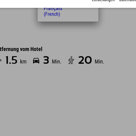
(Dutch)
Français
(French)
tfernung vom Hotel
1.5
3
20
km
Min.
Min.
Leaflet
| Map data © OpenStreetMap contributors