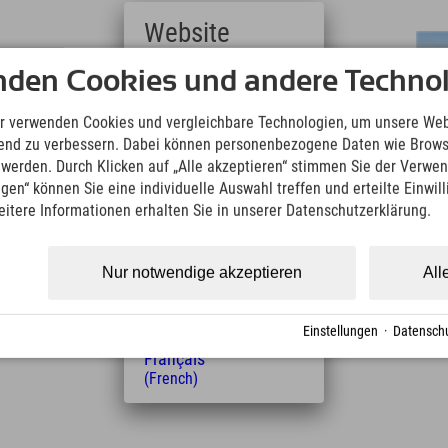
Website
Deutsch
nden Cookies und andere Technol
(German)
 Prozent
English
r verwenden Cookies und vergleichbare Technologien, um unsere Web
(English)
ufend zu verbessern. Dabei können personenbezogene Daten wie Brow
Italiano
t werden. Durch Klicken auf „Alle akzeptieren“ stimmen Sie der Verwe
(Italian)
ngen“ können Sie eine individuelle Auswahl treffen und erteilte Einwil
Čeština
en breiten Pisten, dem großen Skianfänger Areal,
eitere Informationen erhalten Sie in unserer Datenschutzerklärung.
(Czech)
ien eignet. Hast Du schon gewusst? Kinder unter 10
Polski
atis!
(Polish)
Nur notwendige akzeptieren
All
Magyar
(Hungarian)
otel während der gesamten Skisaison zum Stubaier
Nederlands
Einstellungen
·
Datenschu
(Dutch)
Français
(French)