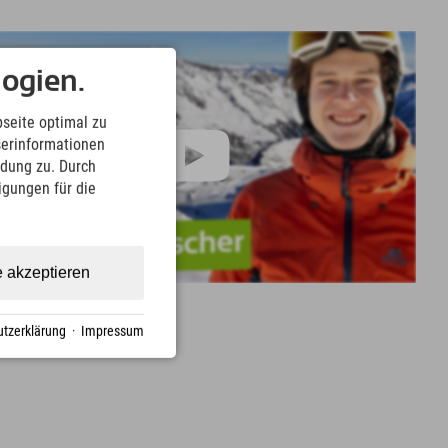
ogien.
seite optimal zu
serinformationen
ndung zu. Durch
ligungen für die
e akzeptieren
tzerklärung
·
Impressum