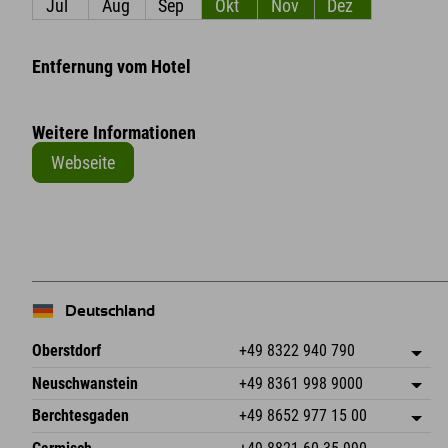
Jul
Aug
Sep
Okt
Nov
Dez
Entfernung vom Hotel
Weitere Informationen
Webseite
Deutschland
Oberstdorf
+49 8322 940 790
An der Breitach 3
Adresse speichern
Neuschwanstein
+49 8361 998 9000
87538 Fischen I. Allgäu
Anreiseinfos
An der Riese 45
Adresse speichern
Deutschland
Buchen
Berchtesgaden
+49 8652 977 15 00
87484 Nesselwang im Allgäu
Anreiseinfos
Mail senden
Hofreitstr. 7
Adresse speichern
Deutschland
Buchen