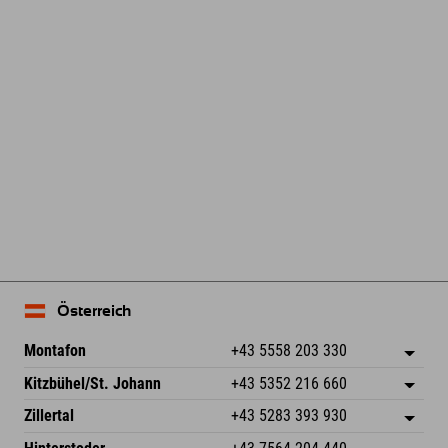
Österreich
Montafon
+43 5558 203 330
Dorfstr. 127b
Adresse speichern
Kitzbühel/St. Johann
+43 5352 216 660
6793 Gaschurn/Montafon
Anreiseinfos
Speckbacherstraße 87
Adresse speichern
Österreich
Buchen
Zillertal
+43 5283 393 930
6380 St. Johann in Tirol
Anreiseinfos
Mail senden
Schmiedau 2
Adresse speichern
Österreich
Buchen