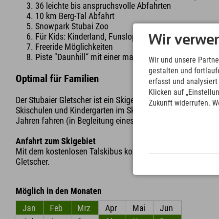
36 leichte bis anspruchsvolle Abfahrten
10 km Berg-Tal Abfahrt
Snowpark Stubai Zoo
Für Kids: Kinderland, Funslope & Speed-Check
Wir verwe
Freeride Möglichkeiten
Piste "Daunhill“ mit einer maximalen Neigung von 60
Wir und unsere Partne
gestalten und fortla
Optimal für Familien
erfasst und analysier
Klicken auf „Einstellu
Der Stubaier Gletscher ist ein Skigebiet, dass sich mit sein
Zukunft widerrufen. W
Skischulen und Kindergarten im Skigebiet perfekt für Famil
Jahren fahren (in Begleitung eines zahlenden Elternteils) gr
Anfahrt zum Skigebiet
Mit dem kostenlosen Talskibus kommst Du vom Explorer H
Gletscher.
Möglich in den Monaten
Jan
Feb
Mrz
Apr
Mai
Jun