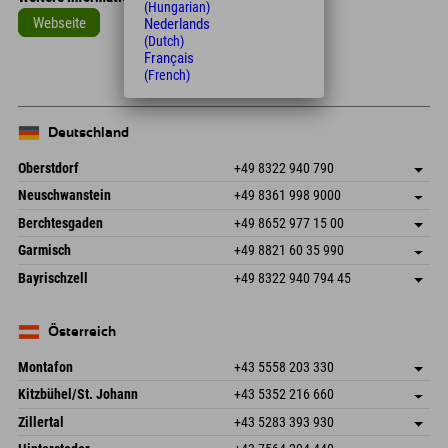
(Hungarian)
Webseite
Nederlands
(Dutch)
Français
(French)
Deutschland
Oberstdorf
+49 8322 940 790
An der Breitach 3
Adresse speichern
Neuschwanstein
+49 8361 998 9000
87538 Fischen I. Allgäu
Anreiseinfos
An der Riese 45
Adresse speichern
Deutschland
Buchen
Berchtesgaden
+49 8652 977 15 00
87484 Nesselwang im Allgäu
Anreiseinfos
Mail senden
Hofreitstr. 7
Adresse speichern
Deutschland
Buchen
Garmisch
+49 8821 60 35 990
83471 Schönau am Königssee
Anreiseinfos
Mail senden
Frickenstraße 22
Adresse speichern
Deutschland
Buchen
Bayrischzell
+49 8322 940 794 45
82490 Farchant
Anreiseinfos
Mail senden
Seebergstr. 17
Adresse speichern
Deutschland
Buchen
83735 Bayrischzell
Anreiseinfos
Mail senden
Deutschland
Buchen
Österreich
Mail senden
Montafon
+43 5558 203 330
Dorfstr. 127b
Adresse speichern
Kitzbühel/St. Johann
+43 5352 216 660
6793 Gaschurn/Montafon
Anreiseinfos
Speckbacherstraße 87
Adresse speichern
Österreich
Buchen
Zillertal
+43 5283 393 930
6380 St. Johann in Tirol
Anreiseinfos
Mail senden
Schmiedau 2
Adresse speichern
Österreich
Buchen