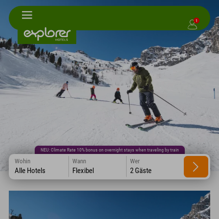
1
NEU: Climate Rate 10% bonus on overnight stays when traveling by train
Wohin
Wann
Wer
Alle Hotels
Flexibel
2 Gäste