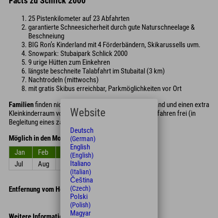
Facts zu Schlick 2000
25 Pistenkilometer auf 23 Abfahrten
garantierte Schneesicherheit durch gute Naturschneelage &
Beschneiung
BIG Ron’s Kinderland mit 4 Förderbändern, Skikarussells uvm.
Snowpark: Stubaipark Schlick 2000
9 urige Hütten zum Einkehren
längste beschneite Talabfahrt im Stubaital (3 km)
Nachtrodeln (mittwochs)
mit gratis Skibus erreichbar, Parkmöglichkeiten vor Ort
Familien
finden nicht nur einen erstklassiges Kinderland und einen extra
Website
Kleinkinderraum vor, sondern Kinder unter 10 Jahren fahren frei (in
Begleitung eines zahlenden Erwachsenen)!
Deutsch
Möglich in den Monaten
(German)
English
Jan
Feb
Mrz
Apr
Mai
Jun
(English)
Italiano
Jul
Aug
Sep
Okt
Nov
Dez
(Italian)
Čeština
(Czech)
Entfernung vom Hotel
Polski
(Polish)
Magyar
Weitere Informationen