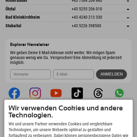
Hinterstoder
+43 7564 204 440
6272 Kaltenbach im Zillertal
Anreiseinfos
Mail senden
Freizeitpark 10
Adresse speichern
Österreich
Buchen
Ötztal
+43 5255 206 010
4573 Hinterstoder
Anreiseinfos
Mail senden
Gscheat 14
Adresse speichern
Österreich
Buchen
Bad Kleinkirchheim
+43 4240 213 330
6441 Umhausen
Anreiseinfos
Mail senden
Dorfstraße 24
Adresse speichern
Österreich
Buchen
Stubaital
+43 5226 398500
9546 Bad Kleinkirchheim
Anreiseinfos
Mail senden
Wiesenweg 6
Adresse speichern
Österreich
Buchen
6167 Neustift im Stubaital
Anreiseinfos
Mail senden
Österreich
Buchen
Explorer Newsletter
Mail senden
Wir geben Deine E-Mail-Adresse nicht weiter. Wir mögen Spam
genauso wenig wie Du. Versprochen! Eine Abmeldung ist jederzeit
möglich.
Wir verwenden Cookies und andere
Explorer App
Technologien.
Upload Deiner #ExplorerMoments, Mein
Wir und unsere Partner verwenden Cookies und vergleichbare
Explorer To Go mit Buchungsübersicht,
Technologien, um unsere Webseite optimal zu gestalten und
Bucketlist, Restaurantübersicht uvm. Jetzt
fortlaufend zu verbessern. Dabei können personenbezogene Daten wie
downloaden!