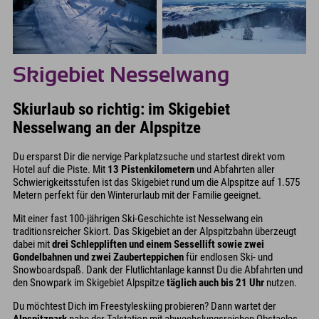
Skigebiet Nesselwang
Skiurlaub so richtig: im Skigebiet
Nesselwang an der Alpspitze
Du ersparst Dir die nervige Parkplatzsuche und startest direkt vom
Hotel auf die Piste. Mit
13 Pistenkilometern
und Abfahrten aller
Schwierigkeitsstufen ist das Skigebiet rund um die Alpspitze auf 1.575
Metern perfekt für den Winterurlaub mit der Familie geeignet.
Mit einer fast 100-jährigen Ski-Geschichte ist Nesselwang ein
traditionsreicher Skiort. Das Skigebiet an der Alpspitzbahn überzeugt
dabei mit
drei Schleppliften und einem Sessellift sowie zwei
Gondelbahnen und zwei Zauberteppichen
für endlosen Ski- und
Snowboardspaß. Dank der Flutlichtanlage kannst Du die Abfahrten und
den Snowpark im Skigebiet Alpspitze
täglich auch bis 21 Uhr
nutzen.
Du möchtest Dich im Freestyleskiing probieren? Dann wartet der
Alpspitzpark
nahe der Talstation mit abwechslungsreichen Obstacles