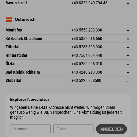
Frickenstraße 22
Adresse speichern
Deutschland
Buchen
Bayrischzell
+49 8322 940 794 45
82490 Farchant
Anreiseinfos
Mail senden
Seebergstr. 17
Adresse speichern
Deutschland
Buchen
83735 Bayrischzell
Anreiseinfos
Mail senden
Deutschland
Buchen
Österreich
Mail senden
Montafon
+43 5558 203 330
Dorfstr. 127b
Adresse speichern
Kitzbühel/St. Johann
+43 5352 216 660
6793 Gaschurn/Montafon
Anreiseinfos
Speckbacherstraße 87
Adresse speichern
Österreich
Buchen
Zillertal
+43 5283 393 930
6380 St. Johann in Tirol
Anreiseinfos
Mail senden
Schmiedau 2
Adresse speichern
Österreich
Buchen
Hinterstoder
+43 7564 204 440
6272 Kaltenbach im Zillertal
Anreiseinfos
Mail senden
Freizeitpark 10
Adresse speichern
Österreich
Buchen
Ötztal
+43 5255 206 010
4573 Hinterstoder
Anreiseinfos
Mail senden
Gscheat 14
Adresse speichern
Österreich
Buchen
Bad Kleinkirchheim
+43 4240 213 330
6441 Umhausen
Anreiseinfos
Mail senden
Dorfstraße 24
Adresse speichern
Österreich
Buchen
Stubaital
+43 5226 398500
9546 Bad Kleinkirchheim
Anreiseinfos
Mail senden
Wiesenweg 6
Adresse speichern
Österreich
Buchen
6167 Neustift im Stubaital
Anreiseinfos
Mail senden
Österreich
Buchen
Explorer Newsletter
Mail senden
Wir geben Deine E-Mail-Adresse nicht weiter. Wir mögen Spam
genauso wenig wie Du. Versprochen! Eine Abmeldung ist jederzeit
möglich.