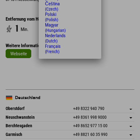
Čeština
(Czech)
Polski
Entfernung vom Hotel
(Polish)
Magyar
1
Min.
(Hungarian)
Nederlands
(Dutch)
Weitere Informationen
Français
(French)
Webseite
Leaflet
| Map data © OpenStreetMap contributors
+
−
Deutschland
Oberstdorf
+49 8322 940 790
An der Breitach 3
Adresse speichern
Neuschwanstein
+49 8361 998 9000
87538 Fischen I. Allgäu
Anreiseinfos
An der Riese 45
Adresse speichern
Deutschland
Buchen
Berchtesgaden
+49 8652 977 15 00
87484 Nesselwang im Allgäu
Anreiseinfos
Mail senden
Hofreitstr. 7
Adresse speichern
Deutschland
Buchen
Garmisch
+49 8821 60 35 990
83471 Schönau am Königssee
Anreiseinfos
Mail senden