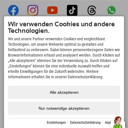
Wir verwenden Cookies und andere
Explorer App
Technologien.
Upload Deiner #ExplorerMoments, Mein
Wir und unsere Partner verwenden Cookies und vergleichbare
Explorer To Go mit Buchungsübersicht,
Technologien, um unsere Webseite optimal zu gestalten und
Bucketlist, Restaurantübersicht uvm. Jetzt
fortlaufend zu verbessern. Dabei können personenbezogene Daten wie
downloaden!
Browserinformationen erfasst und analysiert werden. Durch Klicken auf
„Alle akzeptieren“ stimmen Sie der Verwendung zu. Durch Klicken auf
„Einstellungen“ können Sie eine individuelle Auswahl treffen und
Zeit für Explorer Moments
erteilte Einwilligungen für die Zukunft widerrufen. Weitere
166
4.634
km
Informationen erhalten Sie in unserer Datenschutzerklärung.
Bergseen und Erlebnisbäder
Pisten zum Skifahren und
Snowboarden
8.991
km
97
%
Alle akzeptieren
Wege zum Wandern und
Unserer Gäste empfehlen
Bergsteigen
uns weiter
Nur notwendige akzeptieren
Einstellungen
·
Datenschutzerklärung
·
Impressum
Impressum
Datenschutz
Barrierefreiheit
Presse
Nachhaltigkeitszertifikate