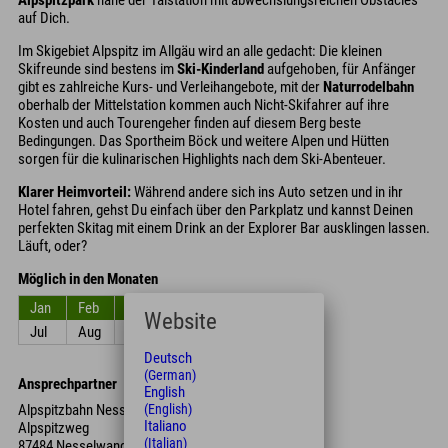
auf Dich.
Im Skigebiet Alpspitz im Allgäu wird an alle gedacht: Die kleinen
Skifreunde sind bestens im
Ski-Kinderland
aufgehoben, für Anfänger
gibt es zahlreiche Kurs- und Verleihangebote, mit der
Naturrodelbahn
oberhalb der Mittelstation kommen auch Nicht-Skifahrer auf ihre
Kosten und auch Tourengeher finden auf diesem Berg beste
Bedingungen. Das Sportheim Böck und weitere Alpen und Hütten
sorgen für die kulinarischen Highlights nach dem Ski-Abenteuer.
Klarer Heimvorteil:
Während andere sich ins Auto setzen und in ihr
Hotel fahren, gehst Du einfach über den Parkplatz und kannst Deinen
perfekten Skitag mit einem Drink an der Explorer Bar ausklingen lassen.
Läuft, oder?
Möglich in den Monaten
Jan
Feb
Mrz
Apr
Mai
Jun
Website
Jul
Aug
Sep
Okt
Nov
Dez
Deutsch
(German)
Ansprechpartner
English
Alpspitzbahn Nesselwang GmbH & Co. KG
(English)
Italiano
Alpspitzweg
(Italian)
87484 Nesselwang