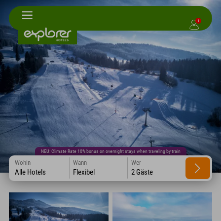
1
NEU: Climate Rate 10% bonus on overnight stays when traveling by train
Wohin
Wann
Wer
Alle Hotels
Flexibel
2 Gäste