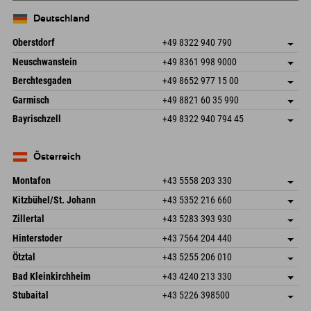
Deutschland
Oberstdorf
+49 8322 940 790
An der Breitach 3
Adresse speichern
Neuschwanstein
+49 8361 998 9000
87538 Fischen I. Allgäu
Anreiseinfos
An der Riese 45
Adresse speichern
Deutschland
Buchen
Berchtesgaden
+49 8652 977 15 00
87484 Nesselwang im Allgäu
Anreiseinfos
Mail senden
Hofreitstr. 7
Adresse speichern
Deutschland
Buchen
Garmisch
+49 8821 60 35 990
83471 Schönau am Königssee
Anreiseinfos
Mail senden
Frickenstraße 22
Adresse speichern
Deutschland
Buchen
Bayrischzell
+49 8322 940 794 45
82490 Farchant
Anreiseinfos
Mail senden
Seebergstr. 17
Adresse speichern
Deutschland
Buchen
83735 Bayrischzell
Anreiseinfos
Mail senden
Deutschland
Buchen
Österreich
Mail senden
Montafon
+43 5558 203 330
Dorfstr. 127b
Adresse speichern
Kitzbühel/St. Johann
+43 5352 216 660
6793 Gaschurn/Montafon
Anreiseinfos
Speckbacherstraße 87
Adresse speichern
Österreich
Buchen
Zillertal
+43 5283 393 930
6380 St. Johann in Tirol
Anreiseinfos
Mail senden
Schmiedau 2
Adresse speichern
Österreich
Buchen
Hinterstoder
+43 7564 204 440
6272 Kaltenbach im Zillertal
Anreiseinfos
Mail senden
Freizeitpark 10
Adresse speichern
Österreich
Buchen
Ötztal
+43 5255 206 010
4573 Hinterstoder
Anreiseinfos
Mail senden
Gscheat 14
Adresse speichern
Österreich
Buchen
Bad Kleinkirchheim
+43 4240 213 330
6441 Umhausen
Anreiseinfos
Mail senden
Dorfstraße 24
Adresse speichern
Österreich
Buchen
Stubaital
+43 5226 398500
9546 Bad Kleinkirchheim
Anreiseinfos
Mail senden
Wiesenweg 6
Adresse speichern