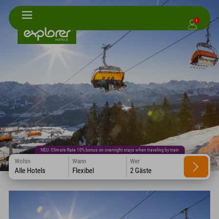
1
NEU: Climate Rate 10% bonus on overnight stays when traveling by train
Wohin
Wann
Wer
Alle Hotels
Flexibel
2 Gäste