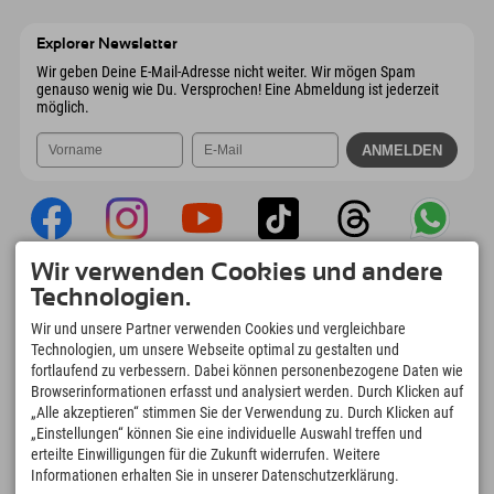
Österreich
Buchen
6167 Neustift im Stubaital
Anreiseinfos
Mail senden
Österreich
Buchen
Explorer Newsletter
Mail senden
Wir geben Deine E-Mail-Adresse nicht weiter. Wir mögen Spam
genauso wenig wie Du. Versprochen! Eine Abmeldung ist jederzeit
möglich.
Wir verwenden Cookies und andere
Explorer App
Technologien.
Upload Deiner #ExplorerMoments, Mein
Wir und unsere Partner verwenden Cookies und vergleichbare
Explorer To Go mit Buchungsübersicht,
Technologien, um unsere Webseite optimal zu gestalten und
Bucketlist, Restaurantübersicht uvm. Jetzt
fortlaufend zu verbessern. Dabei können personenbezogene Daten wie
downloaden!
Browserinformationen erfasst und analysiert werden. Durch Klicken auf
„Alle akzeptieren“ stimmen Sie der Verwendung zu. Durch Klicken auf
„Einstellungen“ können Sie eine individuelle Auswahl treffen und
Zeit für Explorer Moments
erteilte Einwilligungen für die Zukunft widerrufen. Weitere
166
4.634
km
Informationen erhalten Sie in unserer Datenschutzerklärung.
Bergseen und Erlebnisbäder
Pisten zum Skifahren und