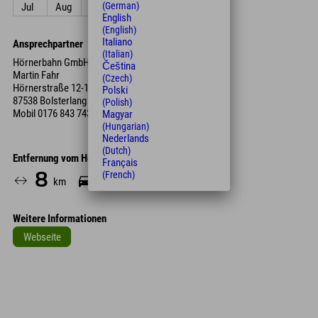
(German)
Jul
Aug
Sep
Okt
Nov
Dez
English
(English)
Italiano
Ansprechpartner
(Italian)
Hörnerbahn GmbH & Co. KG
Čeština
Martin Fahr
(Czech)
Hörnerstraße 12-16
Polski
87538 Bolsterlang
(Polish)
Mobil
0176 843 743 33
Magyar
(Hungarian)
Nederlands
(Dutch)
Entfernung vom Hotel
Français
(French)
8
17
km
Min.
Weitere Informationen
Webseite
Leaflet
| Map data © OpenStreetMap contributors
+
−