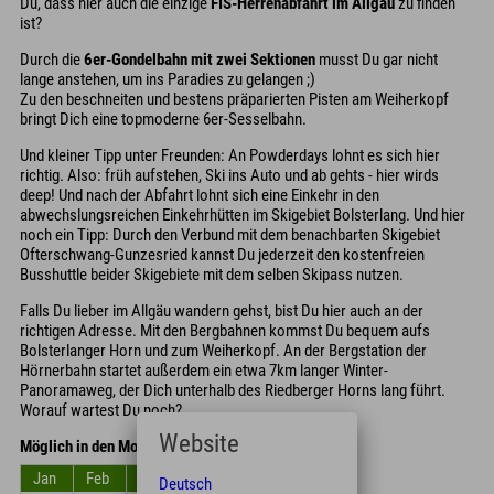
Du, dass hier auch die einzige
FIS-Herrenabfahrt im Allgäu
zu finden
ist?
Durch die
6er-Gondelbahn mit zwei Sektionen
musst Du gar nicht
lange anstehen, um ins Paradies zu gelangen ;)
Zu den beschneiten und bestens präparierten Pisten am Weiherkopf
bringt Dich eine topmoderne 6er-Sesselbahn.
Und kleiner Tipp unter Freunden: An Powderdays lohnt es sich hier
richtig. Also: früh aufstehen, Ski ins Auto und ab gehts - hier wirds
deep! Und nach der Abfahrt lohnt sich eine Einkehr in den
abwechslungsreichen Einkehrhütten im Skigebiet Bolsterlang. Und hier
noch ein Tipp: Durch den Verbund mit dem benachbarten Skigebiet
Ofterschwang-Gunzesried kannst Du jederzeit den kostenfreien
Busshuttle beider Skigebiete mit dem selben Skipass nutzen.
Falls Du lieber im Allgäu wandern gehst, bist Du hier auch an der
richtigen Adresse. Mit den Bergbahnen kommst Du bequem aufs
Bolsterlanger Horn und zum Weiherkopf. An der Bergstation der
Hörnerbahn startet außerdem ein etwa 7km langer Winter-
Panoramaweg, der Dich unterhalb des Riedberger Horns lang führt.
Worauf wartest Du noch?
Website
Möglich in den Monaten
Jan
Feb
Mrz
Apr
Mai
Jun
Deutsch