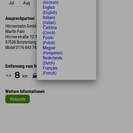
(German)
Jul
Aug
Sep
Okt
Nov
Dez
English
(English)
Italiano
Ansprechpartner
(Italian)
Hörnerbahn GmbH & Co. KG
Čeština
Martin Fahr
(Czech)
Hörnerstraße 12-16
Polski
87538 Bolsterlang
(Polish)
Mobil
0176 843 743 33
Magyar
(Hungarian)
Nederlands
(Dutch)
Entfernung vom Hotel
Français
(French)
8
17
km
Min.
Weitere Informationen
Webseite
Leaflet
| Map data © OpenStreetMap contributors
+
−