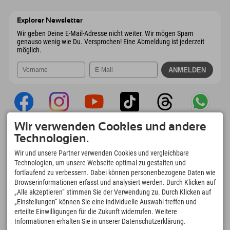
Österreich
Buchen
6167 Neustift im Stubaital
Anreiseinfos
Mail senden
Österreich
Buchen
Explorer Newsletter
Mail senden
Wir geben Deine E-Mail-Adresse nicht weiter. Wir mögen Spam
genauso wenig wie Du. Versprochen! Eine Abmeldung ist jederzeit
möglich.
Wir verwenden Cookies und andere
Explorer App
Technologien.
Upload Deiner #ExplorerMoments, Mein
Wir und unsere Partner verwenden Cookies und vergleichbare
Explorer To Go mit Buchungsübersicht,
Technologien, um unsere Webseite optimal zu gestalten und
Bucketlist, Restaurantübersicht uvm. Jetzt
fortlaufend zu verbessern. Dabei können personenbezogene Daten wie
downloaden!
Browserinformationen erfasst und analysiert werden. Durch Klicken auf
„Alle akzeptieren“ stimmen Sie der Verwendung zu. Durch Klicken auf
„Einstellungen“ können Sie eine individuelle Auswahl treffen und
Zeit für Explorer Moments
erteilte Einwilligungen für die Zukunft widerrufen. Weitere
166
4.634
km
Informationen erhalten Sie in unserer Datenschutzerklärung.
Bergseen und Erlebnisbäder
Pisten zum Skifahren und