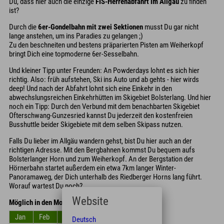
Du, dass hier auch die einzige
FIS-Herrenabfahrt im Allgäu
zu finden
ist?
Durch die
6er-Gondelbahn mit zwei Sektionen
musst Du gar nicht
lange anstehen, um ins Paradies zu gelangen ;)
Zu den beschneiten und bestens präparierten Pisten am Weiherkopf
bringt Dich eine topmoderne 6er-Sesselbahn.
Und kleiner Tipp unter Freunden: An Powderdays lohnt es sich hier
richtig. Also: früh aufstehen, Ski ins Auto und ab gehts - hier wirds
deep! Und nach der Abfahrt lohnt sich eine Einkehr in den
abwechslungsreichen Einkehrhütten im Skigebiet Bolsterlang. Und hier
noch ein Tipp: Durch den Verbund mit dem benachbarten Skigebiet
Ofterschwang-Gunzesried kannst Du jederzeit den kostenfreien
Busshuttle beider Skigebiete mit dem selben Skipass nutzen.
Falls Du lieber im Allgäu wandern gehst, bist Du hier auch an der
richtigen Adresse. Mit den Bergbahnen kommst Du bequem aufs
Bolsterlanger Horn und zum Weiherkopf. An der Bergstation der
Hörnerbahn startet außerdem ein etwa 7km langer Winter-
Panoramaweg, der Dich unterhalb des Riedberger Horns lang führt.
Worauf wartest Du noch?
Website
Möglich in den Monaten
Jan
Feb
Mrz
Apr
Mai
Jun
Deutsch