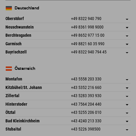
Deutschland
Oberstdorf
+49 8322 940 790
An der Breitach 3
Adresse speichern
Neuschwanstein
+49 8361 998 9000
87538 Fischen I. Allgäu
Anreiseinfos
An der Riese 45
Adresse speichern
Deutschland
Buchen
Berchtesgaden
+49 8652 977 15 00
87484 Nesselwang im Allgäu
Anreiseinfos
Mail senden
Hofreitstr. 7
Adresse speichern
Deutschland
Buchen
Garmisch
+49 8821 60 35 990
83471 Schönau am Königssee
Anreiseinfos
Mail senden
Frickenstraße 22
Adresse speichern
Deutschland
Buchen
Bayrischzell
+49 8322 940 794 45
82490 Farchant
Anreiseinfos
Mail senden
Seebergstr. 17
Adresse speichern
Deutschland
Buchen
83735 Bayrischzell
Anreiseinfos
Mail senden
Deutschland
Buchen
Österreich
Mail senden
Montafon
+43 5558 203 330
Dorfstr. 127b
Adresse speichern
Kitzbühel/St. Johann
+43 5352 216 660
6793 Gaschurn/Montafon
Anreiseinfos
Speckbacherstraße 87
Adresse speichern
Österreich
Buchen
Zillertal
+43 5283 393 930
6380 St. Johann in Tirol
Anreiseinfos
Mail senden
Schmiedau 2
Adresse speichern
Österreich
Buchen
Hinterstoder
+43 7564 204 440
6272 Kaltenbach im Zillertal
Anreiseinfos
Mail senden
Freizeitpark 10
Adresse speichern
Österreich
Buchen
Ötztal
+43 5255 206 010
4573 Hinterstoder
Anreiseinfos
Mail senden
Gscheat 14
Adresse speichern
Österreich
Buchen
Bad Kleinkirchheim
+43 4240 213 330
6441 Umhausen
Anreiseinfos
Mail senden
Dorfstraße 24
Adresse speichern
Österreich
Buchen
Stubaital
+43 5226 398500
9546 Bad Kleinkirchheim
Anreiseinfos
Mail senden
Wiesenweg 6
Adresse speichern