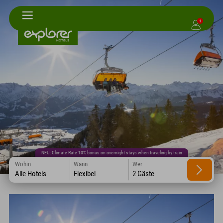
1
NEU: Climate Rate 10% bonus on overnight stays when traveling by train
Wohin
Wann
Wer
Alle Hotels
Flexibel
2 Gäste