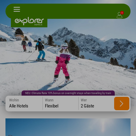
1
NEU: Climate Rate 10% bonus on overnight stays when traveling by train
Wohin
Wann
Wer
Alle Hotels
Flexibel
2 Gäste