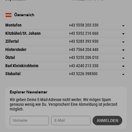
82490 Farchant
Anreiseinfos
Mail senden
Seebergstr. 17
Adresse speichern
Deutschland
Buchen
83735 Bayrischzell
Anreiseinfos
Mail senden
Deutschland
Buchen
Österreich
Mail senden
Montafon
+43 5558 203 330
Dorfstr. 127b
Adresse speichern
Kitzbühel/St. Johann
+43 5352 216 660
6793 Gaschurn/Montafon
Anreiseinfos
Speckbacherstraße 87
Adresse speichern
Österreich
Buchen
Zillertal
+43 5283 393 930
6380 St. Johann in Tirol
Anreiseinfos
Mail senden
Schmiedau 2
Adresse speichern
Österreich
Buchen
Hinterstoder
+43 7564 204 440
6272 Kaltenbach im Zillertal
Anreiseinfos
Mail senden
Freizeitpark 10
Adresse speichern
Österreich
Buchen
Ötztal
+43 5255 206 010
4573 Hinterstoder
Anreiseinfos
Mail senden
Gscheat 14
Adresse speichern
Österreich
Buchen
Bad Kleinkirchheim
+43 4240 213 330
6441 Umhausen
Anreiseinfos
Mail senden
Dorfstraße 24
Adresse speichern
Österreich
Buchen
Stubaital
+43 5226 398500
9546 Bad Kleinkirchheim
Anreiseinfos
Mail senden
Wiesenweg 6
Adresse speichern
Österreich
Buchen
6167 Neustift im Stubaital
Anreiseinfos
Mail senden
Österreich
Buchen
Explorer Newsletter
Mail senden
Wir geben Deine E-Mail-Adresse nicht weiter. Wir mögen Spam
genauso wenig wie Du. Versprochen! Eine Abmeldung ist jederzeit
möglich.