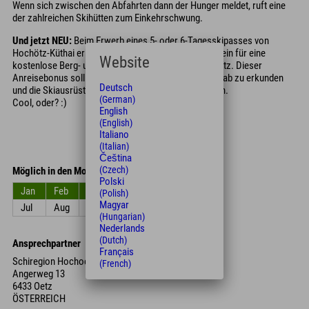
Wenn sich zwischen den Abfahrten dann der Hunger meldet, ruft eine
der zahlreichen Skihütten zum Einkehrschwung.
Und jetzt NEU:
Beim Erwerb eines 5- oder 6-Tagesskipasses von
Hochötz-Küthai erhältst Du am Kauftag einen Gutschein für eine
Website
kostenlose Berg- und Talfahrt bei den Bergbahnen Oetz. Dieser
Anreisebonus soll Dir ermöglichen, das Skigebiet vorab zu erkunden
Deutsch
und die Skiausrüstung stressfrei am Vortag zu mieten.
(German)
Cool, oder? :)
English
(English)
Italiano
(Italian)
Čeština
(Czech)
Möglich in den Monaten
Polski
Jan
Feb
Mrz
Apr
Mai
Jun
(Polish)
Magyar
Jul
Aug
Sep
Okt
Nov
Dez
(Hungarian)
Nederlands
(Dutch)
Ansprechpartner
Français
Schiregion Hochoetz Erschließungs-GmbH
(French)
Angerweg 13
6433 Oetz
ÖSTERREICH