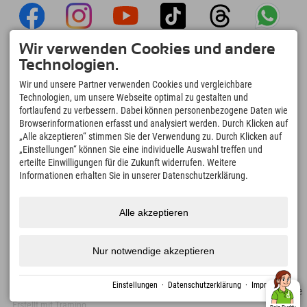
Wir verwenden Cookies und andere
Explorer App
Technologien.
Upload Deiner #ExplorerMoments, Mein
Wir und unsere Partner verwenden Cookies und vergleichbare
Explorer To Go mit Buchungsübersicht,
Technologien, um unsere Webseite optimal zu gestalten und
Bucketlist, Restaurantübersicht uvm. Jetzt
fortlaufend zu verbessern. Dabei können personenbezogene Daten wie
downloaden!
Browserinformationen erfasst und analysiert werden. Durch Klicken auf
„Alle akzeptieren“ stimmen Sie der Verwendung zu. Durch Klicken auf
„Einstellungen“ können Sie eine individuelle Auswahl treffen und
Zeit für Explorer Moments
erteilte Einwilligungen für die Zukunft widerrufen. Weitere
166
4.634
km
Informationen erhalten Sie in unserer Datenschutzerklärung.
Bergseen und Erlebnisbäder
Pisten zum Skifahren und
Snowboarden
8.991
km
97
%
Alle akzeptieren
Wege zum Wandern und
Unserer Gäste empfehlen
Bergsteigen
uns weiter
Nur notwendige akzeptieren
Einstellungen
·
Datenschutzerklärung
·
Impressum
Impressum
Datenschutz
Barrierefreiheit
Presse
Nachhaltigkeitszertifikate
Erstellt mit Tramino