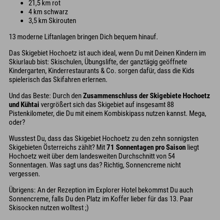
21,5 km rot
4 km schwarz
3,5 km Skirouten
13 moderne Liftanlagen bringen Dich bequem hinauf.
Das Skigebiet Hochoetz ist auch ideal, wenn Du mit Deinen Kindern im
Skiurlaub bist: Skischulen, Übungslifte, der ganztägig geöffnete
Kindergarten, Kinderrestaurants & Co. sorgen dafür, dass die Kids
spielerisch das Skifahren erlernen.
Und das Beste: Durch den
Zusammenschluss der Skigebiete Hochoetz
und Kühtai
vergrößert sich das Skigebiet auf insgesamt 88
Pistenkilometer, die Du mit einem Kombiskipass nutzen kannst. Mega,
oder?
Wusstest Du, dass das Skigebiet Hochoetz zu den zehn sonnigsten
Skigebieten Österreichs zählt? Mit
71 Sonnentagen pro Saison
liegt
Hochoetz weit über dem landesweiten Durchschnitt von 54
Sonnentagen. Was sagt uns das? Richtig, Sonnencreme nicht
vergessen.
Übrigens: An der Rezeption im Explorer Hotel bekommst Du auch
Sonnencreme, falls Du den Platz im Koffer lieber für das 13. Paar
Skisocken nutzen wolltest ;)