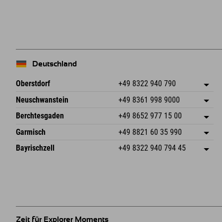
+
−
Deutschland
Oberstdorf
+49 8322 940 790
An der Breitach 3
Adresse speichern
Neuschwanstein
+49 8361 998 9000
87538 Fischen I. Allgäu
Anreiseinfos
An der Riese 45
Adresse speichern
Deutschland
Buchen
Berchtesgaden
+49 8652 977 15 00
87484 Nesselwang im Allgäu
Anreiseinfos
Mail senden
Hofreitstr. 7
Adresse speichern
Deutschland
Buchen
Garmisch
+49 8821 60 35 990
83471 Schönau am Königssee
Anreiseinfos
Mail senden
Frickenstraße 22
Adresse speichern
Deutschland
Buchen
Bayrischzell
+49 8322 940 794 45
82490 Farchant
Anreiseinfos
Mail senden
Seebergstr. 17
Adresse speichern
Deutschland
Buchen
83735 Bayrischzell
Anreiseinfos
Mail senden
Deutschland
Buchen
Mail senden
Zeit für Explorer Moments