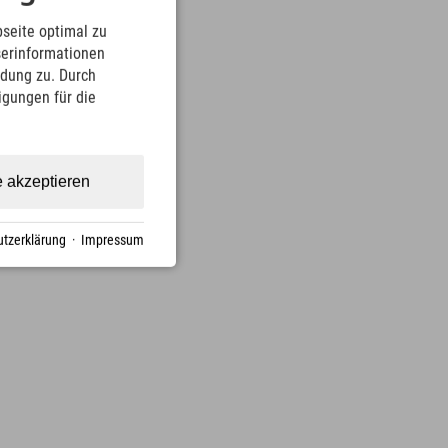
seite optimal zu
serinformationen
ndung zu. Durch
ligungen für die
e akzeptieren
tzerklärung
·
Impressum