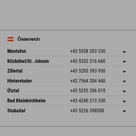
Österreich
Montafon
+43 5558 203 330
Dorfstr. 127b
Adresse speichern
Kitzbühel/St. Johann
+43 5352 216 660
6793 Gaschurn/Montafon
Anreiseinfos
Speckbacherstraße 87
Adresse speichern
Österreich
Buchen
Zillertal
+43 5283 393 930
6380 St. Johann in Tirol
Anreiseinfos
Mail senden
Schmiedau 2
Adresse speichern
Österreich
Buchen
Hinterstoder
+43 7564 204 440
6272 Kaltenbach im Zillertal
Anreiseinfos
Mail senden
Freizeitpark 10
Adresse speichern
Österreich
Buchen
Ötztal
+43 5255 206 010
4573 Hinterstoder
Anreiseinfos
Mail senden
Gscheat 14
Adresse speichern
Österreich
Buchen
Bad Kleinkirchheim
+43 4240 213 330
6441 Umhausen
Anreiseinfos
Mail senden
Dorfstraße 24
Adresse speichern
Österreich
Buchen
Stubaital
+43 5226 398500
9546 Bad Kleinkirchheim
Anreiseinfos
Mail senden
Wiesenweg 6
Adresse speichern
Österreich
Buchen
6167 Neustift im Stubaital
Anreiseinfos
Mail senden
Österreich
Buchen
Mail senden