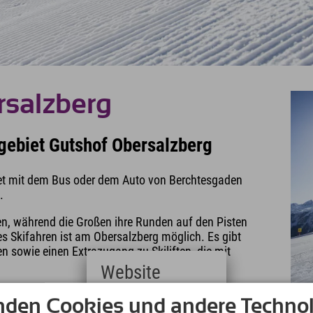
rsalzberg
igebiet Gutshof Obersalzberg
biet mit dem Bus oder dem Auto von Berchtesgaden
.
en, während die Großen ihre Runden auf den Pisten
es Skifahren ist am Obersalzberg möglich. Es gibt
n sowie einen Extrazugang zu Skiliften, die mit
Website
kung zwischendurch rufen gleich die nächsten
nden Cookies und andere Technol
Deutsch