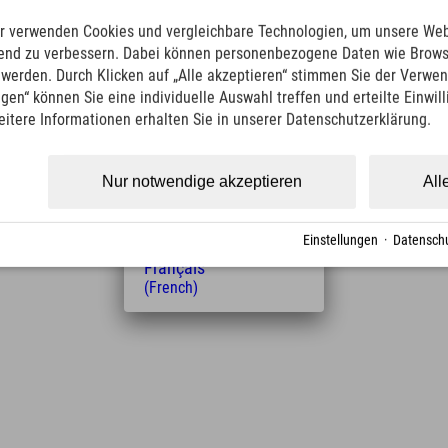
(German)
English
en. Wer das Auto stehen lassen möchte, kann die
r verwenden Cookies und vergleichbare Technologien, um unsere Web
(English)
ichen.
ufend zu verbessern. Dabei können personenbezogene Daten wie Brow
Italiano
t werden. Durch Klicken auf „Alle akzeptieren“ stimmen Sie der Verwe
(Italian)
ngen“ können Sie eine individuelle Auswahl treffen und erteilte Einwil
Čeština
eitere Informationen erhalten Sie in unserer Datenschutzerklärung.
(Czech)
Polski
(Polish)
Nur notwendige akzeptieren
All
Magyar
(Hungarian)
Entfernung vom Hotel
Nederlands
Einstellungen
·
Datenschu
7
12
(Dutch)
km
Min.
Français
(French)
Leaflet
| Map data © OpenStreetMap contributors