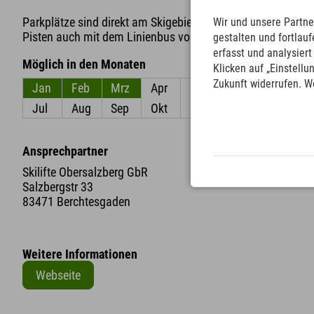
Parkplätze sind direkt am Skigebiet Obersalzberg vorhand
Wir und unsere Partne
Pisten auch mit dem Linienbus von Berchtesgaden aus erre
gestalten und fortla
erfasst und analysier
Möglich in den Monaten
Klicken auf „Einstellu
Zukunft widerrufen. W
Jan
Feb
Mrz
Apr
Mai
Jun
Jul
Aug
Sep
Okt
Nov
Dez
Ansprechpartner
Skilifte Obersalzberg GbR
Salzbergstr 33
83471 Berchtesgaden
Weitere Informationen
Webseite