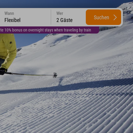
Wann
Wer
Suchen
Flexibel
2 Gäste
te 10% bonus on overnight stays when traveling by train