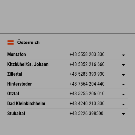
Österreich
Montafon
+43 5558 203 330
Dorfstr. 127b
Adresse speichern
Kitzbühel/St. Johann
+43 5352 216 660
6793 Gaschurn/Montafon
Anreiseinfos
Speckbacherstraße 87
Adresse speichern
Österreich
Buchen
Zillertal
+43 5283 393 930
6380 St. Johann in Tirol
Anreiseinfos
Mail senden
Schmiedau 2
Adresse speichern
Österreich
Buchen
Hinterstoder
+43 7564 204 440
6272 Kaltenbach im Zillertal
Anreiseinfos
Mail senden
Freizeitpark 10
Adresse speichern
Österreich
Buchen
Ötztal
+43 5255 206 010
4573 Hinterstoder
Anreiseinfos
Mail senden
Gscheat 14
Adresse speichern
Österreich
Buchen
Bad Kleinkirchheim
+43 4240 213 330
6441 Umhausen
Anreiseinfos
Mail senden
Dorfstraße 24
Adresse speichern
Österreich
Buchen
Stubaital
+43 5226 398500
9546 Bad Kleinkirchheim
Anreiseinfos
Mail senden
Wiesenweg 6
Adresse speichern
Österreich
Buchen
6167 Neustift im Stubaital
Anreiseinfos
Mail senden
Österreich
Buchen