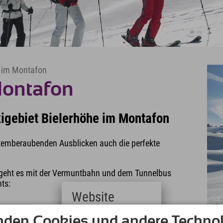
r im Montafon
Montafon
kigebiet Bielerhöhe im Montafon
atemberaubenden Ausblicken auch die perfekte
 geht es mit der Vermuntbahn und dem Tunnelbus
ts:
Website
nden Cookies und andere Technol
Deutsch