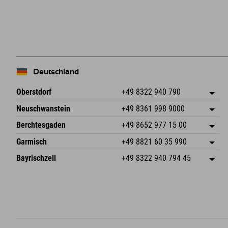
+
−
Deutschland
Oberstdorf
+49 8322 940 790
An der Breitach 3
Adresse speichern
Neuschwanstein
+49 8361 998 9000
87538 Fischen I. Allgäu
Anreiseinfos
An der Riese 45
Adresse speichern
Deutschland
Buchen
Berchtesgaden
+49 8652 977 15 00
87484 Nesselwang im Allgäu
Anreiseinfos
Mail senden
Hofreitstr. 7
Adresse speichern
Deutschland
Buchen
Garmisch
+49 8821 60 35 990
83471 Schönau am Königssee
Anreiseinfos
Mail senden
Frickenstraße 22
Adresse speichern
Deutschland
Buchen
Bayrischzell
+49 8322 940 794 45
82490 Farchant
Anreiseinfos
Mail senden
Seebergstr. 17
Adresse speichern
Deutschland
Buchen
83735 Bayrischzell
Anreiseinfos
Mail senden
Deutschland
Buchen
Mail senden