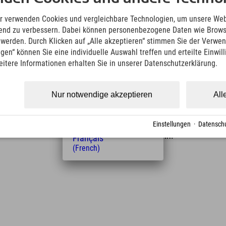
(German)
English
r verwenden Cookies und vergleichbare Technologien, um unsere Web
(English)
ufend zu verbessern. Dabei können personenbezogene Daten wie Brow
Italiano
t werden. Durch Klicken auf „Alle akzeptieren“ stimmen Sie der Verwe
(Italian)
ngen“ können Sie eine individuelle Auswahl treffen und erteilte Einwil
Čeština
eitere Informationen erhalten Sie in unserer Datenschutzerklärung.
(Czech)
Polski
(Polish)
Nur notwendige akzeptieren
All
Magyar
(Hungarian)
Entfernung vom Hotel
Nederlands
Einstellungen
·
Datenschu
(Dutch)
21
32
km
Min.
Français
(French)
Leaflet
| Map data © OpenStreetMap contributors