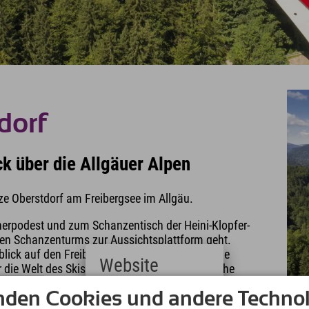
dorf
ck über die Allgäuer Alpen
ze Oberstdorf am Freibergsee im Allgäu.
erpodest und zum Schanzentisch der Heini-Klopfer-
oten Schanzenturms zur Aussichtsplattform geht.
ick auf den Freibergsee, ins Stillachtal und die
Website
die Welt des Skispringens erfahren willst, buche
der Skiflugschanze Oberstdorf. Ausgehend von der
Deutsch
nden Cookies und andere Technol
ibergsee an.