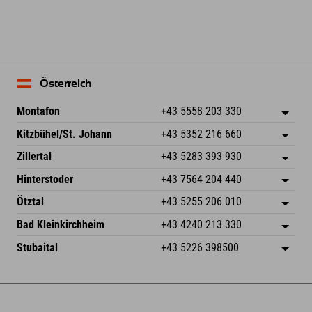
Österreich
Montafon
+43 5558 203 330
Dorfstr. 127b
Adresse speichern
Kitzbühel/St. Johann
+43 5352 216 660
6793 Gaschurn/Montafon
Anreiseinfos
Speckbacherstraße 87
Adresse speichern
Österreich
Buchen
Zillertal
+43 5283 393 930
6380 St. Johann in Tirol
Anreiseinfos
Mail senden
Schmiedau 2
Adresse speichern
Österreich
Buchen
Hinterstoder
+43 7564 204 440
6272 Kaltenbach im Zillertal
Anreiseinfos
Mail senden
Freizeitpark 10
Adresse speichern
Österreich
Buchen
Ötztal
+43 5255 206 010
4573 Hinterstoder
Anreiseinfos
Mail senden
Gscheat 14
Adresse speichern
Österreich
Buchen
Bad Kleinkirchheim
+43 4240 213 330
6441 Umhausen
Anreiseinfos
Mail senden
Dorfstraße 24
Adresse speichern
Österreich
Buchen
Stubaital
+43 5226 398500
9546 Bad Kleinkirchheim
Anreiseinfos
Mail senden
Wiesenweg 6
Adresse speichern
Österreich
Buchen
6167 Neustift im Stubaital
Anreiseinfos
Mail senden
Österreich
Buchen
Mail senden