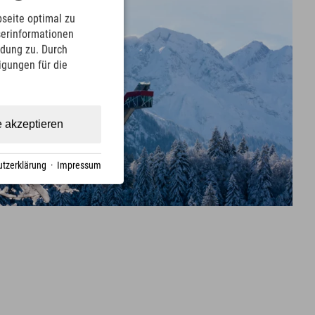
seite optimal zu
serinformationen
ndung zu. Durch
ligungen für die
e akzeptieren
tzerklärung
·
Impressum