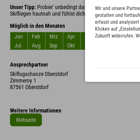
Unser Tipp:
Probier' unbedingt das Virtual Reality-Erlebnis 
Wir und unsere Partne
Skifliegen hautnah und fühlst dich fast wie ein Skispringer
gestalten und fortla
erfasst und analysier
Möglich in den Monaten
Klicken auf „Einstellu
Zukunft widerrufen. W
Jan
Feb
Mrz
Apr
Mai
Jun
Jul
Aug
Sep
Okt
Nov
Dez
Ansprechpartner
E
Skiflugschanze Oberstdorf
Zimmeroy 1
87561 Oberstdorf
Weitere Informationen
Webseite