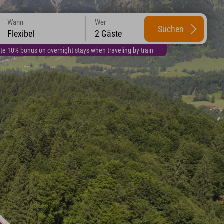
Wann
Wer
Suchen
Flexibel
2 Gäste
te 10% bonus on overnight stays when traveling by train