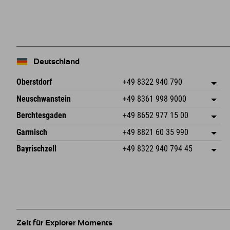
+
−
Deutschland
Oberstdorf
+49 8322 940 790
An der Breitach 3
Adresse speichern
Neuschwanstein
+49 8361 998 9000
87538 Fischen I. Allgäu
Anreiseinfos
An der Riese 45
Adresse speichern
Deutschland
Buchen
Berchtesgaden
+49 8652 977 15 00
87484 Nesselwang im Allgäu
Anreiseinfos
Mail senden
Hofreitstr. 7
Adresse speichern
Deutschland
Buchen
Garmisch
+49 8821 60 35 990
83471 Schönau am Königssee
Anreiseinfos
Mail senden
Frickenstraße 22
Adresse speichern
Deutschland
Buchen
Bayrischzell
+49 8322 940 794 45
82490 Farchant
Anreiseinfos
Mail senden
Seebergstr. 17
Adresse speichern
Deutschland
Buchen
83735 Bayrischzell
Anreiseinfos
Mail senden
Deutschland
Buchen
Mail senden
Zeit für Explorer Moments