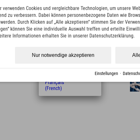
(German)
English
aus. Mit der VR-Brille spürst Du die Faszination
r verwenden Cookies und vergleichbare Technologien, um unsere Web
(English)
 auf dem Balken.
ufend zu verbessern. Dabei können personenbezogene Daten wie Brow
Italiano
t werden. Durch Klicken auf „Alle akzeptieren“ stimmen Sie der Verwe
(Italian)
ngen“ können Sie eine individuelle Auswahl treffen und erteilte Einwil
Čeština
eitere Informationen erhalten Sie in unserer Datenschutzerklärung.
(Czech)
Polski
(Polish)
Nur notwendige akzeptieren
All
Magyar
(Hungarian)
ntfernung vom Hotel
Nederlands
7
15
90
Einstellungen
·
Datenschu
(Dutch)
km
Min.
Min.
Français
(French)
Leaflet
| Map data © OpenStreetMap contributors