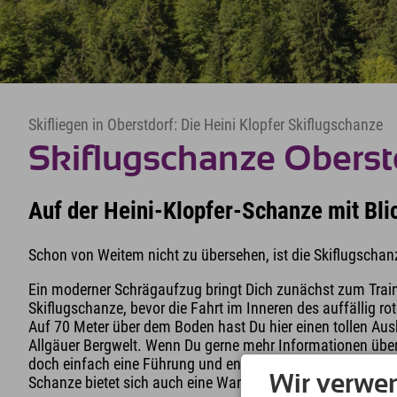
Skifliegen in Oberstdorf: Die Heini Klopfer Skiflugschanze
Skiflugschanze Oberst
Auf der Heini-Klopfer-Schanze mit Bli
Schon von Weitem nicht zu übersehen, ist die Skiflugschan
Ein moderner Schrägaufzug bringt Dich zunächst zum Train
Skiflugschanze, bevor die Fahrt im Inneren des auffällig r
Auf 70 Meter über dem Boden hast Du hier einen tollen Ausbl
Allgäuer Bergwelt. Wenn Du gerne mehr Informationen über 
doch einfach eine Führung und entdecke die Geheimnisse 
Wir verwe
Schanze bietet sich auch eine Wanderung rund um den Fre