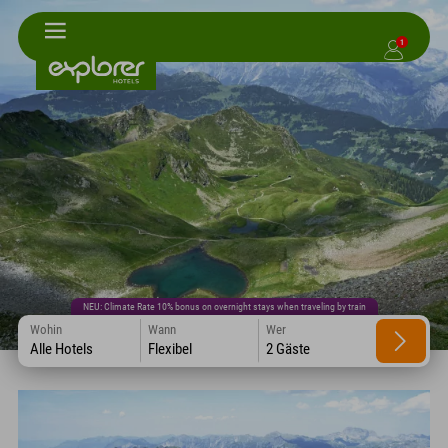
1
NEU: Climate Rate 10% bonus on overnight stays when traveling by train
Wohin
Wann
Wer
Alle Hotels
Flexibel
2 Gäste