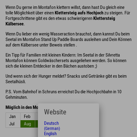
Wenn Du gerne im Montafon klettern willst, dann hast Du gleich eine
tolle Möglichkeit über einen
Klettersteig aufs Hochjoch
zu steigen. Für
Fortgeschrittene gibt es den etwas schwierigeren
Klettersteig
Kälbersee
.
Wenn Du lieber ein wenig Wasseraction brauchst, dann kannst Du beim
Seetal im Montafon Stand Up Paddle Boards ausleihen und Dein Können
auf dem Kälbersee unter Beweis stellen .
Ein Tipp für Familien mit kleinen Kindern: Im Seetal in der Silvretta
Montafon können Goldwäschersets ausgeliehen werden. So können
sich die kleinen Entdecker in den Bächen austoben ;)
Und wenn sich der Hunger meldet? Snacks und Getränke gibt es beim
Seetalhüsli.
P.S. Vom Bahnhof in Schruns erreichst Du die Hochjochbahn in 10
Gehminuten.
Möglich in den Monaten
Website
Jan
Feb
Mrz
Apr
Mai
Jun
Deutsch
Jul
Aug
Sep
Okt
Nov
Dez
(German)
English