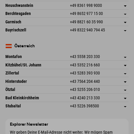
An der Breitach 3
Adresse speichern
Neuschwanstein
+49 8361 998 9000
87538 Fischen I. Allgäu
Anreiseinfos
An der Riese 45
Adresse speichern
Deutschland
Buchen
Berchtesgaden
+49 8652 977 15 00
87484 Nesselwang im Allgäu
Anreiseinfos
Mail senden
Hofreitstr. 7
Adresse speichern
Deutschland
Buchen
Garmisch
+49 8821 60 35 990
83471 Schönau am Königssee
Anreiseinfos
Mail senden
Frickenstraße 22
Adresse speichern
Deutschland
Buchen
Bayrischzell
+49 8322 940 794 45
82490 Farchant
Anreiseinfos
Mail senden
Seebergstr. 17
Adresse speichern
Deutschland
Buchen
83735 Bayrischzell
Anreiseinfos
Mail senden
Deutschland
Buchen
Österreich
Mail senden
Montafon
+43 5558 203 330
Dorfstr. 127b
Adresse speichern
Kitzbühel/St. Johann
+43 5352 216 660
6793 Gaschurn/Montafon
Anreiseinfos
Speckbacherstraße 87
Adresse speichern
Österreich
Buchen
Zillertal
+43 5283 393 930
6380 St. Johann in Tirol
Anreiseinfos
Mail senden
Schmiedau 2
Adresse speichern
Österreich
Buchen
Hinterstoder
+43 7564 204 440
6272 Kaltenbach im Zillertal
Anreiseinfos
Mail senden
Freizeitpark 10
Adresse speichern
Österreich
Buchen
Ötztal
+43 5255 206 010
4573 Hinterstoder
Anreiseinfos
Mail senden
Gscheat 14
Adresse speichern
Österreich
Buchen
Bad Kleinkirchheim
+43 4240 213 330
6441 Umhausen
Anreiseinfos
Mail senden
Dorfstraße 24
Adresse speichern
Österreich
Buchen
Stubaital
+43 5226 398500
9546 Bad Kleinkirchheim
Anreiseinfos
Mail senden
Wiesenweg 6
Adresse speichern
Österreich
Buchen
6167 Neustift im Stubaital
Anreiseinfos
Mail senden
Österreich
Buchen
Explorer Newsletter
Mail senden
Wir geben Deine E-Mail-Adresse nicht weiter. Wir mögen Spam