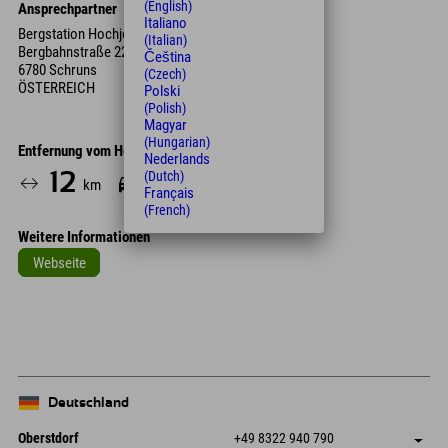
(English)
Ansprechpartner
Italiano
Bergstation Hochjochbahn
(Italian)
Bergbahnstraße 22
Čeština
6780 Schruns
(Czech)
ÖSTERREICH
Polski
(Polish)
Magyar
(Hungarian)
Entfernung vom Hotel
Nederlands
12
15
(Dutch)
km
Min.
Français
(French)
Weitere Informationen
Webseite
Leaflet
| Map data © OpenStreetMap contributors
+
−
Deutschland
Oberstdorf
+49 8322 940 790