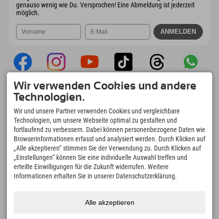
genauso wenig wie Du. Versprochen! Eine Abmeldung ist jederzeit
möglich.
Wir verwenden Cookies und andere
Explorer App
Technologien.
Upload Deiner #ExplorerMoments, Mein
Wir und unsere Partner verwenden Cookies und vergleichbare
Explorer To Go mit Buchungsübersicht,
Technologien, um unsere Webseite optimal zu gestalten und
Bucketlist, Restaurantübersicht uvm. Jetzt
fortlaufend zu verbessern. Dabei können personenbezogene Daten wie
downloaden!
Browserinformationen erfasst und analysiert werden. Durch Klicken auf
„Alle akzeptieren“ stimmen Sie der Verwendung zu. Durch Klicken auf
„Einstellungen“ können Sie eine individuelle Auswahl treffen und
Zeit für Explorer Moments
erteilte Einwilligungen für die Zukunft widerrufen. Weitere
166
4.634
km
Informationen erhalten Sie in unserer Datenschutzerklärung.
Bergseen und Erlebnisbäder
Pisten zum Skifahren und
Snowboarden
8.991
km
97
%
Alle akzeptieren
Wege zum Wandern und
Unserer Gäste empfehlen