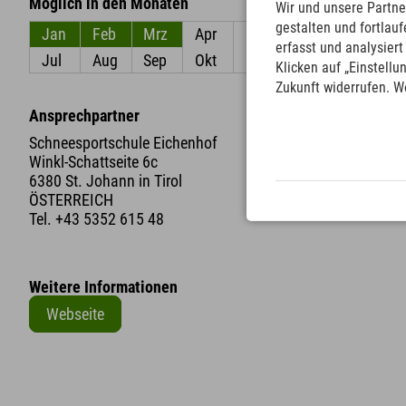
Möglich in den Monaten
Wir und unsere Partne
gestalten und fortla
Jan
Feb
Mrz
Apr
Mai
Jun
erfasst und analysier
Jul
Aug
Sep
Okt
Nov
Dez
Klicken auf „Einstellu
Zukunft widerrufen. W
Ansprechpartner
Schneesportschule Eichenhof
Winkl-Schattseite 6c
6380 St. Johann in Tirol
ÖSTERREICH
Tel.
+43 5352 615 48
Weitere Informationen
Webseite
+