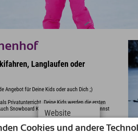
chenhof
Skifahren, Langlaufen oder
e Angebot für Deine Kids oder auch Dich ;)
als Privatunterricht. Deine Kids werden die ersten
. Auch Snowboard Kurse oder Langlauf Kurse kannst
Website
nden Cookies und andere Technol
Deutsch
(German)