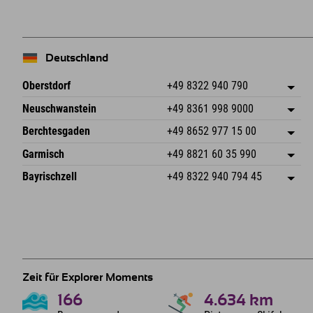
−
Deutschland
Oberstdorf
+49 8322 940 790
An der Breitach 3
Adresse speichern
Neuschwanstein
+49 8361 998 9000
87538 Fischen I. Allgäu
Anreiseinfos
An der Riese 45
Adresse speichern
Deutschland
Buchen
Berchtesgaden
+49 8652 977 15 00
87484 Nesselwang im Allgäu
Anreiseinfos
Mail senden
Hofreitstr. 7
Adresse speichern
Deutschland
Buchen
Garmisch
+49 8821 60 35 990
83471 Schönau am Königssee
Anreiseinfos
Mail senden
Frickenstraße 22
Adresse speichern
Deutschland
Buchen
Bayrischzell
+49 8322 940 794 45
82490 Farchant
Anreiseinfos
Mail senden
Seebergstr. 17
Adresse speichern
Deutschland
Buchen
83735 Bayrischzell
Anreiseinfos
Mail senden
Deutschland
Buchen
Mail senden
Zeit für Explorer Moments
166
4.634
km