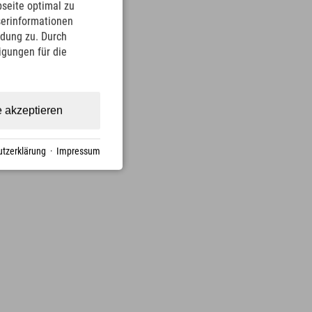
seite optimal zu
serinformationen
ndung zu. Durch
ligungen für die
e akzeptieren
tzerklärung
·
Impressum