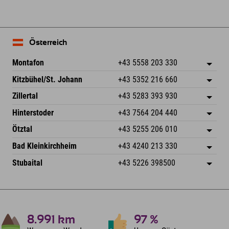
Österreich
Montafon
+43 5558 203 330
Dorfstr. 127b
Adresse speichern
Kitzbühel/St. Johann
+43 5352 216 660
6793 Gaschurn/Montafon
Anreiseinfos
Speckbacherstraße 87
Adresse speichern
Österreich
Buchen
Zillertal
+43 5283 393 930
6380 St. Johann in Tirol
Anreiseinfos
Mail senden
Schmiedau 2
Adresse speichern
Österreich
Buchen
Hinterstoder
+43 7564 204 440
6272 Kaltenbach im Zillertal
Anreiseinfos
Mail senden
Freizeitpark 10
Adresse speichern
Österreich
Buchen
Ötztal
+43 5255 206 010
4573 Hinterstoder
Anreiseinfos
Mail senden
Gscheat 14
Adresse speichern
Österreich
Buchen
Bad Kleinkirchheim
+43 4240 213 330
6441 Umhausen
Anreiseinfos
Mail senden
Dorfstraße 24
Adresse speichern
Österreich
Buchen
Stubaital
+43 5226 398500
9546 Bad Kleinkirchheim
Anreiseinfos
Mail senden
Wiesenweg 6
Adresse speichern
Österreich
Buchen
6167 Neustift im Stubaital
Anreiseinfos
Mail senden
Österreich
Buchen
Mail senden
8.991
km
97
%