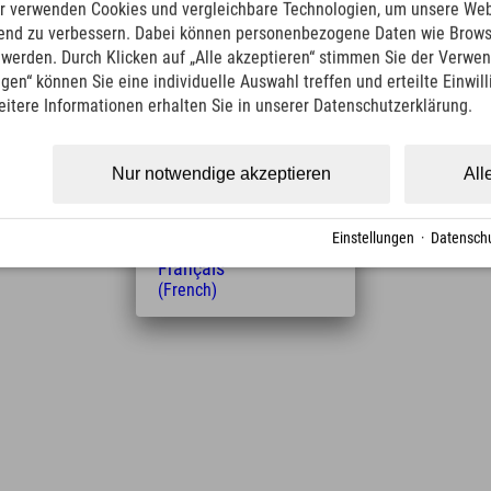
English
r verwenden Cookies und vergleichbare Technologien, um unsere Web
(English)
ufend zu verbessern. Dabei können personenbezogene Daten wie Brow
Italiano
t werden. Durch Klicken auf „Alle akzeptieren“ stimmen Sie der Verwe
(Italian)
ngen“ können Sie eine individuelle Auswahl treffen und erteilte Einwil
Čeština
eitere Informationen erhalten Sie in unserer Datenschutzerklärung.
(Czech)
Polski
Entfernung vom Hotel
(Polish)
3
6
Nur notwendige akzeptieren
All
Magyar
km
Min.
(Hungarian)
Nederlands
Einstellungen
·
Datenschu
(Dutch)
Français
(French)
Leaflet
| Map data © OpenStreetMap contributors