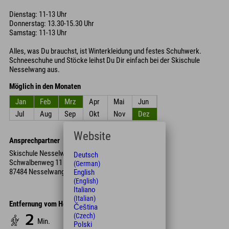
Dienstag: 11-13 Uhr
Donnerstag: 13.30-15.30 Uhr
Samstag: 11-13 Uhr
Alles, was Du brauchst, ist Winterkleidung und festes Schuhwerk.
Schneeschuhe und Stöcke leihst Du Dir einfach bei der Skischule
Nesselwang aus.
Möglich in den Monaten
Jan
Feb
Mrz
Apr
Mai
Jun
Jul
Aug
Sep
Okt
Nov
Dez
Website
Ansprechpartner
Skischule Nesselwang
Deutsch
Schwalbenweg 11
(German)
87484 Nesselwang
English
(English)
Italiano
(Italian)
Entfernung vom Hotel
Čeština
(Czech)
2
Min.
Polski