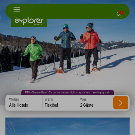
1
NEU: Climate Rate 10% bonus on overnight stays when traveling by train
Wohin
Wann
Wer
Alle Hotels
Flexibel
2 Gäste