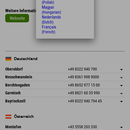
(Polish)
Magyar
Weitere Informationen
(Hungarian)
Nederlands
Webseite
(Dutch)
Français
Leaflet
| Map data © OpenStreetMap contributors
(French)
+
−
Deutschland
Oberstdorf
+49 8322 940 790
An der Breitach 3
Adresse speichern
Neuschwanstein
+49 8361 998 9000
87538 Fischen I. Allgäu
Anreiseinfos
An der Riese 45
Adresse speichern
Deutschland
Buchen
Berchtesgaden
+49 8652 977 15 00
87484 Nesselwang im Allgäu
Anreiseinfos
Mail senden
Hofreitstr. 7
Adresse speichern
Deutschland
Buchen
Garmisch
+49 8821 60 35 990
83471 Schönau am Königssee
Anreiseinfos
Mail senden
Frickenstraße 22
Adresse speichern
Deutschland
Buchen
Bayrischzell
+49 8322 940 794 45
82490 Farchant
Anreiseinfos
Mail senden
Seebergstr. 17
Adresse speichern
Deutschland
Buchen
83735 Bayrischzell
Anreiseinfos
Mail senden
Deutschland
Buchen
Österreich
Mail senden
Montafon
+43 5558 203 330