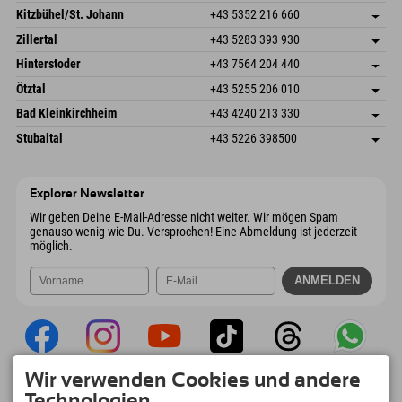
Dorfstr. 127b
Adresse speichern
Kitzbühel/St. Johann
+43 5352 216 660
6793 Gaschurn/Montafon
Anreiseinfos
Speckbacherstraße 87
Adresse speichern
Österreich
Buchen
Zillertal
+43 5283 393 930
6380 St. Johann in Tirol
Anreiseinfos
Mail senden
Schmiedau 2
Adresse speichern
Österreich
Buchen
Hinterstoder
+43 7564 204 440
6272 Kaltenbach im Zillertal
Anreiseinfos
Mail senden
Freizeitpark 10
Adresse speichern
Österreich
Buchen
Ötztal
+43 5255 206 010
4573 Hinterstoder
Anreiseinfos
Mail senden
Gscheat 14
Adresse speichern
Österreich
Buchen
Bad Kleinkirchheim
+43 4240 213 330
6441 Umhausen
Anreiseinfos
Mail senden
Dorfstraße 24
Adresse speichern
Österreich
Buchen
Stubaital
+43 5226 398500
9546 Bad Kleinkirchheim
Anreiseinfos
Mail senden
Wiesenweg 6
Adresse speichern
Österreich
Buchen
6167 Neustift im Stubaital
Anreiseinfos
Mail senden
Österreich
Buchen
Explorer Newsletter
Mail senden
Wir geben Deine E-Mail-Adresse nicht weiter. Wir mögen Spam
genauso wenig wie Du. Versprochen! Eine Abmeldung ist jederzeit
möglich.
Wir verwenden Cookies und andere
Explorer App
Technologien.