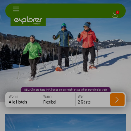
1
NEU: Climate Rate 10% bonus on overnight stays when traveling by train
Wohin
Wann
Wer
Alle Hotels
Flexibel
2 Gäste