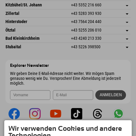
Dorfstr. 127b
Adresse speichern
Kitzbühel/St. Johann
+43 5352 216 660
6793 Gaschurn/Montafon
Anreiseinfos
Speckbacherstraße 87
Adresse speichern
Österreich
Buchen
Zillertal
+43 5283 393 930
6380 St. Johann in Tirol
Anreiseinfos
Mail senden
Schmiedau 2
Adresse speichern
Österreich
Buchen
Hinterstoder
+43 7564 204 440
6272 Kaltenbach im Zillertal
Anreiseinfos
Mail senden
Freizeitpark 10
Adresse speichern
Österreich
Buchen
Ötztal
+43 5255 206 010
4573 Hinterstoder
Anreiseinfos
Mail senden
Gscheat 14
Adresse speichern
Österreich
Buchen
Bad Kleinkirchheim
+43 4240 213 330
6441 Umhausen
Anreiseinfos
Mail senden
Dorfstraße 24
Adresse speichern
Österreich
Buchen
Stubaital
+43 5226 398500
9546 Bad Kleinkirchheim
Anreiseinfos
Mail senden
Wiesenweg 6
Adresse speichern
Österreich
Buchen
6167 Neustift im Stubaital
Anreiseinfos
Mail senden
Österreich
Buchen
Explorer Newsletter
Mail senden
Wir geben Deine E-Mail-Adresse nicht weiter. Wir mögen Spam
genauso wenig wie Du. Versprochen! Eine Abmeldung ist jederzeit
möglich.
Wir verwenden Cookies und andere
Explorer App
Technologien.