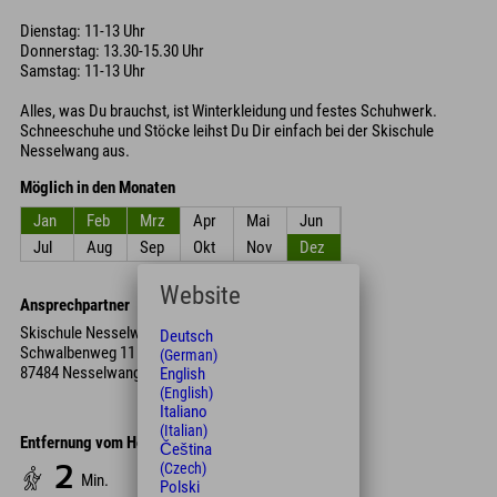
Dienstag: 11-13 Uhr
Donnerstag: 13.30-15.30 Uhr
Samstag: 11-13 Uhr
Alles, was Du brauchst, ist Winterkleidung und festes Schuhwerk.
Schneeschuhe und Stöcke leihst Du Dir einfach bei der Skischule
Nesselwang aus.
Möglich in den Monaten
Jan
Feb
Mrz
Apr
Mai
Jun
Jul
Aug
Sep
Okt
Nov
Dez
Website
Ansprechpartner
Skischule Nesselwang
Deutsch
Schwalbenweg 11
(German)
87484 Nesselwang
English
(English)
Italiano
(Italian)
Entfernung vom Hotel
Čeština
(Czech)
2
Min.
Polski