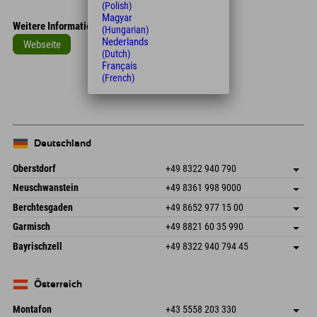
(Polish)
Magyar
Weitere Informationen
(Hungarian)
Nederlands
Webseite
(Dutch)
Français
Leaflet
| Map data © OpenStreetMap contributors
(French)
+
−
Deutschland
Oberstdorf
+49 8322 940 790
An der Breitach 3
Adresse speichern
Neuschwanstein
+49 8361 998 9000
87538 Fischen I. Allgäu
Anreiseinfos
An der Riese 45
Adresse speichern
Deutschland
Buchen
Berchtesgaden
+49 8652 977 15 00
87484 Nesselwang im Allgäu
Anreiseinfos
Mail senden
Hofreitstr. 7
Adresse speichern
Deutschland
Buchen
Garmisch
+49 8821 60 35 990
83471 Schönau am Königssee
Anreiseinfos
Mail senden
Frickenstraße 22
Adresse speichern
Deutschland
Buchen
Bayrischzell
+49 8322 940 794 45
82490 Farchant
Anreiseinfos
Mail senden
Seebergstr. 17
Adresse speichern
Deutschland
Buchen
83735 Bayrischzell
Anreiseinfos
Mail senden
Deutschland
Buchen
Österreich
Mail senden
Montafon
+43 5558 203 330