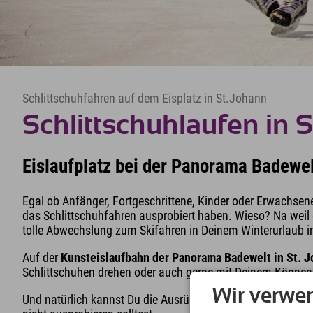
Schlittschuhfahren auf dem Eisplatz in St.Johann
Schlittschuhlaufen in St
Eislaufplatz bei der Panorama Badewelt
Egal ob Anfänger, Fortgeschrittene, Kinder oder Erwachsene
das Schlittschuhfahren ausprobiert haben. Wieso? Na weil 
tolle Abwechslung zum Skifahren in Deinem Winterurlaub in 
Auf der
Kunsteislaufbahn der Panorama Badewelt in St. 
Schlittschuhen drehen oder auch gerne mit Deinem Können
Wir verwe
Und natürlich kannst Du die Ausrüstung vor Ort ausleihen - 