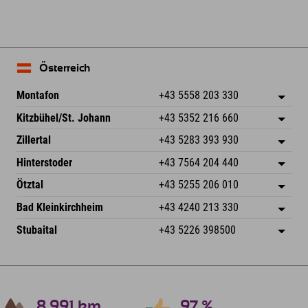
Österreich
Montafon
+43 5558 203 330
Dorfstr. 127b
Adresse speichern
Kitzbühel/St. Johann
+43 5352 216 660
6793 Gaschurn/Montafon
Anreiseinfos
Speckbacherstraße 87
Adresse speichern
Österreich
Buchen
Zillertal
+43 5283 393 930
6380 St. Johann in Tirol
Anreiseinfos
Mail senden
Schmiedau 2
Adresse speichern
Österreich
Buchen
Hinterstoder
+43 7564 204 440
6272 Kaltenbach im Zillertal
Anreiseinfos
Mail senden
Freizeitpark 10
Adresse speichern
Österreich
Buchen
Ötztal
+43 5255 206 010
4573 Hinterstoder
Anreiseinfos
Mail senden
Gscheat 14
Adresse speichern
Österreich
Buchen
Bad Kleinkirchheim
+43 4240 213 330
6441 Umhausen
Anreiseinfos
Mail senden
Dorfstraße 24
Adresse speichern
Österreich
Buchen
Stubaital
+43 5226 398500
9546 Bad Kleinkirchheim
Anreiseinfos
Mail senden
Wiesenweg 6
Adresse speichern
Österreich
Buchen
6167 Neustift im Stubaital
Anreiseinfos
Mail senden
Österreich
Buchen
Mail senden
8.991
km
97
%