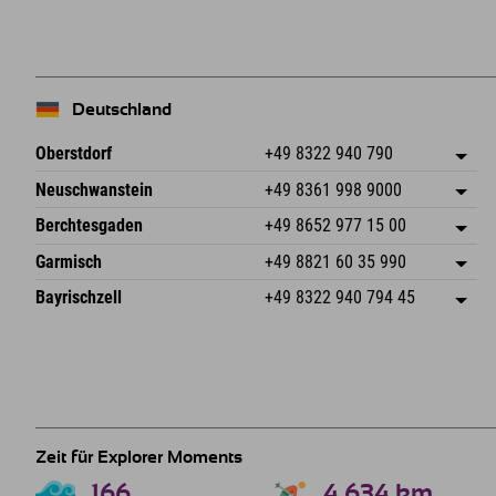
−
Deutschland
Oberstdorf
+49 8322 940 790
An der Breitach 3
Adresse speichern
Neuschwanstein
+49 8361 998 9000
87538 Fischen I. Allgäu
Anreiseinfos
An der Riese 45
Adresse speichern
Deutschland
Buchen
Berchtesgaden
+49 8652 977 15 00
87484 Nesselwang im Allgäu
Anreiseinfos
Mail senden
Hofreitstr. 7
Adresse speichern
Deutschland
Buchen
Garmisch
+49 8821 60 35 990
83471 Schönau am Königssee
Anreiseinfos
Mail senden
Frickenstraße 22
Adresse speichern
Deutschland
Buchen
Bayrischzell
+49 8322 940 794 45
82490 Farchant
Anreiseinfos
Mail senden
Seebergstr. 17
Adresse speichern
Deutschland
Buchen
83735 Bayrischzell
Anreiseinfos
Mail senden
Deutschland
Buchen
Mail senden
Zeit für Explorer Moments
166
4.634
km