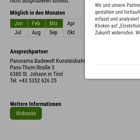
nicht ausprobieren solltest.
Wir und unsere Partne
gestalten und fortla
Möglich in den Monaten
erfasst und analysier
Jan
Feb
Mrz
Apr
Mai
Jun
Klicken auf „Einstellu
Jul
Aug
Sep
Okt
Nov
Dez
Zukunft widerrufen. W
Ansprechpartner
Panorama Badewelt Kunsteisbahn
Pass-Thurn-Straße 3
6380 St. Johann in Tirol
Tel.
+43 5352 626 25
Weitere Informationen
Webseite
+