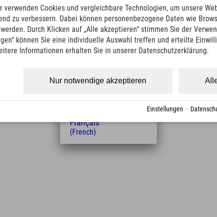
English
r verwenden Cookies und vergleichbare Technologien, um unsere Web
(English)
ufend zu verbessern. Dabei können personenbezogene Daten wie Brow
Italiano
t werden. Durch Klicken auf „Alle akzeptieren“ stimmen Sie der Verwe
(Italian)
ngen“ können Sie eine individuelle Auswahl treffen und erteilte Einwil
Čeština
eitere Informationen erhalten Sie in unserer Datenschutzerklärung.
(Czech)
Polski
(Polish)
Entfernung vom Hotel
Nur notwendige akzeptieren
All
Magyar
(Hungarian)
1
5
14
km
Min.
Min.
Nederlands
Einstellungen
·
Datenschu
(Dutch)
Français
(French)
Leaflet
| Map data © OpenStreetMap contributors