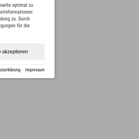
seite optimal zu
serinformationen
ndung zu. Durch
ligungen für die
e akzeptieren
tzerklärung
·
Impressum