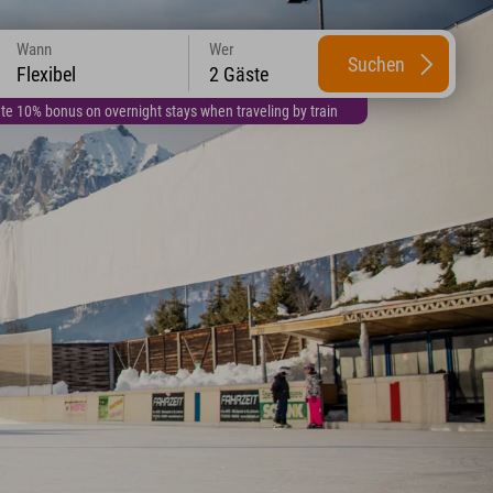
Wann
Wer
Suchen
Flexibel
2 Gäste
te 10% bonus on overnight stays when traveling by train