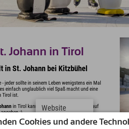
. Johann in Tirol
 in St. Johann bei Kitzbühel
 - jeder sollte in seinem Leben wenigstens ein Mal
es einfach unglaublich viel Spaß macht und eine
Tirol ist.
Johann
in Tirol kannst Du Deine ersten Runden auf
Website
 angeben ;)
nden Cookies und andere Technol
Deutsch
wie Du siehst: Es gibt keine Ausreden, wieso Du es
(German)