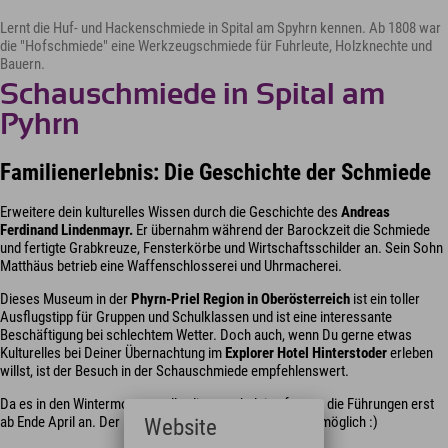
Lernt die Huf- und Hackenschmiede in Spital am Spyhrn kennen. Ab 1808 war
die "Hofschmiede" eine Werkzeugschmiede für Fuhrleute, Holzknechte und
Bauern.
Schauschmiede in Spital am
Pyhrn
Familienerlebnis: Die Geschichte der Schmiede
Erweitere dein kulturelles Wissen durch die Geschichte des
Andreas
Ferdinand Lindenmayr.
Er übernahm während der Barockzeit die Schmiede
und fertigte Grabkreuze, Fensterkörbe und Wirtschaftsschilder an. Sein Sohn
Matthäus betrieb eine Waffenschlosserei und Uhrmacherei.
Dieses Museum in der
Phyrn-Priel Region in Oberösterreich
ist ein toller
Ausflugstipp für Gruppen und Schulklassen und ist eine interessante
Beschäftigung bei schlechtem Wetter. Doch auch, wenn Du gerne etwas
Kulturelles bei Deiner Übernachtung im
Explorer Hotel Hinterstoder
erleben
willst, ist der Besuch in der Schauschmiede empfehlenswert.
Da es in den Wintermonaten allerdings zu kalt ist, fangen die Führungen erst
ab Ende April an. Der Eintritt ist nur nach Voranmeldung möglich :)
Website