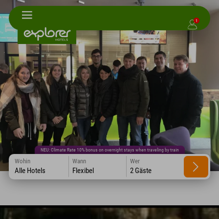
1
NEU: Climate Rate 10% bonus on overnight stays when traveling by train
Wohin
Wann
Wer
Alle Hotels
Flexibel
2 Gäste