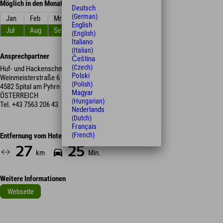
Möglich in den Monaten
Deutsch
(German)
Jan
Feb
Mrz
Apr
Mai
Jun
English
Jul
Aug
Sep
Okt
Nov
Dez
(English)
Italiano
(Italian)
Ansprechpartner
Čeština
(Czech)
Huf- und Hackenschmiede Lindermayr - Schauschmiede
Polski
Weinmeisterstraße 6
(Polish)
4582 Spital am Pyhrn
Magyar
ÖSTERREICH
(Hungarian)
Tel.
+43 7563 206 43
Nederlands
(Dutch)
Français
(French)
Entfernung vom Hotel
27
25
km
Min.
Weitere Informationen
Webseite
Leaflet
| Map data © OpenStreetMap contributors