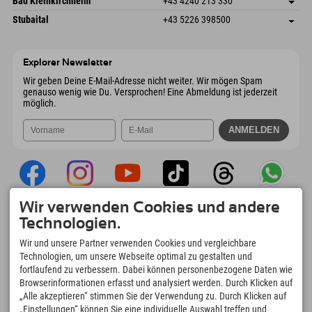
Bad Kleinkirchheim
+43 4240 213 330
6441 Umhausen
Anreiseinfos
Mail senden
Dorfstraße 24
Adresse speichern
Österreich
Buchen
Stubaital
+43 5226 398500
9546 Bad Kleinkirchheim
Anreiseinfos
Mail senden
Wiesenweg 6
Adresse speichern
Österreich
Buchen
6167 Neustift im Stubaital
Anreiseinfos
Mail senden
Österreich
Buchen
Explorer Newsletter
Mail senden
Wir geben Deine E-Mail-Adresse nicht weiter. Wir mögen Spam
genauso wenig wie Du. Versprochen! Eine Abmeldung ist jederzeit
möglich.
Wir verwenden Cookies und andere
Explorer App
Technologien.
Upload Deiner #ExplorerMoments, Mein
Wir und unsere Partner verwenden Cookies und vergleichbare
Explorer To Go mit Buchungsübersicht,
Technologien, um unsere Webseite optimal zu gestalten und
Bucketlist, Restaurantübersicht uvm. Jetzt
fortlaufend zu verbessern. Dabei können personenbezogene Daten wie
downloaden!
Browserinformationen erfasst und analysiert werden. Durch Klicken auf
„Alle akzeptieren“ stimmen Sie der Verwendung zu. Durch Klicken auf
„Einstellungen“ können Sie eine individuelle Auswahl treffen und
Zeit für Explorer Moments