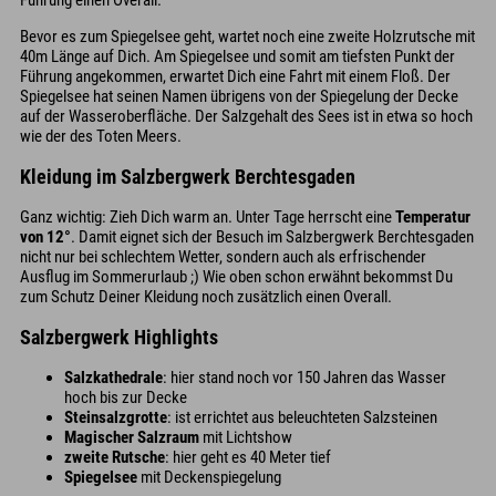
Führung einen Overall.
Bevor es zum Spiegelsee geht, wartet noch eine zweite Holzrutsche mit
40m Länge auf Dich. Am Spiegelsee und somit am tiefsten Punkt der
Führung angekommen, erwartet Dich eine Fahrt mit einem Floß. Der
Spiegelsee hat seinen Namen übrigens von der Spiegelung der Decke
auf der Wasseroberfläche. Der Salzgehalt des Sees ist in etwa so hoch
wie der des Toten Meers.
Kleidung im Salzbergwerk Berchtesgaden
Ganz wichtig: Zieh Dich warm an. Unter Tage herrscht eine
Temperatur
von 12°
. Damit eignet sich der Besuch im Salzbergwerk Berchtesgaden
nicht nur bei schlechtem Wetter, sondern auch als erfrischender
Ausflug im Sommerurlaub ;) Wie oben schon erwähnt bekommst Du
zum Schutz Deiner Kleidung noch zusätzlich einen Overall.
Salzbergwerk Highlights
Salzkathedrale
: hier stand noch vor 150 Jahren das Wasser
hoch bis zur Decke
Steinsalzgrotte
: ist errichtet aus beleuchteten Salzsteinen
Magischer Salzraum
mit Lichtshow
zweite Rutsche
: hier geht es 40 Meter tief
Spiegelsee
mit Deckenspiegelung