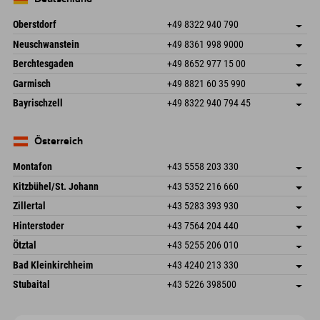
Oberstdorf
+49 8322 940 790
An der Breitach 3
Adresse speichern
Neuschwanstein
+49 8361 998 9000
87538 Fischen I. Allgäu
Anreiseinfos
An der Riese 45
Adresse speichern
Deutschland
Buchen
Berchtesgaden
+49 8652 977 15 00
87484 Nesselwang im Allgäu
Anreiseinfos
Mail senden
Hofreitstr. 7
Adresse speichern
Deutschland
Buchen
Garmisch
+49 8821 60 35 990
83471 Schönau am Königssee
Anreiseinfos
Mail senden
Frickenstraße 22
Adresse speichern
Deutschland
Buchen
Bayrischzell
+49 8322 940 794 45
82490 Farchant
Anreiseinfos
Mail senden
Seebergstr. 17
Adresse speichern
Deutschland
Buchen
83735 Bayrischzell
Anreiseinfos
Mail senden
Deutschland
Buchen
Österreich
Mail senden
Montafon
+43 5558 203 330
Dorfstr. 127b
Adresse speichern
Kitzbühel/St. Johann
+43 5352 216 660
6793 Gaschurn/Montafon
Anreiseinfos
Speckbacherstraße 87
Adresse speichern
Österreich
Buchen
Zillertal
+43 5283 393 930
6380 St. Johann in Tirol
Anreiseinfos
Mail senden
Schmiedau 2
Adresse speichern
Österreich
Buchen
Hinterstoder
+43 7564 204 440
6272 Kaltenbach im Zillertal
Anreiseinfos
Mail senden
Freizeitpark 10
Adresse speichern
Österreich
Buchen
Ötztal
+43 5255 206 010
4573 Hinterstoder
Anreiseinfos
Mail senden
Gscheat 14
Adresse speichern
Österreich
Buchen
Bad Kleinkirchheim
+43 4240 213 330
6441 Umhausen
Anreiseinfos
Mail senden
Dorfstraße 24
Adresse speichern
Österreich
Buchen
Stubaital
+43 5226 398500
9546 Bad Kleinkirchheim
Anreiseinfos
Mail senden
Wiesenweg 6
Adresse speichern
Österreich
Buchen
6167 Neustift im Stubaital
Anreiseinfos
Mail senden