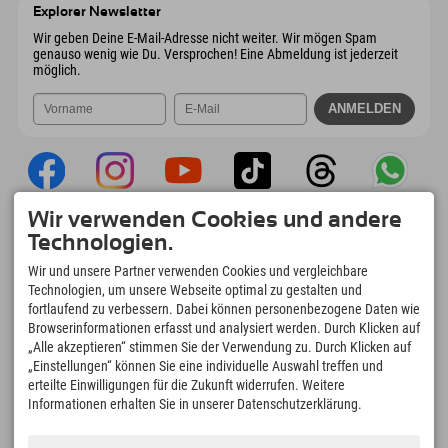
Österreich
Buchen
Explorer Newsletter
Mail senden
Wir geben Deine E-Mail-Adresse nicht weiter. Wir mögen Spam
genauso wenig wie Du. Versprochen! Eine Abmeldung ist jederzeit
möglich.
Wir verwenden Cookies und andere
Explorer App
Technologien.
Upload Deiner #ExplorerMoments, Mein
Wir und unsere Partner verwenden Cookies und vergleichbare
Explorer To Go mit Buchungsübersicht,
Technologien, um unsere Webseite optimal zu gestalten und
Bucketlist, Restaurantübersicht uvm. Jetzt
fortlaufend zu verbessern. Dabei können personenbezogene Daten wie
downloaden!
Browserinformationen erfasst und analysiert werden. Durch Klicken auf
„Alle akzeptieren“ stimmen Sie der Verwendung zu. Durch Klicken auf
„Einstellungen“ können Sie eine individuelle Auswahl treffen und
Zeit für Explorer Moments
erteilte Einwilligungen für die Zukunft widerrufen. Weitere
166
4.634
km
Informationen erhalten Sie in unserer Datenschutzerklärung.
Bergseen und Erlebnisbäder
Pisten zum Skifahren und
Snowboarden