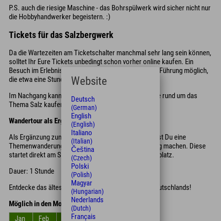
P.S. auch die riesige Maschine - das Bohrspülwerk wird sicher nicht nur
die Hobbyhandwerker begeistern. :)
Tickets für das Salzbergwerk
Da die Wartezeiten am Ticketschalter manchmal sehr lang sein können,
solltet Ihr Eure Tickets unbedingt schon vorher online kaufen. Ein
Besuch im Erlebnisbergwerk ist nur im Rahmen einer Führung möglich,
Website
die etwa eine Stunde dauert.
Im Nachgang kannst Du im Salzshop allerlei Produkte rund um das
Deutsch
Thema Salz kaufen.
(German)
English
Wandertour als Ergänzung:
(English)
Italiano
Als Ergänzung zum Besuch des Salzbergwerks kannst Du eine
(Italian)
Themenwanderung entlang der Trasse der Soleleitung machen. Diese
Čeština
startet direkt am Salzbergwerk und endet am Salinenplatz.
(Czech)
Polski
Dauer: 1 Stunde
(Polish)
Magyar
Entdecke das älteste aktive Erlebnissalzbergwerk Deutschlands!
(Hungarian)
Nederlands
Möglich in den Monaten
(Dutch)
Français
Jan
Feb
Mrz
Apr
Mai
Jun