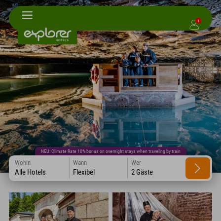
1
NEU: Climate Rate 10% bonus on overnight stays when traveling by train
Wohin
Wann
Wer
Alle Hotels
Flexibel
2 Gäste