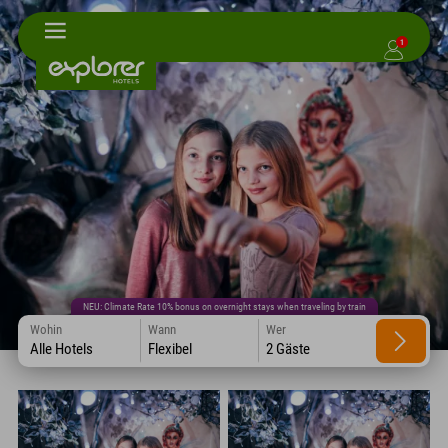
1
NEU: Climate Rate 10% bonus on overnight stays when traveling by train
Wohin
Wann
Wer
Alle Hotels
Flexibel
2 Gäste