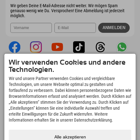
Wir geben Deine E-Mail-Adresse nicht weiter. Wir mögen Spam
genauso wenig wie Du. Versprochen! Eine Abmeldung ist jederzeit
möglich.
Wir verwenden Cookies und andere
Explorer App
Technologien.
Upload Deiner #ExplorerMoments, Mein
Wir und unsere Partner verwenden Cookies und vergleichbare
Explorer To Go mit Buchungsübersicht,
Technologien, um unsere Webseite optimal zu gestalten und
Bucketlist, Restaurantübersicht uvm. Jetzt
fortlaufend zu verbessern. Dabei können personenbezogene Daten wie
downloaden!
Browserinformationen erfasst und analysiert werden. Durch Klicken auf
„Alle akzeptieren“ stimmen Sie der Verwendung zu. Durch Klicken auf
„Einstellungen“ können Sie eine individuelle Auswahl treffen und
Zeit für Explorer Moments
erteilte Einwilligungen für die Zukunft widerrufen. Weitere
166
4.634
km
Informationen erhalten Sie in unserer Datenschutzerklärung.
Bergseen und Erlebnisbäder
Pisten zum Skifahren und
Snowboarden
8.991
km
97
%
Alle akzeptieren