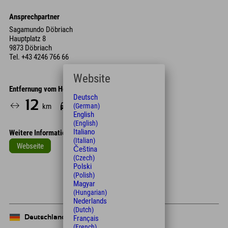
Ansprechpartner
Sagamundo Döbriach
Hauptplatz 8
9873 Döbriach
Tel.
+43 4246 766 66
Website
Entfernung vom Hotel
Deutsch
12
15
km
Min.
(German)
English
(English)
Italiano
Weitere Informationen
(Italian)
Webseite
Čeština
(Czech)
Leaflet
| Map data © OpenStreetMap contributors
Polski
(Polish)
+
Magyar
−
(Hungarian)
Nederlands
(Dutch)
Français
Deutschland
(French)