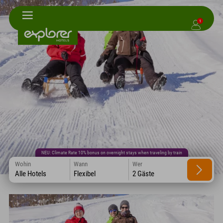
1
NEU: Climate Rate 10% bonus on overnight stays when traveling by train
Wohin
Wann
Wer
Alle Hotels
Flexibel
2 Gäste