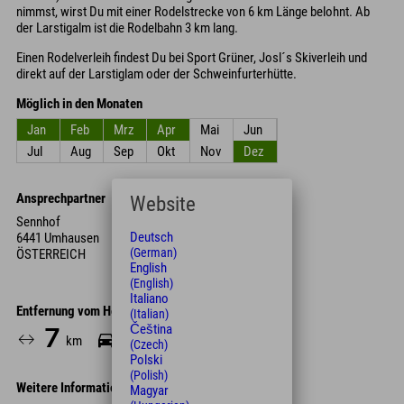
nimmst, wirst Du mit einer Rodelstrecke von 6 km Länge belohnt. Ab
der Larstigalm ist die Rodelbahn 3 km lang.
Einen Rodelverleih findest Du bei Sport Grüner, Josl´s Skiverleih und
direkt auf der Larstiglam oder der Schweinfurterhütte.
Möglich in den Monaten
Jan
Feb
Mrz
Apr
Mai
Jun
Jul
Aug
Sep
Okt
Nov
Dez
Ansprechpartner
Website
Sennhof
Deutsch
6441 Umhausen
(German)
ÖSTERREICH
English
(English)
Italiano
Entfernung vom Hotel
(Italian)
Čeština
7
11
km
Min.
(Czech)
Polski
(Polish)
Weitere Informationen
Magyar