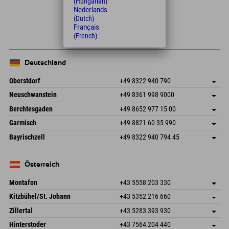
(Hungarian)
Leaflet
| Map data © OpenStreetMap contributors
Nederlands
(Dutch)
+
Français
(French)
−
Deutschland
Oberstdorf
+49 8322 940 790
An der Breitach 3
Adresse speichern
Neuschwanstein
+49 8361 998 9000
87538 Fischen I. Allgäu
Anreiseinfos
An der Riese 45
Adresse speichern
Deutschland
Buchen
Berchtesgaden
+49 8652 977 15 00
87484 Nesselwang im Allgäu
Anreiseinfos
Mail senden
Hofreitstr. 7
Adresse speichern
Deutschland
Buchen
Garmisch
+49 8821 60 35 990
83471 Schönau am Königssee
Anreiseinfos
Mail senden
Frickenstraße 22
Adresse speichern
Deutschland
Buchen
Bayrischzell
+49 8322 940 794 45
82490 Farchant
Anreiseinfos
Mail senden
Seebergstr. 17
Adresse speichern
Deutschland
Buchen
83735 Bayrischzell
Anreiseinfos
Mail senden
Deutschland
Buchen
Österreich
Mail senden
Montafon
+43 5558 203 330
Dorfstr. 127b
Adresse speichern
Kitzbühel/St. Johann
+43 5352 216 660
6793 Gaschurn/Montafon
Anreiseinfos
Speckbacherstraße 87
Adresse speichern
Österreich
Buchen
Zillertal
+43 5283 393 930
6380 St. Johann in Tirol
Anreiseinfos
Mail senden
Schmiedau 2
Adresse speichern
Österreich
Buchen
Hinterstoder
+43 7564 204 440