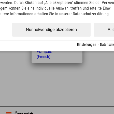
Italiano
t werden. Durch Klicken auf „Alle akzeptieren“ stimmen Sie der Verwe
(Italian)
ngen“ können Sie eine individuelle Auswahl treffen und erteilte Einwil
Čeština
Entfernung vom Hotel
eitere Informationen erhalten Sie in unserer Datenschutzerklärung.
(Czech)
4
6
Polski
km
Min.
(Polish)
Nur notwendige akzeptieren
All
Magyar
(Hungarian)
Nederlands
Einstellungen
·
Datenschu
(Dutch)
Français
(French)
Leaflet
| Map data © OpenStreetMap contributors