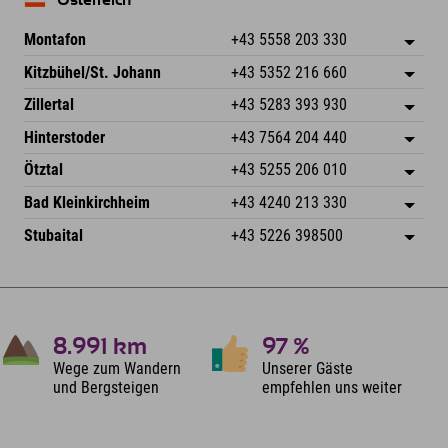
Österreich
Montafon
+43 5558 203 330
Dorfstr. 127b
Adresse speichern
Kitzbühel/St. Johann
+43 5352 216 660
6793 Gaschurn/Montafon
Anreiseinfos
Speckbacherstraße 87
Adresse speichern
Österreich
Buchen
Zillertal
+43 5283 393 930
6380 St. Johann in Tirol
Anreiseinfos
Mail senden
Schmiedau 2
Adresse speichern
Österreich
Buchen
Hinterstoder
+43 7564 204 440
6272 Kaltenbach im Zillertal
Anreiseinfos
Mail senden
Freizeitpark 10
Adresse speichern
Österreich
Buchen
Ötztal
+43 5255 206 010
4573 Hinterstoder
Anreiseinfos
Mail senden
Gscheat 14
Adresse speichern
Österreich
Buchen
Bad Kleinkirchheim
+43 4240 213 330
6441 Umhausen
Anreiseinfos
Mail senden
Dorfstraße 24
Adresse speichern
Österreich
Buchen
Stubaital
+43 5226 398500
9546 Bad Kleinkirchheim
Anreiseinfos
Mail senden
Wiesenweg 6
Adresse speichern
Österreich
Buchen
6167 Neustift im Stubaital
Anreiseinfos
Mail senden
Österreich
Buchen
Mail senden
8.991
km
97
%
Wege zum Wandern
Unserer Gäste
und Bergsteigen
empfehlen uns weiter