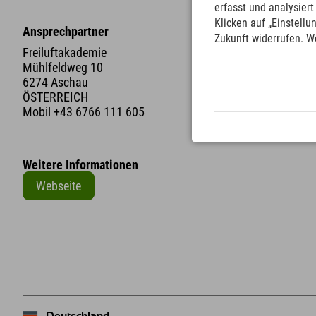
erfasst und analysier
Klicken auf „Einstellu
Ansprechpartner
Zukunft widerrufen. W
Freiluftakademie
Mühlfeldweg 10
6274 Aschau
ÖSTERREICH
Mobil
+43 6766 111 605
Weitere Informationen
Webseite
+
−