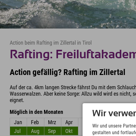
Action beim Rafting im Zillertal in Tirol
Rafting: Freiluftakade
Action gefällig? Rafting im Zillertal
Auf der ca. 4km langen Strecke fährst Du mit dem Schlauc
Wasserwalzen. Aber keine Sorge: Allzu wild wird es nicht, 
eignet.
Möglich in den Monaten
Wir verwe
Jan
Feb
Mrz
Apr
Mai
Jun
Wir und unsere Partne
Jul
Aug
Sep
Okt
Nov
Dez
gestalten und fortla