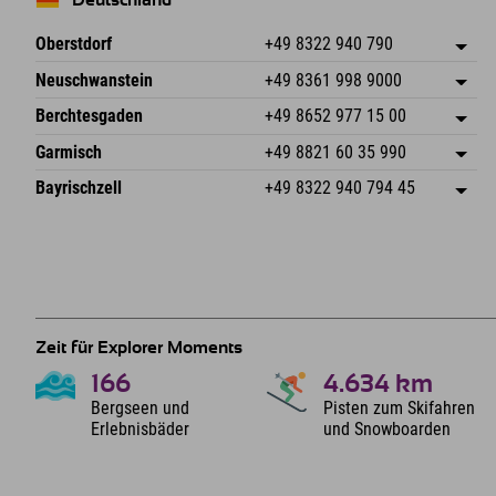
Deutschland
Oberstdorf
+49 8322 940 790
An der Breitach 3
Adresse speichern
Neuschwanstein
+49 8361 998 9000
87538 Fischen I. Allgäu
Anreiseinfos
An der Riese 45
Adresse speichern
Deutschland
Buchen
Berchtesgaden
+49 8652 977 15 00
87484 Nesselwang im Allgäu
Anreiseinfos
Mail senden
Hofreitstr. 7
Adresse speichern
Deutschland
Buchen
Garmisch
+49 8821 60 35 990
83471 Schönau am Königssee
Anreiseinfos
Mail senden
Frickenstraße 22
Adresse speichern
Deutschland
Buchen
Bayrischzell
+49 8322 940 794 45
82490 Farchant
Anreiseinfos
Mail senden
Seebergstr. 17
Adresse speichern
Deutschland
Buchen
83735 Bayrischzell
Anreiseinfos
Mail senden
Deutschland
Buchen
Mail senden
Zeit für Explorer Moments
166
4.634
km
Bergseen und
Pisten zum Skifahren
Erlebnisbäder
und Snowboarden