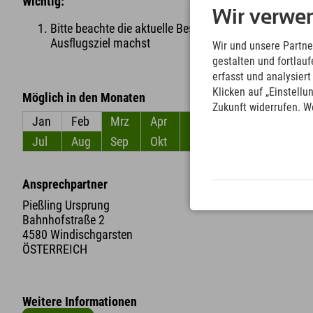
Wichtig:
Wir verwe
Bitte beachte die aktuelle Besichtigungsinformation
Ausflugsziel machst
Wir und unsere Partne
gestalten und fortla
erfasst und analysier
Klicken auf „Einstellu
Möglich in den Monaten
Zukunft widerrufen. W
Jan
Feb
Mrz
Apr
Mai
Jun
Jul
Aug
Sep
Okt
Nov
Dez
Ansprechpartner
Pießling Ursprung
Bahnhofstraße 2
4580 Windischgarsten
ÖSTERREICH
Weitere Informationen