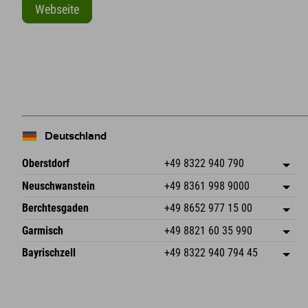
Webseite
+
−
Deutschland
Oberstdorf
+49 8322 940 790
An der Breitach 3
Adresse speichern
Neuschwanstein
+49 8361 998 9000
87538 Fischen I. Allgäu
Anreiseinfos
An der Riese 45
Adresse speichern
Deutschland
Buchen
Berchtesgaden
+49 8652 977 15 00
87484 Nesselwang im Allgäu
Anreiseinfos
Mail senden
Hofreitstr. 7
Adresse speichern
Deutschland
Buchen
Garmisch
+49 8821 60 35 990
83471 Schönau am Königssee
Anreiseinfos
Mail senden
Frickenstraße 22
Adresse speichern
Deutschland
Buchen
Bayrischzell
+49 8322 940 794 45
82490 Farchant
Anreiseinfos
Mail senden
Seebergstr. 17
Adresse speichern
Deutschland
Buchen
83735 Bayrischzell
Anreiseinfos
Mail senden
Deutschland
Buchen