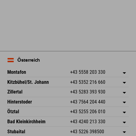
Leaflet
| Map data © OpenStreetMap contributors
Österreich
Montafon
+43 5558 203 330
Dorfstr. 127b
Adresse speichern
Kitzbühel/St. Johann
+43 5352 216 660
6793 Gaschurn/Montafon
Anreiseinfos
Speckbacherstraße 87
Adresse speichern
Österreich
Buchen
Zillertal
+43 5283 393 930
6380 St. Johann in Tirol
Anreiseinfos
Mail senden
Schmiedau 2
Adresse speichern
Österreich
Buchen
Hinterstoder
+43 7564 204 440
6272 Kaltenbach im Zillertal
Anreiseinfos
Mail senden
Freizeitpark 10
Adresse speichern
Österreich
Buchen
Ötztal
+43 5255 206 010
4573 Hinterstoder
Anreiseinfos
Mail senden
Gscheat 14
Adresse speichern
Österreich
Buchen
Bad Kleinkirchheim
+43 4240 213 330
6441 Umhausen
Anreiseinfos
Mail senden
Dorfstraße 24
Adresse speichern
Österreich
Buchen
Stubaital
+43 5226 398500
9546 Bad Kleinkirchheim
Anreiseinfos