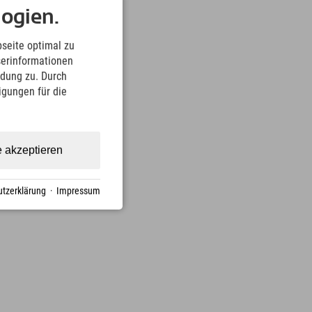
ogien.
seite optimal zu
serinformationen
ndung zu. Durch
ligungen für die
e akzeptieren
tzerklärung
·
Impressum