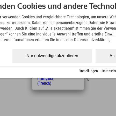
Deutsch
nden Cookies und andere Technol
en bevor Du Dich auf den Weg zu diesem
(German)
English
r verwenden Cookies und vergleichbare Technologien, um unsere Web
(English)
ufend zu verbessern. Dabei können personenbezogene Daten wie Brow
Italiano
t werden. Durch Klicken auf „Alle akzeptieren“ stimmen Sie der Verwe
(Italian)
ngen“ können Sie eine individuelle Auswahl treffen und erteilte Einwil
Čeština
eitere Informationen erhalten Sie in unserer Datenschutzerklärung.
(Czech)
Polski
(Polish)
Nur notwendige akzeptieren
All
Magyar
(Hungarian)
Nederlands
Entfernung vom Hotel
Einstellungen
·
Datenschu
(Dutch)
13
15
Français
km
Min.
(French)