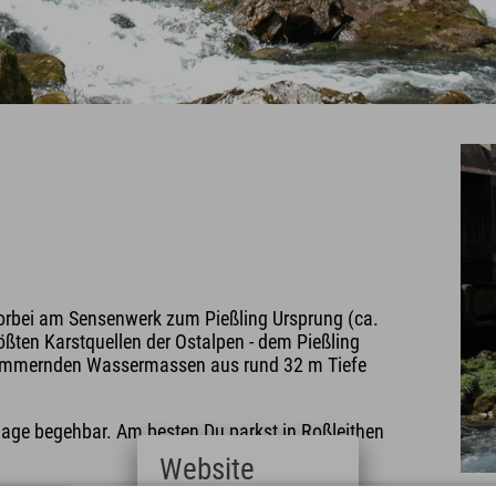
rbei am Sensenwerk zum Pießling Ursprung (ca.
größten Karstquellen der Ostalpen - dem Pießling
chimmernden Wassermassen aus rund 32 m Tiefe
elage begehbar. Am besten Du parkst in Roßleithen
Website