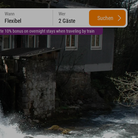
Wann
Wer
Suchen
Flexibel
2 Gäste
te 10% bonus on overnight stays when traveling by train