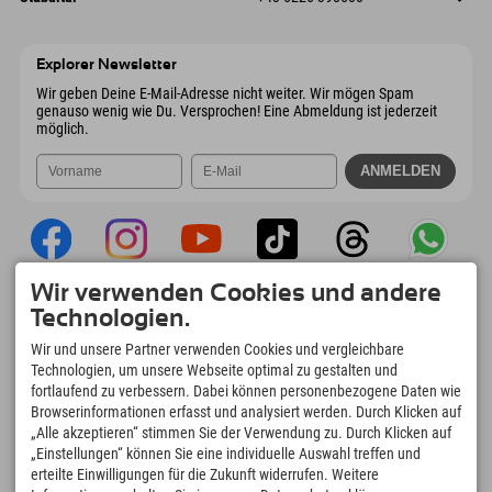
9546 Bad Kleinkirchheim
Anreiseinfos
Mail senden
Wiesenweg 6
Adresse speichern
Österreich
Buchen
6167 Neustift im Stubaital
Anreiseinfos
Mail senden
Österreich
Buchen
Explorer Newsletter
Mail senden
Wir geben Deine E-Mail-Adresse nicht weiter. Wir mögen Spam
genauso wenig wie Du. Versprochen! Eine Abmeldung ist jederzeit
möglich.
Wir verwenden Cookies und andere
Explorer App
Technologien.
Upload Deiner #ExplorerMoments, Mein
Wir und unsere Partner verwenden Cookies und vergleichbare
Explorer To Go mit Buchungsübersicht,
Technologien, um unsere Webseite optimal zu gestalten und
Bucketlist, Restaurantübersicht uvm. Jetzt
fortlaufend zu verbessern. Dabei können personenbezogene Daten wie
downloaden!
Browserinformationen erfasst und analysiert werden. Durch Klicken auf
„Alle akzeptieren“ stimmen Sie der Verwendung zu. Durch Klicken auf
„Einstellungen“ können Sie eine individuelle Auswahl treffen und
Zeit für Explorer Moments
erteilte Einwilligungen für die Zukunft widerrufen. Weitere
166
4.634
km