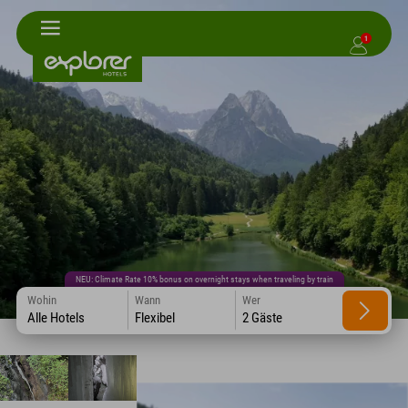
1
NEU: Climate Rate 10% bonus on overnight stays when traveling by train
Wohin
Wann
Wer
Alle Hotels
Flexibel
2 Gäste