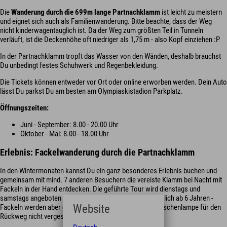
Die
Wanderung durch die 699m lange Partnachklamm
ist leicht zu meistern
und eignet sich auch als Familienwanderung. Bitte beachte, dass der Weg
nicht kinderwagentauglich ist. Da der Weg zum größten Teil in Tunneln
verläuft, ist die Deckenhöhe oft niedriger als 1,75 m - also Kopf einziehen :P
In der Partnachklamm tropft das Wasser von den Wänden, deshalb brauchst
Du unbedingt festes Schuhwerk und Regenbekleidung.
Die Tickets können entweder vor Ort oder online erworben werden. Dein Auto
lässt Du parkst Du am besten am Olympiaskistadion Parkplatz.
Öffnungszeiten:
Juni - September: 8.00 - 20.00 Uhr
Oktober - Mai: 8.00 - 18.00 Uhr
Erlebnis: Fackelwanderung durch die Partnachklamm
In den Wintermonaten kannst Du ein ganz besonderes Erlebnis buchen und
gemeinsam mit mind. 7 anderen Besuchern die vereiste Klamm bei Nacht mit
Fackeln in der Hand entdecken. Die geführte Tour wird dienstags und
samstags angeboten und benötigt eine Anmeldung (möglich ab 6 Jahren -
Website
Fackeln werden aber erst ab 12 Jahren ausgegeben). Taschenlampe für den
Rückweg nicht vergessen ;-)