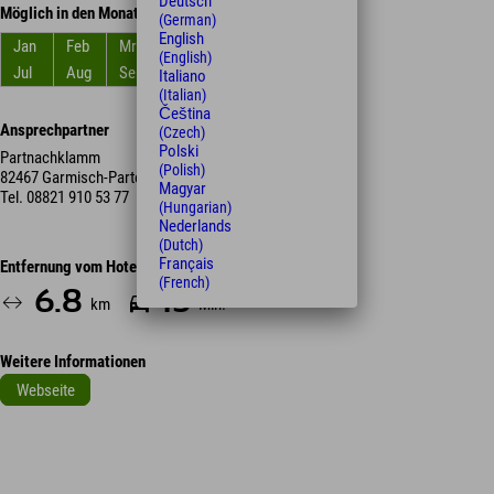
Deutsch
Möglich in den Monaten
(German)
English
Jan
Feb
Mrz
Apr
Mai
Jun
(English)
Jul
Aug
Sep
Okt
Nov
Dez
Italiano
(Italian)
Čeština
Ansprechpartner
(Czech)
Polski
Partnachklamm
(Polish)
82467 Garmisch-Partenkirchen
Magyar
Tel.
08821 910 53 77
(Hungarian)
Nederlands
(Dutch)
Français
Entfernung vom Hotel
(French)
6.8
15
km
Min.
Weitere Informationen
Webseite
Leaflet
| Map data © OpenStreetMap contributors
+