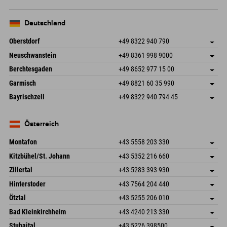
−
Deutschland
Oberstdorf
+49 8322 940 790
An der Breitach 3
Adresse speichern
Neuschwanstein
+49 8361 998 9000
87538 Fischen I. Allgäu
Anreiseinfos
An der Riese 45
Adresse speichern
Deutschland
Buchen
Berchtesgaden
+49 8652 977 15 00
87484 Nesselwang im Allgäu
Anreiseinfos
Mail senden
Hofreitstr. 7
Adresse speichern
Deutschland
Buchen
Garmisch
+49 8821 60 35 990
83471 Schönau am Königssee
Anreiseinfos
Mail senden
Frickenstraße 22
Adresse speichern
Deutschland
Buchen
Bayrischzell
+49 8322 940 794 45
82490 Farchant
Anreiseinfos
Mail senden
Seebergstr. 17
Adresse speichern
Deutschland
Buchen
83735 Bayrischzell
Anreiseinfos
Mail senden
Deutschland
Buchen
Österreich
Mail senden
Montafon
+43 5558 203 330
Dorfstr. 127b
Adresse speichern
Kitzbühel/St. Johann
+43 5352 216 660
6793 Gaschurn/Montafon
Anreiseinfos
Speckbacherstraße 87
Adresse speichern
Österreich
Buchen
Zillertal
+43 5283 393 930
6380 St. Johann in Tirol
Anreiseinfos
Mail senden
Schmiedau 2
Adresse speichern
Österreich
Buchen
Hinterstoder
+43 7564 204 440
6272 Kaltenbach im Zillertal
Anreiseinfos
Mail senden
Freizeitpark 10
Adresse speichern
Österreich
Buchen
Ötztal
+43 5255 206 010
4573 Hinterstoder
Anreiseinfos
Mail senden
Gscheat 14
Adresse speichern
Österreich
Buchen
Bad Kleinkirchheim
+43 4240 213 330
6441 Umhausen
Anreiseinfos
Mail senden
Dorfstraße 24
Adresse speichern
Österreich
Buchen
Stubaital
+43 5226 398500