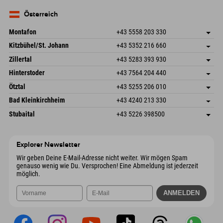
83735 Bayrischzell
Anreiseinfos
Mail senden
Deutschland
Buchen
Österreich
Mail senden
Montafon
+43 5558 203 330
Dorfstr. 127b
Adresse speichern
Kitzbühel/St. Johann
+43 5352 216 660
6793 Gaschurn/Montafon
Anreiseinfos
Speckbacherstraße 87
Adresse speichern
Österreich
Buchen
Zillertal
+43 5283 393 930
6380 St. Johann in Tirol
Anreiseinfos
Mail senden
Schmiedau 2
Adresse speichern
Österreich
Buchen
Hinterstoder
+43 7564 204 440
6272 Kaltenbach im Zillertal
Anreiseinfos
Mail senden
Freizeitpark 10
Adresse speichern
Österreich
Buchen
Ötztal
+43 5255 206 010
4573 Hinterstoder
Anreiseinfos
Mail senden
Gscheat 14
Adresse speichern
Österreich
Buchen
Bad Kleinkirchheim
+43 4240 213 330
6441 Umhausen
Anreiseinfos
Mail senden
Dorfstraße 24
Adresse speichern
Österreich
Buchen
Stubaital
+43 5226 398500
9546 Bad Kleinkirchheim
Anreiseinfos
Mail senden
Wiesenweg 6
Adresse speichern
Österreich
Buchen
6167 Neustift im Stubaital
Anreiseinfos
Mail senden
Österreich
Buchen
Explorer Newsletter
Mail senden
Wir geben Deine E-Mail-Adresse nicht weiter. Wir mögen Spam
genauso wenig wie Du. Versprochen! Eine Abmeldung ist jederzeit
möglich.