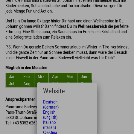
Denn die Panorama Badewelt St. Johann hat einen Familienbereich mit
Kinderbecken, Schlauchrutsche und Turborutsche. Diese sorgen für
jede Menge Fun und Action.
Und falls Du lange Skitage hinter Dir hast und einen Wellnesstag in St.
Johann gönnen willst? Dann findest Du im
Wellnessbereich
die perfekte
Erholung. Eine Steinsauna, ein Saunahaus im Freien, ein Kristallbad und
eine Solegrotte laden zum Relaxen ein.
P.S. Wenn Du gerade Deinen Sommerurlaub im Winter in Tirol verbringst
und die ganze Zeit nur an Schnee denken musst, dann wäre der Besuch
in der Eiswelt in der Panorama Badewelt vielleicht was für Dich?
Möglich in den Monaten
Jan
Feb
Mrz
Apr
Mai
Jun
Jul
Aug
Sep
Okt
Nov
Dez
Website
Ansprechpartner
Deutsch
Panorama Badewelt Kunsteisbahn
(German)
English
Pass-Thurn-Straße 3
(English)
6380 St. Johann in Tirol
Italiano
Tel.
+43 5352 626 25
(Italian)
Čeština