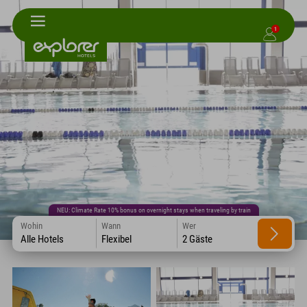
1
NEU: Climate Rate 10% bonus on overnight stays when traveling by train
Wohin
Wann
Wer
Alle Hotels
Flexibel
2 Gäste