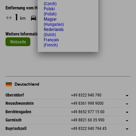
(Czech)
Entfernung vom Hotel
Polski
(Polish)
1
5
14
km
Min.
Min.
Magyar
(Hungarian)
Nederlands
Weitere Informationen
(Dutch)
Français
Webseite
(French)
Leaflet
| Map data © OpenStreetMap contributors
+
−
Deutschland
Oberstdorf
+49 8322 940 790
An der Breitach 3
Adresse speichern
Neuschwanstein
+49 8361 998 9000
87538 Fischen I. Allgäu
Anreiseinfos
An der Riese 45
Adresse speichern
Deutschland
Buchen
Berchtesgaden
+49 8652 977 15 00
87484 Nesselwang im Allgäu
Anreiseinfos
Mail senden
Hofreitstr. 7
Adresse speichern
Deutschland
Buchen
Garmisch
+49 8821 60 35 990
83471 Schönau am Königssee
Anreiseinfos
Mail senden
Frickenstraße 22
Adresse speichern
Deutschland
Buchen
Bayrischzell
+49 8322 940 794 45
82490 Farchant
Anreiseinfos
Mail senden
Seebergstr. 17
Adresse speichern
Deutschland
Buchen