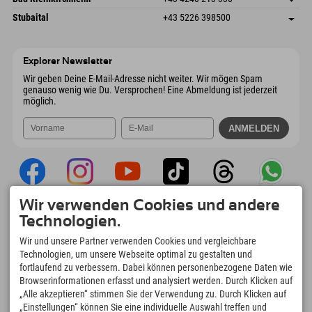
6441 Umhausen
Anreiseinfos
Mail senden
Dorfstraße 24
Adresse speichern
Österreich
Buchen
Stubaital
+43 5226 398500
9546 Bad Kleinkirchheim
Anreiseinfos
Mail senden
Wiesenweg 6
Adresse speichern
Österreich
Buchen
6167 Neustift im Stubaital
Anreiseinfos
Mail senden
Österreich
Buchen
Explorer Newsletter
Mail senden
Wir geben Deine E-Mail-Adresse nicht weiter. Wir mögen Spam
genauso wenig wie Du. Versprochen! Eine Abmeldung ist jederzeit
möglich.
Wir verwenden Cookies und andere
Explorer App
Technologien.
Upload Deiner #ExplorerMoments, Mein
Wir und unsere Partner verwenden Cookies und vergleichbare
Explorer To Go mit Buchungsübersicht,
Technologien, um unsere Webseite optimal zu gestalten und
Bucketlist, Restaurantübersicht uvm. Jetzt
fortlaufend zu verbessern. Dabei können personenbezogene Daten wie
downloaden!
Browserinformationen erfasst und analysiert werden. Durch Klicken auf
„Alle akzeptieren“ stimmen Sie der Verwendung zu. Durch Klicken auf
„Einstellungen“ können Sie eine individuelle Auswahl treffen und
Zeit für Explorer Moments