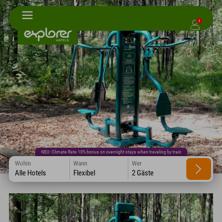
1
NEU: Climate Rate 10% bonus on overnight stays when traveling by train
Wohin
Wann
Wer
Alle Hotels
Flexibel
2 Gäste