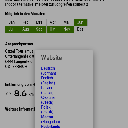
Indooralternative im Hotel zurückgreifen solltest ;)
Möglich in den Monaten
Jan
Feb
Mrz
Apr
Mai
Jun
Jul
Aug
Sep
Okt
Nov
Dez
Ansprechpartner
Ötztal Tourismus
Unterlängenfeld 81
Website
6444 Längenfeld
ÖSTERREICH
Deutsch
(German)
English
(English)
Entfernung vom Hotel
Italiano
8.6
9
(Italian)
km
Min.
Čeština
(Czech)
Polski
Weitere Informationen
(Polish)
Magyar
Leaflet
| Map data © OpenStreetMap contributors
(Hungarian)
Nederlands
+