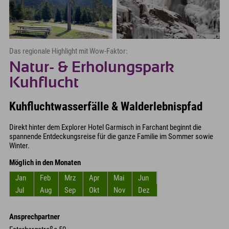
Das regionale Highlight mit Wow-Faktor:
Natur- & Erholungspark
Kuhflucht
Kuhfluchtwasserfälle & Walderlebnispfad
Direkt hinter dem Explorer Hotel Garmisch in Farchant beginnt die
spannende Entdeckungsreise für die ganze Familie im Sommer sowie
Winter.
Möglich in den Monaten
Jan
Feb
Mrz
Apr
Mai
Jun
Jul
Aug
Sep
Okt
Nov
Dez
Ansprechpartner