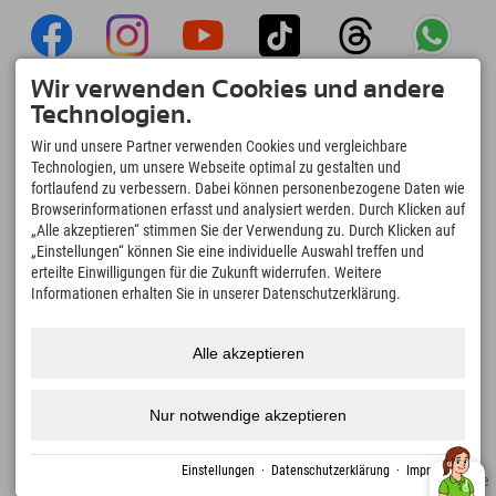
Wir verwenden Cookies und andere
Explorer App
Technologien.
Upload Deiner #ExplorerMoments, Mein
Wir und unsere Partner verwenden Cookies und vergleichbare
Explorer To Go mit Buchungsübersicht,
Technologien, um unsere Webseite optimal zu gestalten und
Bucketlist, Restaurantübersicht uvm. Jetzt
fortlaufend zu verbessern. Dabei können personenbezogene Daten wie
downloaden!
Browserinformationen erfasst und analysiert werden. Durch Klicken auf
„Alle akzeptieren“ stimmen Sie der Verwendung zu. Durch Klicken auf
„Einstellungen“ können Sie eine individuelle Auswahl treffen und
Zeit für Explorer Moments
erteilte Einwilligungen für die Zukunft widerrufen. Weitere
166
4.634
km
Informationen erhalten Sie in unserer Datenschutzerklärung.
Bergseen und Erlebnisbäder
Pisten zum Skifahren und
Snowboarden
8.991
km
97
%
Alle akzeptieren
Wege zum Wandern und
Unserer Gäste empfehlen
Bergsteigen
uns weiter
Nur notwendige akzeptieren
Einstellungen
·
Datenschutzerklärung
·
Impressum
Impressum
Datenschutz
Barrierefreiheit
Presse
Nachhaltigkeitszertifikate