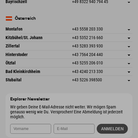
Frickenstraße 22
Adresse speichern
Deutschland
Buchen
Bayrischzell
+49 8322 940 794 45
82490 Farchant
Anreiseinfos
Mail senden
Seebergstr. 17
Adresse speichern
Deutschland
Buchen
83735 Bayrischzell
Anreiseinfos
Mail senden
Deutschland
Buchen
Österreich
Mail senden
Montafon
+43 5558 203 330
Dorfstr. 127b
Adresse speichern
Kitzbühel/St. Johann
+43 5352 216 660
6793 Gaschurn/Montafon
Anreiseinfos
Speckbacherstraße 87
Adresse speichern
Österreich
Buchen
Zillertal
+43 5283 393 930
6380 St. Johann in Tirol
Anreiseinfos
Mail senden
Schmiedau 2
Adresse speichern
Österreich
Buchen
Hinterstoder
+43 7564 204 440
6272 Kaltenbach im Zillertal
Anreiseinfos
Mail senden
Freizeitpark 10
Adresse speichern
Österreich
Buchen
Ötztal
+43 5255 206 010
4573 Hinterstoder
Anreiseinfos
Mail senden
Gscheat 14
Adresse speichern
Österreich
Buchen
Bad Kleinkirchheim
+43 4240 213 330
6441 Umhausen
Anreiseinfos
Mail senden
Dorfstraße 24
Adresse speichern
Österreich
Buchen
Stubaital
+43 5226 398500
9546 Bad Kleinkirchheim
Anreiseinfos
Mail senden
Wiesenweg 6
Adresse speichern
Österreich
Buchen
6167 Neustift im Stubaital
Anreiseinfos
Mail senden
Österreich
Buchen
Explorer Newsletter
Mail senden
Wir geben Deine E-Mail-Adresse nicht weiter. Wir mögen Spam
genauso wenig wie Du. Versprochen! Eine Abmeldung ist jederzeit
möglich.