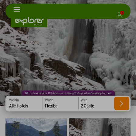
1
NEU: Climate Rate 10% bonus on overnight stays when traveling by train
Wohin
Wann
Wer
Alle Hotels
Flexibel
2 Gäste