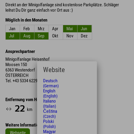
Direkt an der Minigolfanlage sind kostenlose Parkplätze. Schläger
leihst Du Dir ganz einfach vor Ort aus :)
Möglich in den Monaten
Jan
Feb
Mrz
Apr
Mai
Jun
Jul
Aug
Sep
Okt
Nov
Dez
Ansprechpartner
Minigolfanlage Heisenhof
Moosen 150
Website
6363 Westendorf
ÖSTERREICH
Tel.
+43 5334 6229
Deutsch
(German)
English
(English)
Entfernung vom Hotel
Italiano
(Italian)
22
25
km
Min.
Čeština
(Czech)
Polski
Weitere Informationen
(Polish)
Magyar
Webseite