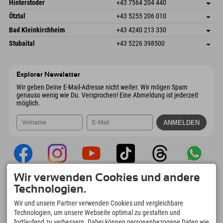
Österreich
Buchen
Hinterstoder
+43 7564 204 440
6272 Kaltenbach im Zillertal
Anreiseinfos
Mail senden
Freizeitpark 10
Adresse speichern
Österreich
Buchen
Ötztal
+43 5255 206 010
4573 Hinterstoder
Anreiseinfos
Mail senden
Gscheat 14
Adresse speichern
Österreich
Buchen
Bad Kleinkirchheim
+43 4240 213 330
6441 Umhausen
Anreiseinfos
Mail senden
Dorfstraße 24
Adresse speichern
Österreich
Buchen
Stubaital
+43 5226 398500
9546 Bad Kleinkirchheim
Anreiseinfos
Mail senden
Wiesenweg 6
Adresse speichern
Österreich
Buchen
6167 Neustift im Stubaital
Anreiseinfos
Mail senden
Österreich
Buchen
Explorer Newsletter
Mail senden
Wir geben Deine E-Mail-Adresse nicht weiter. Wir mögen Spam
genauso wenig wie Du. Versprochen! Eine Abmeldung ist jederzeit
möglich.
Wir verwenden Cookies und andere
Explorer App
Technologien.
Upload Deiner #ExplorerMoments, Mein
Wir und unsere Partner verwenden Cookies und vergleichbare
Explorer To Go mit Buchungsübersicht,
Technologien, um unsere Webseite optimal zu gestalten und
Bucketlist, Restaurantübersicht uvm. Jetzt
fortlaufend zu verbessern. Dabei können personenbezogene Daten wie