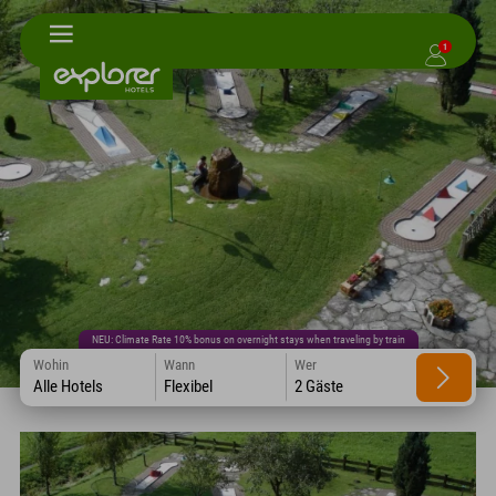
1
NEU: Climate Rate 10% bonus on overnight stays when traveling by train
Wohin
Wann
Wer
Alle Hotels
Flexibel
2 Gäste