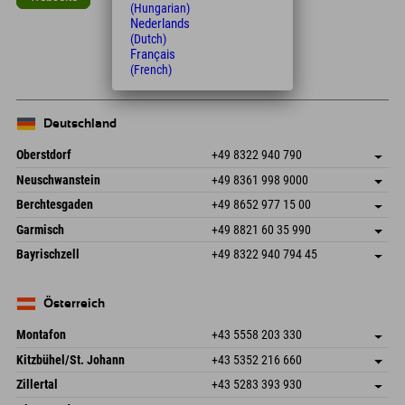
(Hungarian)
Nederlands
Leaflet
| Map data © OpenStreetMap contributors
(Dutch)
+
Français
(French)
−
Deutschland
Oberstdorf
+49 8322 940 790
An der Breitach 3
Adresse speichern
Neuschwanstein
+49 8361 998 9000
87538 Fischen I. Allgäu
Anreiseinfos
An der Riese 45
Adresse speichern
Deutschland
Buchen
Berchtesgaden
+49 8652 977 15 00
87484 Nesselwang im Allgäu
Anreiseinfos
Mail senden
Hofreitstr. 7
Adresse speichern
Deutschland
Buchen
Garmisch
+49 8821 60 35 990
83471 Schönau am Königssee
Anreiseinfos
Mail senden
Frickenstraße 22
Adresse speichern
Deutschland
Buchen
Bayrischzell
+49 8322 940 794 45
82490 Farchant
Anreiseinfos
Mail senden
Seebergstr. 17
Adresse speichern
Deutschland
Buchen
83735 Bayrischzell
Anreiseinfos
Mail senden
Deutschland
Buchen
Österreich
Mail senden
Montafon
+43 5558 203 330
Dorfstr. 127b
Adresse speichern
Kitzbühel/St. Johann
+43 5352 216 660
6793 Gaschurn/Montafon
Anreiseinfos
Speckbacherstraße 87
Adresse speichern
Österreich
Buchen
Zillertal
+43 5283 393 930
6380 St. Johann in Tirol
Anreiseinfos
Mail senden
Schmiedau 2
Adresse speichern