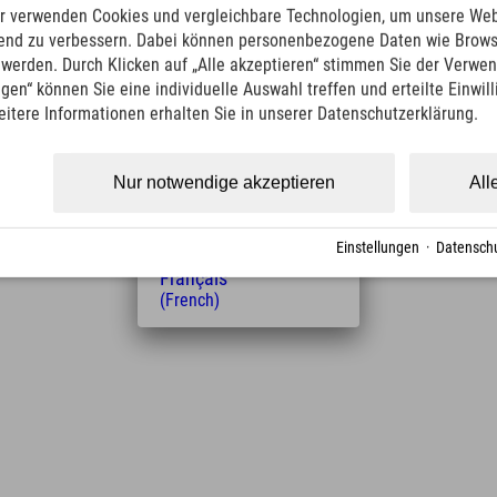
s Handwerkes.
English
r verwenden Cookies und vergleichbare Technologien, um unsere Web
(English)
ufend zu verbessern. Dabei können personenbezogene Daten wie Brow
Italiano
t werden. Durch Klicken auf „Alle akzeptieren“ stimmen Sie der Verwe
(Italian)
ngen“ können Sie eine individuelle Auswahl treffen und erteilte Einwil
Čeština
eitere Informationen erhalten Sie in unserer Datenschutzerklärung.
(Czech)
Polski
(Polish)
Nur notwendige akzeptieren
All
Entfernung vom Hotel
Magyar
(Hungarian)
37.9
36
km
Min.
Nederlands
Einstellungen
·
Datenschu
(Dutch)
Français
(French)
Leaflet
| Map data © OpenStreetMap contributors