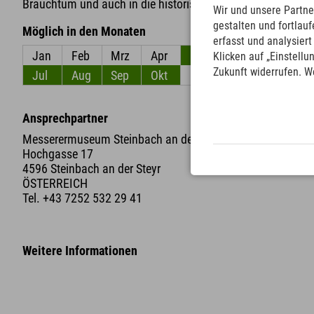
Brauchtum und auch in die historische Entwicklung diese
Wir und unsere Partne
gestalten und fortla
Möglich in den Monaten
erfasst und analysier
Jan
Feb
Mrz
Apr
Mai
Jun
Klicken auf „Einstellu
Zukunft widerrufen. W
Jul
Aug
Sep
Okt
Nov
Dez
Ansprechpartner
Messerermuseum Steinbach an der Steyr
Hochgasse 17
4596 Steinbach an der Steyr
ÖSTERREICH
Tel.
+43 7252 532 29 41
Weitere Informationen
+