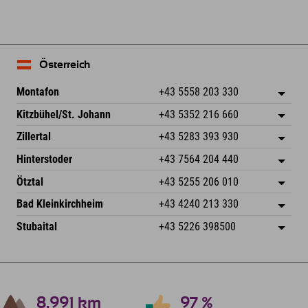
Österreich
Montafon
+43 5558 203 330
Dorfstr. 127b
Adresse speichern
Kitzbühel/St. Johann
+43 5352 216 660
6793 Gaschurn/Montafon
Anreiseinfos
Speckbacherstraße 87
Adresse speichern
Österreich
Buchen
Zillertal
+43 5283 393 930
6380 St. Johann in Tirol
Anreiseinfos
Mail senden
Schmiedau 2
Adresse speichern
Österreich
Buchen
Hinterstoder
+43 7564 204 440
6272 Kaltenbach im Zillertal
Anreiseinfos
Mail senden
Freizeitpark 10
Adresse speichern
Österreich
Buchen
Ötztal
+43 5255 206 010
4573 Hinterstoder
Anreiseinfos
Mail senden
Gscheat 14
Adresse speichern
Österreich
Buchen
Bad Kleinkirchheim
+43 4240 213 330
6441 Umhausen
Anreiseinfos
Mail senden
Dorfstraße 24
Adresse speichern
Österreich
Buchen
Stubaital
+43 5226 398500
9546 Bad Kleinkirchheim
Anreiseinfos
Mail senden
Wiesenweg 6
Adresse speichern
Österreich
Buchen
6167 Neustift im Stubaital
Anreiseinfos
Mail senden
Österreich
Buchen
Mail senden
8.991
km
97
%