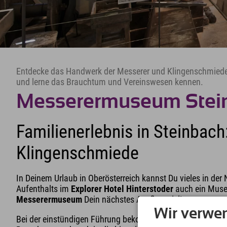
Entdecke das Handwerk der Messerer und Klingenschmiede,
und lerne das Brauchtum und Vereinswesen kennen.
Messerermuseum Stein
Familienerlebnis in Steinbac
Klingenschmiede
In Deinem Urlaub in Oberösterreich kannst Du vieles in de
Aufenthalts im
Explorer Hotel Hinterstoder
auch ein Muse
Messerermuseum
Dein nächstes Ausflugsziel!
Wir verwe
Bei der einstündigen Führung bekommst Du interessante Ein