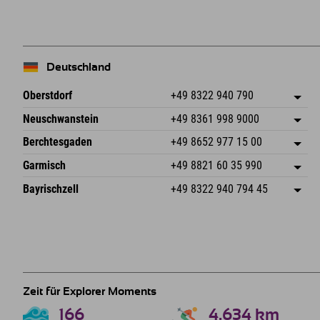
−
Deutschland
Oberstdorf
+49 8322 940 790
An der Breitach 3
Adresse speichern
Neuschwanstein
+49 8361 998 9000
87538 Fischen I. Allgäu
Anreiseinfos
An der Riese 45
Adresse speichern
Deutschland
Buchen
Berchtesgaden
+49 8652 977 15 00
87484 Nesselwang im Allgäu
Anreiseinfos
Mail senden
Hofreitstr. 7
Adresse speichern
Deutschland
Buchen
Garmisch
+49 8821 60 35 990
83471 Schönau am Königssee
Anreiseinfos
Mail senden
Frickenstraße 22
Adresse speichern
Deutschland
Buchen
Bayrischzell
+49 8322 940 794 45
82490 Farchant
Anreiseinfos
Mail senden
Seebergstr. 17
Adresse speichern
Deutschland
Buchen
83735 Bayrischzell
Anreiseinfos
Mail senden
Deutschland
Buchen
Mail senden
Zeit für Explorer Moments
166
4.634
km