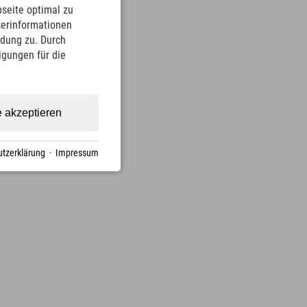
seite optimal zu
serinformationen
ndung zu. Durch
ligungen für die
e akzeptieren
tzerklärung
·
Impressum