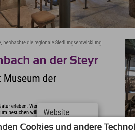
 beobachte die regionale Siedlungsentwicklung
bach an der Steyr
h: Museum der
r Natur erleben. Wenn Du aber während Deines
Website
um besuchen willst, dann ist
das
nden Cookies und andere Technol
Deutsch
blicke in das Leben der Messerer, deren
(German)