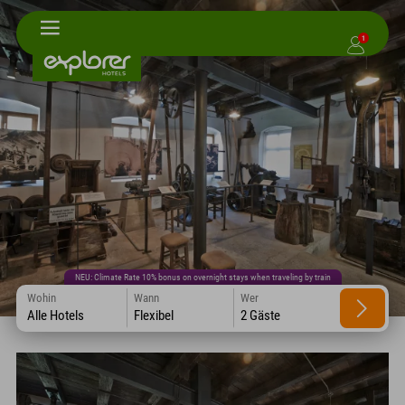
1
NEU: Climate Rate 10% bonus on overnight stays when traveling by train
Wohin
Wann
Wer
Alle Hotels
Flexibel
2 Gäste