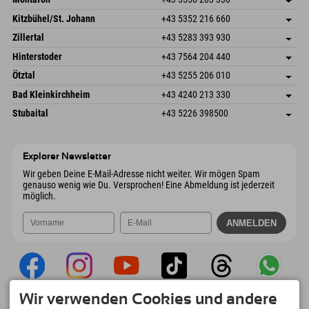
Dorfstr. 127b
Adresse speichern
Kitzbühel/St. Johann
+43 5352 216 660
6793 Gaschurn/Montafon
Anreiseinfos
Speckbacherstraße 87
Adresse speichern
Österreich
Buchen
Zillertal
+43 5283 393 930
6380 St. Johann in Tirol
Anreiseinfos
Mail senden
Schmiedau 2
Adresse speichern
Österreich
Buchen
Hinterstoder
+43 7564 204 440
6272 Kaltenbach im Zillertal
Anreiseinfos
Mail senden
Freizeitpark 10
Adresse speichern
Österreich
Buchen
Ötztal
+43 5255 206 010
4573 Hinterstoder
Anreiseinfos
Mail senden
Gscheat 14
Adresse speichern
Österreich
Buchen
Bad Kleinkirchheim
+43 4240 213 330
6441 Umhausen
Anreiseinfos
Mail senden
Dorfstraße 24
Adresse speichern
Österreich
Buchen
Stubaital
+43 5226 398500
9546 Bad Kleinkirchheim
Anreiseinfos
Mail senden
Wiesenweg 6
Adresse speichern
Österreich
Buchen
6167 Neustift im Stubaital
Anreiseinfos
Mail senden
Österreich
Buchen
Explorer Newsletter
Mail senden
Wir geben Deine E-Mail-Adresse nicht weiter. Wir mögen Spam
genauso wenig wie Du. Versprochen! Eine Abmeldung ist jederzeit
möglich.
Wir verwenden Cookies und andere