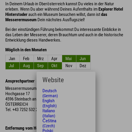
In Deinem Urlaub in Oberösterreich kannst Du vieles in der Natur
erleben. Wenn Du aber während Deines Aufenthalts im
Explorer Hotel
Hinterstoder
auch ein Museum besuchen willst, dann ist
das
Messerermuseum
Dein nächstes Ausflugsziel!
Bei der einstündigen Führung bekommst Du interessante Einblicke in
das Leben der Messerer, deren Brauchtum und auch in die historische
Entwicklung dieses Handwerkes.
Möglich in den Monaten
Jan
Feb
Mrz
Apr
Mai
Jun
Jul
Aug
Sep
Okt
Nov
Dez
Website
Ansprechpartner
Messerermuseum Steinbach an der Steyr
Deutsch
Hochgasse 17
(German)
4596 Steinbach an der Steyr
English
ÖSTERREICH
(English)
Tel.
+43 7252 532 29 41
Italiano
(Italian)
Čeština
(Czech)
Entfernung vom Hotel
Polski