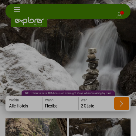
1
NEU: Climate Rate 10% bonus on overnight stays when traveling by train
Wohin
Wann
Wer
Alle Hotels
Flexibel
2 Gäste