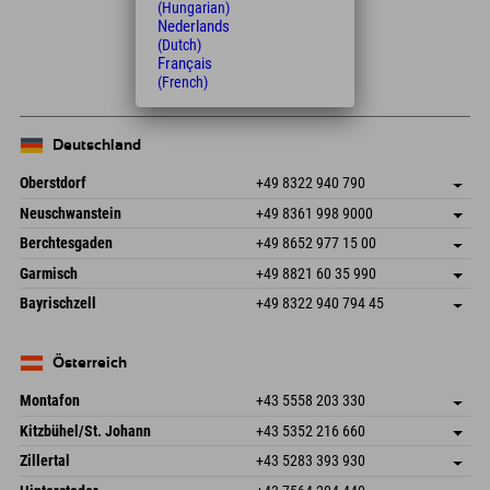
(Hungarian)
Leaflet
| Map data © OpenStreetMap contributors
Nederlands
(Dutch)
+
Français
(French)
−
Deutschland
Oberstdorf
+49 8322 940 790
An der Breitach 3
Adresse speichern
Neuschwanstein
+49 8361 998 9000
87538 Fischen I. Allgäu
Anreiseinfos
An der Riese 45
Adresse speichern
Deutschland
Buchen
Berchtesgaden
+49 8652 977 15 00
87484 Nesselwang im Allgäu
Anreiseinfos
Mail senden
Hofreitstr. 7
Adresse speichern
Deutschland
Buchen
Garmisch
+49 8821 60 35 990
83471 Schönau am Königssee
Anreiseinfos
Mail senden
Frickenstraße 22
Adresse speichern
Deutschland
Buchen
Bayrischzell
+49 8322 940 794 45
82490 Farchant
Anreiseinfos
Mail senden
Seebergstr. 17
Adresse speichern
Deutschland
Buchen
83735 Bayrischzell
Anreiseinfos
Mail senden
Deutschland
Buchen
Österreich
Mail senden
Montafon
+43 5558 203 330
Dorfstr. 127b
Adresse speichern
Kitzbühel/St. Johann
+43 5352 216 660
6793 Gaschurn/Montafon
Anreiseinfos
Speckbacherstraße 87
Adresse speichern
Österreich
Buchen
Zillertal
+43 5283 393 930
6380 St. Johann in Tirol
Anreiseinfos
Mail senden
Schmiedau 2
Adresse speichern
Österreich
Buchen