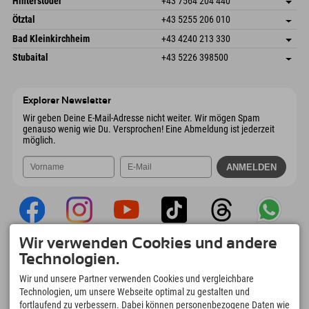
Hinterstoder
+43 7564 204 440
6272 Kaltenbach im Zillertal
Anreiseinfos
Mail senden
Freizeitpark 10
Adresse speichern
Österreich
Buchen
Ötztal
+43 5255 206 010
4573 Hinterstoder
Anreiseinfos
Mail senden
Gscheat 14
Adresse speichern
Österreich
Buchen
Bad Kleinkirchheim
+43 4240 213 330
6441 Umhausen
Anreiseinfos
Mail senden
Dorfstraße 24
Adresse speichern
Österreich
Buchen
Stubaital
+43 5226 398500
9546 Bad Kleinkirchheim
Anreiseinfos
Mail senden
Wiesenweg 6
Adresse speichern
Österreich
Buchen
6167 Neustift im Stubaital
Anreiseinfos
Mail senden
Österreich
Buchen
Explorer Newsletter
Mail senden
Wir geben Deine E-Mail-Adresse nicht weiter. Wir mögen Spam
genauso wenig wie Du. Versprochen! Eine Abmeldung ist jederzeit
möglich.
Wir verwenden Cookies und andere
Explorer App
Technologien.
Upload Deiner #ExplorerMoments, Mein
Wir und unsere Partner verwenden Cookies und vergleichbare
Explorer To Go mit Buchungsübersicht,
Technologien, um unsere Webseite optimal zu gestalten und
Bucketlist, Restaurantübersicht uvm. Jetzt
fortlaufend zu verbessern. Dabei können personenbezogene Daten wie
downloaden!