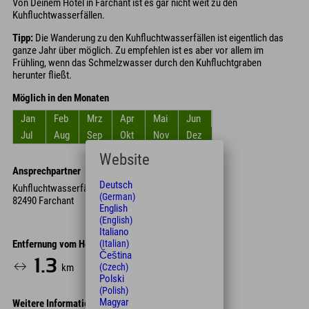
Von Deinem Hotel in Farchant ist es gar nicht weit zu den
Kuhfluchtwasserfällen.
Tipp:
Die Wanderung zu den Kuhfluchtwasserfällen ist eigentlich das
ganze Jahr über möglich. Zu empfehlen ist es aber vor allem im
Frühling, wenn das Schmelzwasser durch den Kuhfluchtgraben
herunter fließt.
Möglich in den Monaten
Jan
Feb
Mrz
Apr
Mai
Jun
Jul
Aug
Sep
Okt
Nov
Dez
Website
Ansprechpartner
Deutsch
Kuhfluchtwasserfälle
(German)
82490 Farchant
English
(English)
Italiano
(Italian)
Entfernung vom Hotel
Čeština
1.3
3
16
km
Min.
Min.
(Czech)
Polski
(Polish)
Magyar
Weitere Informationen