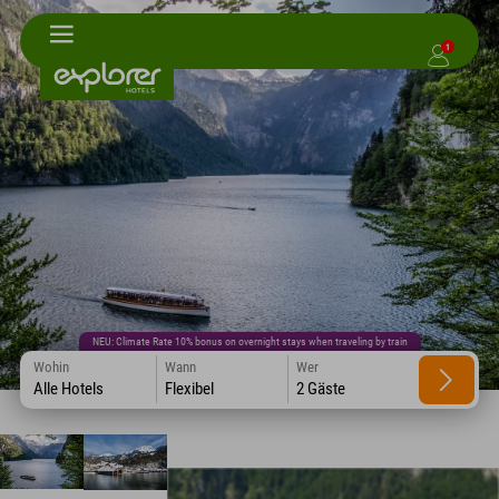
1
NEU: Climate Rate 10% bonus on overnight stays when traveling by train
Wohin
Wann
Wer
Alle Hotels
Flexibel
2 Gäste