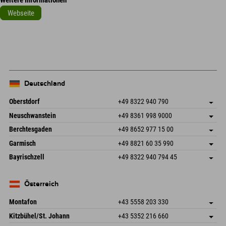
Webseite
Leaflet
| Map data © OpenStreetMap contributors
+
−
Deutschland
Oberstdorf
+49 8322 940 790
An der Breitach 3
Adresse speichern
Neuschwanstein
+49 8361 998 9000
87538 Fischen I. Allgäu
Anreiseinfos
An der Riese 45
Adresse speichern
Deutschland
Buchen
Berchtesgaden
+49 8652 977 15 00
87484 Nesselwang im Allgäu
Anreiseinfos
Mail senden
Hofreitstr. 7
Adresse speichern
Deutschland
Buchen
Garmisch
+49 8821 60 35 990
83471 Schönau am Königssee
Anreiseinfos
Mail senden
Frickenstraße 22
Adresse speichern
Deutschland
Buchen
Bayrischzell
+49 8322 940 794 45
82490 Farchant
Anreiseinfos
Mail senden
Seebergstr. 17
Adresse speichern
Deutschland
Buchen
83735 Bayrischzell
Anreiseinfos
Mail senden
Deutschland
Buchen
Österreich
Mail senden
Montafon
+43 5558 203 330
Dorfstr. 127b
Adresse speichern
Kitzbühel/St. Johann
+43 5352 216 660
6793 Gaschurn/Montafon
Anreiseinfos