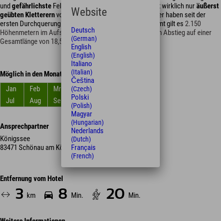
und
gefährlichste
Felswand der Ostalpen. Diese Tour ist wirklich nur
äußerst
Website
geübten Kletterern
vorbehalten. Mehr als 100 Bergsteiger haben seit der
ersten Durchquerung 1881 ihr
Leben gelassen.
Insgesamt gilt es
2.150
Deutsch
Höhenmetern im Aufstieg und über 2.000 Höhenmeter im Abstieg auf einer
(German)
Gesamtlänge von 18,5 Kilometer zu überwinden.
English
(English)
Italiano
(Italian)
Möglich in den Monaten
Čeština
Jan
Feb
Mrz
Apr
Mai
Jun
(Czech)
Polski
Jul
Aug
Sep
Okt
Nov
Dez
(Polish)
Magyar
(Hungarian)
Ansprechpartner
Nederlands
Königssee
(Dutch)
Français
83471 Schönau am Königssee
(French)
Entfernung vom Hotel
3
8
20
km
Min.
Min.
Weitere Informationen