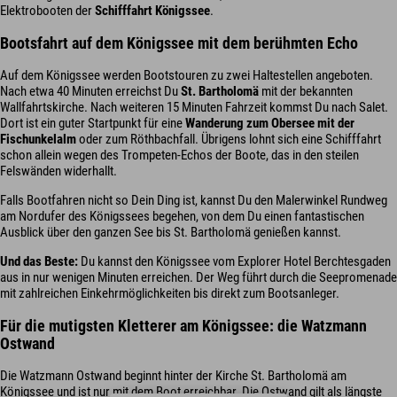
Elektrobooten der
Schifffahrt Königssee
.
Bootsfahrt auf dem Königssee mit dem berühmten Echo
Auf dem Königssee werden Bootstouren zu zwei Haltestellen angeboten.
Nach etwa 40 Minuten erreichst Du
St. Bartholomä
mit der bekannten
Wallfahrtskirche. Nach weiteren 15 Minuten Fahrzeit kommst Du nach Salet.
Dort ist ein guter Startpunkt für eine
Wanderung zum Obersee mit der
Fischunkelalm
oder zum Röthbachfall. Übrigens lohnt sich eine Schifffahrt
schon allein wegen des Trompeten-Echos der Boote, das in den steilen
Felswänden widerhallt.
Falls Bootfahren nicht so Dein Ding ist, kannst Du den Malerwinkel Rundweg
am Nordufer des Königssees begehen, von dem Du einen fantastischen
Ausblick über den ganzen See bis St. Bartholomä genießen kannst.
Und das Beste:
Du kannst den Königssee vom Explorer Hotel Berchtesgaden
aus in nur wenigen Minuten erreichen. Der Weg führt durch die Seepromenade
mit zahlreichen Einkehrmöglichkeiten bis direkt zum Bootsanleger.
Für die mutigsten Kletterer am Königssee: die Watzmann
Ostwand
Die Watzmann Ostwand beginnt hinter der Kirche St. Bartholomä am
Königssee und ist nur mit dem Boot erreichbar. Die Ostwand gilt als längste