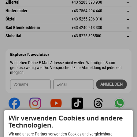
Speckbacherstraße 87
Adresse speichern
Österreich
Buchen
Zillertal
+43 5283 393 930
6380 St. Johann in Tirol
Anreiseinfos
Mail senden
Schmiedau 2
Adresse speichern
Österreich
Buchen
Hinterstoder
+43 7564 204 440
6272 Kaltenbach im Zillertal
Anreiseinfos
Mail senden
Freizeitpark 10
Adresse speichern
Österreich
Buchen
Ötztal
+43 5255 206 010
4573 Hinterstoder
Anreiseinfos
Mail senden
Gscheat 14
Adresse speichern
Österreich
Buchen
Bad Kleinkirchheim
+43 4240 213 330
6441 Umhausen
Anreiseinfos
Mail senden
Dorfstraße 24
Adresse speichern
Österreich
Buchen
Stubaital
+43 5226 398500
9546 Bad Kleinkirchheim
Anreiseinfos
Mail senden
Wiesenweg 6
Adresse speichern
Österreich
Buchen
6167 Neustift im Stubaital
Anreiseinfos
Mail senden
Österreich
Buchen
Explorer Newsletter
Mail senden
Wir geben Deine E-Mail-Adresse nicht weiter. Wir mögen Spam
genauso wenig wie Du. Versprochen! Eine Abmeldung ist jederzeit
möglich.
Wir verwenden Cookies und andere
Explorer App
Technologien.
Upload Deiner #ExplorerMoments, Mein
Wir und unsere Partner verwenden Cookies und vergleichbare
Explorer To Go mit Buchungsübersicht,