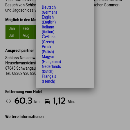
Besuch von Schloss Hohenschwangau, dem romantischen Sommer-
Deutsch
und Jagdschloss von König Ludwig II.
(German)
English
Möglich in den Monaten
(English)
Italiano
Jan
Feb
Mrz
Apr
Mai
Jun
(Italian)
Jul
Aug
Sep
Okt
Nov
Dez
Čeština
(Czech)
Polski
Ansprechpartner
(Polish)
Magyar
Schloss Neuschwanstein
(Hungarian)
Neuschwansteinstraße 20
Nederlands
87645 Schwangau
(Dutch)
Tel.
08362 930 830
Français
(French)
Entfernung vom Hotel
60.3
1,12
km
Min.
Weitere Informationen
Leaflet
| Map data © OpenStreetMap contributors