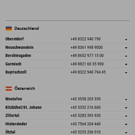
+
−
Deutschland
Oberstdorf
+49 8322 940 790
An der Breitach 3
Adresse speichern
Neuschwanstein
+49 8361 998 9000
87538 Fischen I. Allgäu
Anreiseinfos
An der Riese 45
Adresse speichern
Deutschland
Buchen
Berchtesgaden
+49 8652 977 15 00
87484 Nesselwang im Allgäu
Anreiseinfos
Mail senden
Hofreitstr. 7
Adresse speichern
Deutschland
Buchen
Garmisch
+49 8821 60 35 990
83471 Schönau am Königssee
Anreiseinfos
Mail senden
Frickenstraße 22
Adresse speichern
Deutschland
Buchen
Bayrischzell
+49 8322 940 794 45
82490 Farchant
Anreiseinfos
Mail senden
Seebergstr. 17
Adresse speichern
Deutschland
Buchen
83735 Bayrischzell
Anreiseinfos
Mail senden
Deutschland
Buchen
Österreich
Mail senden
Montafon
+43 5558 203 330
Dorfstr. 127b
Adresse speichern
Kitzbühel/St. Johann
+43 5352 216 660
6793 Gaschurn/Montafon
Anreiseinfos
Speckbacherstraße 87
Adresse speichern
Österreich
Buchen
Zillertal
+43 5283 393 930
6380 St. Johann in Tirol
Anreiseinfos
Mail senden
Schmiedau 2
Adresse speichern
Österreich
Buchen
Hinterstoder
+43 7564 204 440
6272 Kaltenbach im Zillertal
Anreiseinfos
Mail senden
Freizeitpark 10
Adresse speichern
Österreich
Buchen
Ötztal
+43 5255 206 010