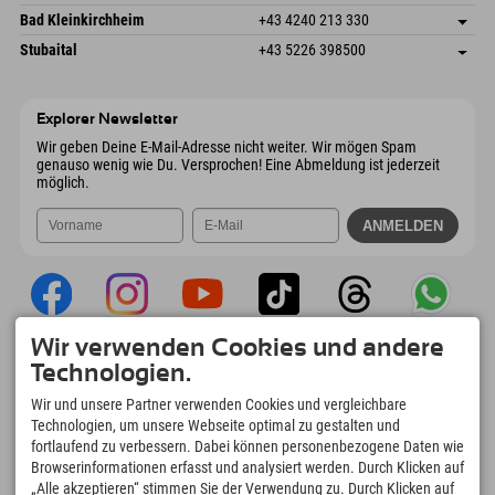
4573 Hinterstoder
Anreiseinfos
Mail senden
Gscheat 14
Adresse speichern
Österreich
Buchen
Bad Kleinkirchheim
+43 4240 213 330
6441 Umhausen
Anreiseinfos
Mail senden
Dorfstraße 24
Adresse speichern
Österreich
Buchen
Stubaital
+43 5226 398500
9546 Bad Kleinkirchheim
Anreiseinfos
Mail senden
Wiesenweg 6
Adresse speichern
Österreich
Buchen
6167 Neustift im Stubaital
Anreiseinfos
Mail senden
Österreich
Buchen
Explorer Newsletter
Mail senden
Wir geben Deine E-Mail-Adresse nicht weiter. Wir mögen Spam
genauso wenig wie Du. Versprochen! Eine Abmeldung ist jederzeit
möglich.
Wir verwenden Cookies und andere
Explorer App
Technologien.
Upload Deiner #ExplorerMoments, Mein
Wir und unsere Partner verwenden Cookies und vergleichbare
Explorer To Go mit Buchungsübersicht,
Technologien, um unsere Webseite optimal zu gestalten und
Bucketlist, Restaurantübersicht uvm. Jetzt
fortlaufend zu verbessern. Dabei können personenbezogene Daten wie
downloaden!
Browserinformationen erfasst und analysiert werden. Durch Klicken auf
„Alle akzeptieren“ stimmen Sie der Verwendung zu. Durch Klicken auf