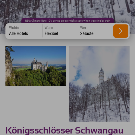
NEU: Climate Rate 10% bonus on overnight stays when traveling by train
Wohin
Wann
Wer
Alle Hotels
Flexibel
2 Gäste
Königsschlösser Schwangau