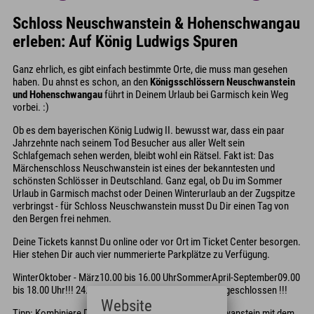
Schloss Neuschwanstein & Hohenschwangau
erleben: Auf König Ludwigs Spuren
Ganz ehrlich, es gibt einfach bestimmte Orte, die muss man gesehen
haben. Du ahnst es schon, an den
Königsschlössern Neuschwanstein
und Hohenschwangau
führt in Deinem Urlaub bei Garmisch kein Weg
vorbei. :)
Ob es dem bayerischen König Ludwig II. bewusst war, dass ein paar
Jahrzehnte nach seinem Tod Besucher aus aller Welt sein
Schlafgemach sehen werden, bleibt wohl ein Rätsel. Fakt ist: Das
Märchenschloss Neuschwanstein ist eines der bekanntesten und
schönsten Schlösser in Deutschland. Ganz egal, ob Du im Sommer
Urlaub in Garmisch machst oder Deinen Winterurlaub an der Zugspitze
verbringst - für Schloss Neuschwanstein musst Du Dir einen Tag von
den Bergen frei nehmen.
Deine Tickets kannst Du online oder vor Ort im Ticket Center besorgen.
Hier stehen Dir auch vier nummerierte Parkplätze zu Verfügung.
WinterOktober - März10.00 bis 16.00 UhrSommerApril-September09.00
bis 18.00 Uhr!!! 24., 25., 31. Dezember und 1. Januar geschlossen !!!
Website
Tipp: Kombiniere Deinen Besuch im Schloss Neuschwanstein mit dem